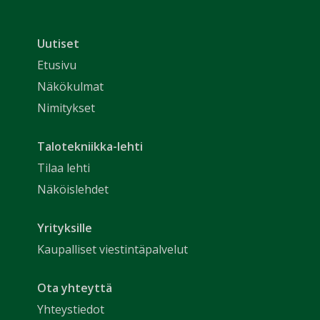
Uutiset
Etusivu
Näkökulmat
Nimitykset
Talotekniikka-lehti
Tilaa lehti
Näköislehdet
Yrityksille
Kaupalliset viestintäpalvelut
Ota yhteyttä
Yhteystiedot