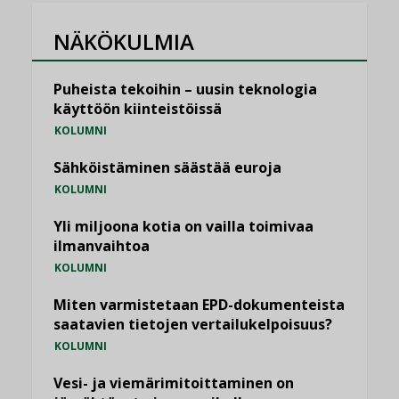
NÄKÖKULMIA
Puheista tekoihin – uusin teknologia
käyttöön kiinteistöissä
KOLUMNI
Sähköistäminen säästää euroja
KOLUMNI
Yli miljoona kotia on vailla toimivaa
ilmanvaihtoa
KOLUMNI
Miten varmistetaan EPD-dokumenteista
saatavien tietojen vertailukelpoisuus?
KOLUMNI
Vesi- ja viemärimitoittaminen on