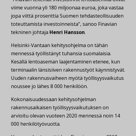
viime vuonna yli 180 miljoonaa euroa, joka vastaa
jopa viittä prosenttia Suomen tehdasteollisuuden
toteuttamista investoinneista”, sanoo Finavian
tekninen johtaja
Henri Hansson
.
Helsinki-Vantaan kehitysohjelma on tähän
mennessä työllistänyt tuhansia suomalaisia.
Kesällä lentoaseman laajentaminen etenee, kun
terminaalin länsisiiven rakennustyöt käynnistyvät.
Uuden rakennusvaiheen myötä työllisyysvaikutus
noussee jo lähes 8 000 henkilöön.
Kokonaisuudessaan kehitysohjelman
rakennusaikaisen työllisyysvaikutuksen on
arvioitu olevan vuoteen 2020 mennessä noin 14
000 henkilötyövuotta.