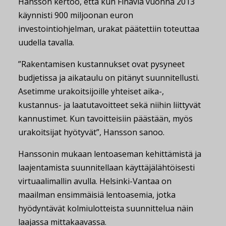
Hansson kertoo, että kun Finavia vuonna 2013
käynnisti 900 miljoonan euron
investointiohjelman, urakat päätettiin toteuttaa
uudella tavalla.
”Rakentamisen kustannukset ovat pysyneet
budjetissa ja aikataulu on pitänyt suunnitellusti.
Asetimme urakoitsijoille yhteiset aika-,
kustannus- ja laatutavoitteet sekä niihin liittyvät
kannustimet. Kun tavoitteisiin päästään, myös
urakoitsijat hyötyvät”, Hansson sanoo.
Hanssonin mukaan lentoaseman kehittämistä ja
laajentamista suunnitellaan käyttäjälähtöisesti
virtuaalimallin avulla. Helsinki-Vantaa on
maailman ensimmäisiä lentoasemia, jotka
hyödyntävät kolmiulotteista suunnittelua näin
laajassa mittakaavassa.