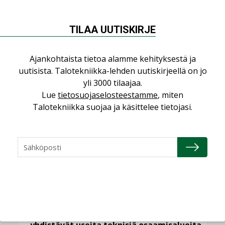
Sähköistyminen kasvaa
voimakkaasti: ”Tulevat
kilpailuedut syntyvät,
TILAA UUTISKIRJE
kun erilliset
teknologiat tuodaan
yhteen”
Ajankohtaista tietoa alamme kehityksestä ja
uutisista. Talotekniikka-lehden uutiskirjeellä on jo
yli 3000 tilaajaa.
Lue
tietosuojaselosteestamme
, miten
Talotekniikka suojaa ja käsittelee tietojasi.
LUETUIMMAT UUTISET
Viikko
Kuukausi
Datakeskusurakointi on tekniikkalaji
LEHDEN ARTIKKELIT
Jarno Hacklin Cervin yrityskaupasta:
”Asiakkaat hakevat kumppaneita, jotka
yhdistävät useita teknisiä osaamisalueita