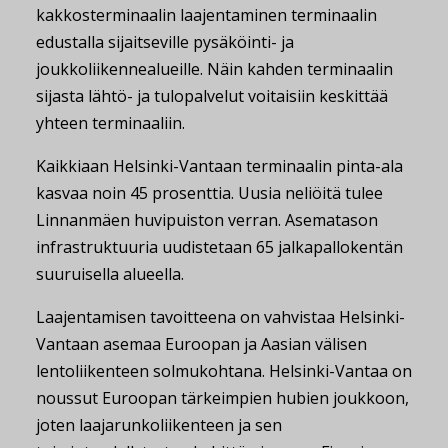
kakkosterminaalin laajentaminen terminaalin
edustalla sijaitseville pysäköinti- ja
joukkoliikennealueille. Näin kahden terminaalin
sijasta lähtö- ja tulopalvelut voitaisiin keskittää
yhteen terminaaliin.
Kaikkiaan Helsinki-Vantaan terminaalin pinta-ala
kasvaa noin 45 prosenttia. Uusia neliöitä tulee
Linnanmäen huvipuiston verran. Asematason
infrastruktuuria uudistetaan 65 jalkapallokentän
suuruisella alueella.
Laajentamisen tavoitteena on vahvistaa Helsinki-
Vantaan asemaa Euroopan ja Aasian välisen
lentoliikenteen solmukohtana. Helsinki-Vantaa on
noussut Euroopan tärkeimpien hubien joukkoon,
joten laajarunkoliikenteen ja sen