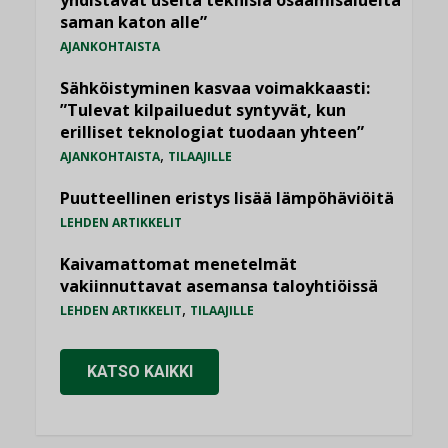
saman katon alle”
AJANKOHTAISTA
Sähköistyminen kasvaa voimakkaasti:
”Tulevat kilpailuedut syntyvät, kun
erilliset teknologiat tuodaan yhteen”
,
AJANKOHTAISTA
TILAAJILLE
Puutteellinen eristys lisää lämpöhäviöitä
LEHDEN ARTIKKELIT
Kaivamattomat menetelmät
vakiinnuttavat asemansa taloyhtiöissä
,
LEHDEN ARTIKKELIT
TILAAJILLE
KATSO KAIKKI