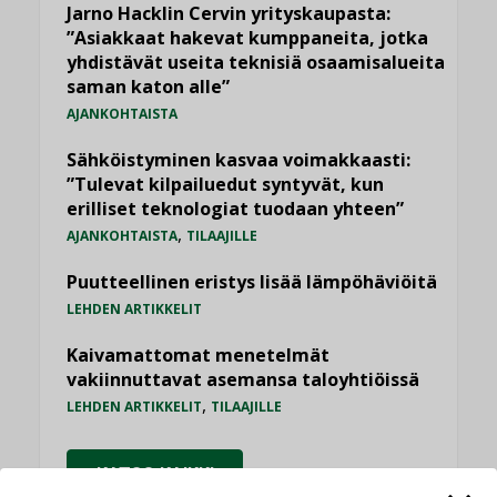
Jarno Hacklin Cervin yrityskaupasta:
”Asiakkaat hakevat kumppaneita, jotka
yhdistävät useita teknisiä osaamisalueita
saman katon alle”
AJANKOHTAISTA
Sähköistyminen kasvaa voimakkaasti:
”Tulevat kilpailuedut syntyvät, kun
erilliset teknologiat tuodaan yhteen”
,
AJANKOHTAISTA
TILAAJILLE
Puutteellinen eristys lisää lämpöhäviöitä
LEHDEN ARTIKKELIT
Kaivamattomat menetelmät
vakiinnuttavat asemansa taloyhtiöissä
,
LEHDEN ARTIKKELIT
TILAAJILLE
KATSO KAIKKI