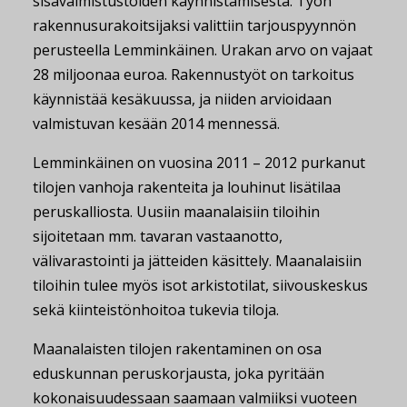
sisävalmistustöiden käynnistämisestä. Työn
rakennusurakoitsijaksi valittiin tarjouspyynnön
perusteella Lemminkäinen. Urakan arvo on vajaat
28 miljoonaa euroa. Rakennustyöt on tarkoitus
käynnistää kesäkuussa, ja niiden arvioidaan
valmistuvan kesään 2014 mennessä.
Lemminkäinen on vuosina 2011 – 2012 purkanut
tilojen vanhoja rakenteita ja louhinut lisätilaa
peruskalliosta. Uusiin maanalaisiin tiloihin
sijoitetaan mm. tavaran vastaanotto,
välivarastointi ja jätteiden käsittely. Maanalaisiin
tiloihin tulee myös isot arkistotilat, siivouskeskus
sekä kiinteistönhoitoa tukevia tiloja.
Maanalaisten tilojen rakentaminen on osa
eduskunnan peruskorjausta, joka pyritään
kokonaisuudessaan saamaan valmiiksi vuoteen