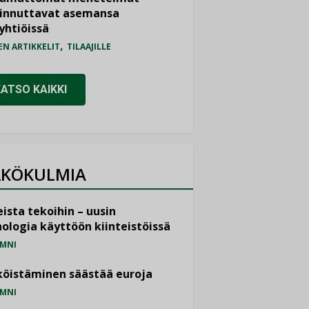
iinnuttavat asemansa
yhtiöissä
,
EN ARTIKKELIT
TILAAJILLE
KATSO KAIKKI
KÖKULMIA
ista tekoihin – uusin
ologia käyttöön kiinteistöissä
MNI
öistäminen säästää euroja
MNI