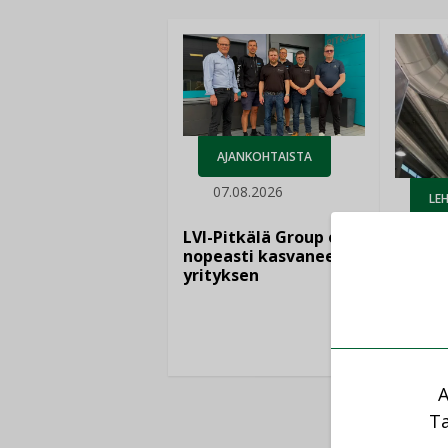
AJANKOHTAISTA
07.08.2026
LEH
06.
LVI-Pitkälä Group osti
nopeasti kasvaneen
yrityksen
Puutte
lisää 
A
Ta