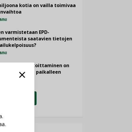
miljoona kotia on vailla toimivaa
anvaihtoa
MNI
n varmistetaan EPD-
menteista saatavien tietojen
ailukelpoisuus?
MNI
- ja viemärimitoittaminen on
htänyt ajassa paikalleen
PIDE
KATSO KAIKKI
a.
aa.