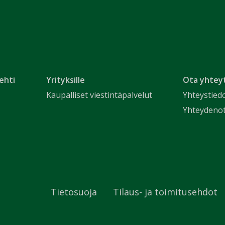
ehti
Yrityksille
Ota yhtey
Kaupalliset viestintäpalvelut
Yhteystied
Yhteydeno
Tietosuoja
Tilaus- ja toimitusehdot