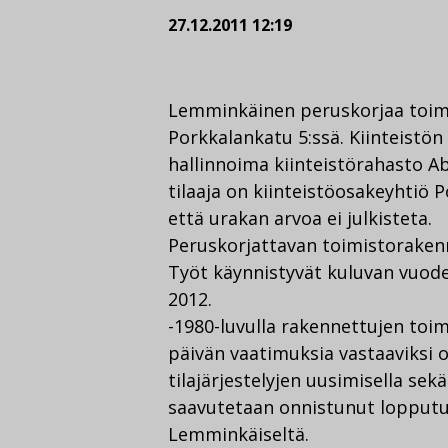
27.12.2011 12:19
Lemminkäinen peruskorjaa toim
Porkkalankatu 5:ssä. Kiinteist
hallinnoima kiinteistörahasto A
tilaaja on kiinteistöosakeyhtiö 
että urakan arvoa ei julkisteta.
Peruskorjattavan toimistoraken
Työt käynnistyvät kuluvan vuode
2012.
-1980-luvulla rakennettujen toi
päivän vaatimuksia vastaaviksi o
tilajärjestelyjen uusimisella se
saavutetaan onnistunut lopputu
Lemminkäiseltä.