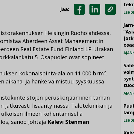
tekn
Jaa:
LEHD
JAA
JAA
KOPIOI
FACEBOOKISSA
LINKEDINISSÄ
LINKKI
Jarn
”As
istorakennuksen Helsingin Ruoholahdessa,
jotk
ön omistaa Aberdeen Asset Managementin
osaa
berdeen Real Estate Fund Finland LP. Urakan
AJAN
Porkkalankatu 5. Osapuolet ovat sopineet,
Säh
voim
nuksen kokonaispinta-ala on 11 000 brm².
synt
n aikana, ja hanke valmistuu syyskuussa
tuo
AJAN
mistokiinteistöjen peruskorjaaminen tämän
n jatkuvasti lisääntymässä. Talotekniikan ja
Puut
läm
kä ulkoisen ilmeen kohentamisella
LEHD
los, sanoo johtaja
Kalevi Stenman
Kai