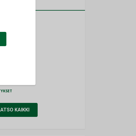
a
MITYKSET
ti
TYKSET
ir
TYKSET
nlund Oy
TYKSET
eider Electric
TYKSET
KATSO KAIKKI