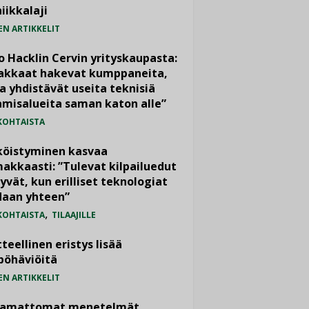
iikkalaji
EN ARTIKKELIT
o Hacklin Cervin yrityskaupasta:
iakkaat hakevat kumppaneita,
a yhdistävät useita teknisiä
misalueita saman katon alle”
KOHTAISTA
köistyminen kasvaa
akkaasti: ”Tulevat kilpailuedut
yvät, kun erilliset teknologiat
daan yhteen”
,
KOHTAISTA
TILAAJILLE
teellinen eristys lisää
pöhäviöitä
EN ARTIKKELIT
vamattomat menetelmät