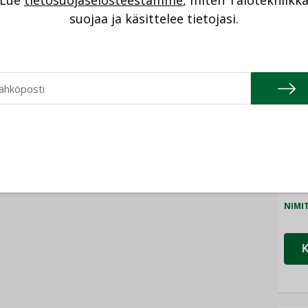
Lue
tietosuojaselosteestamme
, miten Talotekniikk
NI
suojaa ja käsittelee tietojasi.
Cons
NIMI
Refa
NIMI
Gra
NIMI
Schn
NIMI