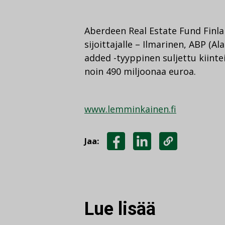
Aberdeen Real Estate Fund Finlan
sijoittajalle – Ilmarinen, ABP (A
added -tyyppinen suljettu kiinte
noin 490 miljoonaa euroa.
www.lemminkainen.fi
Jaa:
JAA
JAA
KOPIOI
FACEBOOKISSA
LINKEDINISSÄ
LINKKI
Lue lisää