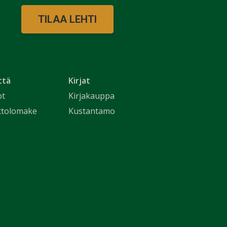
TILAA LEHTI
ttä
Kirjat
ot
Kirjakauppa
ttolomake
Kustantamo