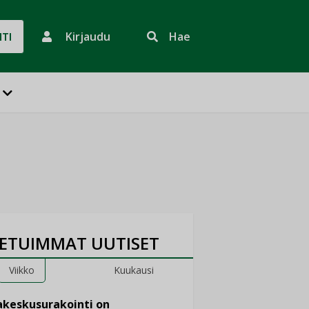
Kirjaudu
Hae
HTI
ETUIMMAT UUTISET
Viikko
Kuukausi
keskusurakointi on