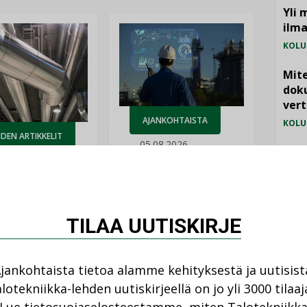
Yli 
ilm
KOLU
Mite
doku
vert
AJANKOHTAISTA
KOLU
DEN ARTIKKELIT
05.08.2026
Vesi
08.2026
jämä
Sähköistyminen
MIELI
kasvaa voimakkaasti:
ellinen eristys
”Tulevat kilpailuedut
lämpöhäviöitä
syntyvät, kun erilliset
TILAA UUTISKIRJE
teknologiat tuodaan
yhteen”
jankohtaista tietoa alamme kehityksestä ja uutisist
lotekniikka-lehden uutiskirjeellä on jo yli 3000 tilaaj