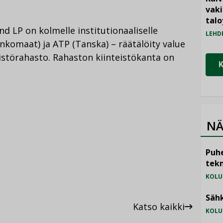
vak
talo
d LP on kolmelle institutionaaliselle
LEHD
lankomaat) ja ATP (Tanska) – räätälöity value
istörahasto. Rahaston kiinteistökanta on
NÄ
Puhe
tekn
KOLU
Sähk
Katso kaikki
KOLU