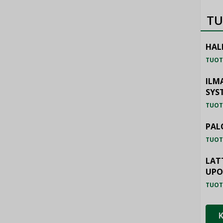
TU
HAL
TUOT
ILM
SYS
TUOT
PAL
TUOT
LAT
UP
TUOT