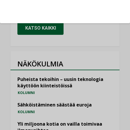
sitä”
,
LEHDEN ARTIKKELIT
TILAAJILLE
KATSO KAIKKI
NÄKÖKULMIA
Puheista tekoihin – uusin teknologia
käyttöön kiinteistöissä
KOLUMNI
Sähköistäminen säästää euroja
KOLUMNI
Yli miljoona kotia on vailla toimivaa