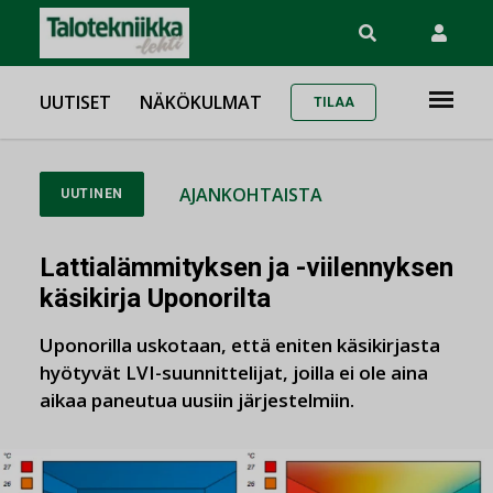
UUTISET
NÄKÖKULMAT
TILAA
AJANKOHTAISTA
UUTINEN
Lattialämmityksen ja -viilennyksen
käsikirja Uponorilta
Uponorilla uskotaan, että eniten käsikirjasta
hyötyvät LVI-suunnittelijat, joilla ei ole aina
aikaa paneutua uusiin järjestelmiin.