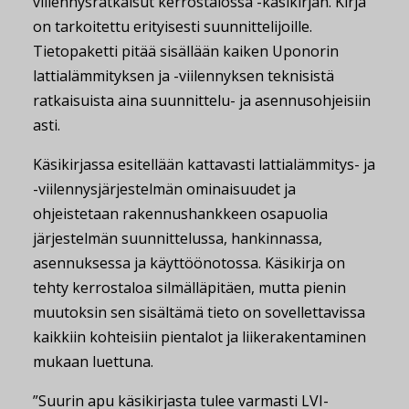
viilennysratkaisut kerrostalossa -käsikirjan. Kirja
on tarkoitettu erityisesti suunnittelijoille.
Tietopaketti pitää sisällään kaiken Uponorin
lattialämmityksen ja -viilennyksen teknisistä
ratkaisuista aina suunnittelu- ja asennusohjeisiin
asti.
Käsikirjassa esitellään kattavasti lattialämmitys- ja
-viilennysjärjestelmän ominaisuudet ja
ohjeistetaan rakennushankkeen osapuolia
järjestelmän suunnittelussa, hankinnassa,
asennuksessa ja käyttöönotossa. Käsikirja on
tehty kerrostaloa silmälläpitäen, mutta pienin
muutoksin sen sisältämä tieto on sovellettavissa
kaikkiin kohteisiin pientalot ja liikerakentaminen
mukaan luettuna.
”Suurin apu käsikirjasta tulee varmasti LVI-