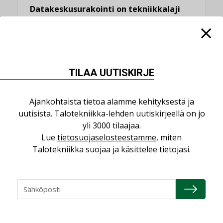
Datakeskusurakointi on tekniikkalaji
LEHDEN ARTIKKELIT
Jarno Hacklin Cervin yrityskaupasta:
”Asiakkaat hakevat kumppaneita, jotka
yhdistävät useita teknisiä osaamisalueita
TILAA UUTISKIRJE
saman katon alle”
AJANKOHTAISTA
Ajankohtaista tietoa alamme kehityksestä ja
Sähköistyminen kasvaa voimakkaasti:
uutisista. Talotekniikka-lehden uutiskirjeellä on jo
”Tulevat kilpailuedut syntyvät, kun
yli 3000 tilaajaa.
erilliset teknologiat tuodaan yhteen”
Lue
tietosuojaselosteestamme
, miten
,
AJANKOHTAISTA
TILAAJILLE
Talotekniikka suojaa ja käsittelee tietojasi.
Kaivamattomat menetelmät
vakiinnuttavat asemansa taloyhtiöissä
,
LEHDEN ARTIKKELIT
TILAAJILLE
Valaistusasiantuntija: ”Talotekniikan
pitäisi helpottaa arkea, ei monimutkaistaa