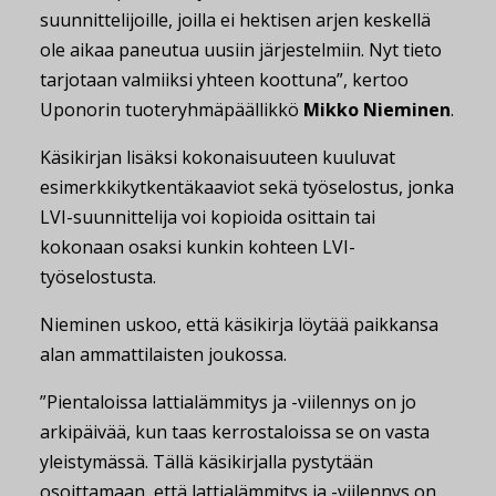
suunnittelijoille, joilla ei hektisen arjen keskellä
ole aikaa paneutua uusiin järjestelmiin. Nyt tieto
tarjotaan valmiiksi yhteen koottuna”, kertoo
Uponorin tuoteryhmäpäällikkö
Mikko Nieminen
.
Käsikirjan lisäksi kokonaisuuteen kuuluvat
esimerkkikytkentäkaaviot sekä työselostus, jonka
LVI-suunnittelija voi kopioida osittain tai
kokonaan osaksi kunkin kohteen LVI-
työselostusta.
Nieminen uskoo, että käsikirja löytää paikkansa
alan ammattilaisten joukossa.
”Pientaloissa lattialämmitys ja -viilennys on jo
arkipäivää, kun taas kerrostaloissa se on vasta
yleistymässä. Tällä käsikirjalla pystytään
osoittamaan, että lattialämmitys ja -viilennys on