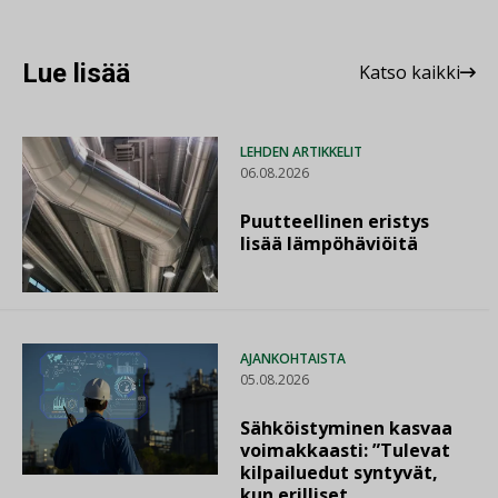
Lue lisää
Katso kaikki
LEHDEN ARTIKKELIT
06.08.2026
Puutteellinen eristys
lisää lämpöhäviöitä
AJANKOHTAISTA
05.08.2026
Sähköistyminen kasvaa
voimakkaasti: ”Tulevat
kilpailuedut syntyvät,
kun erilliset