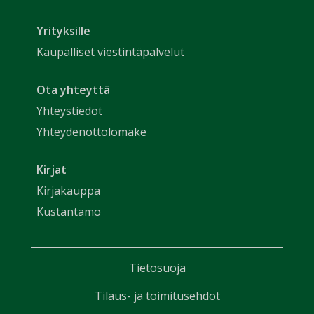
Yrityksille
Kaupalliset viestintäpalvelut
Ota yhteyttä
Yhteystiedot
Yhteydenottolomake
Kirjat
Kirjakauppa
Kustantamo
Tietosuoja
Tilaus- ja toimitusehdot