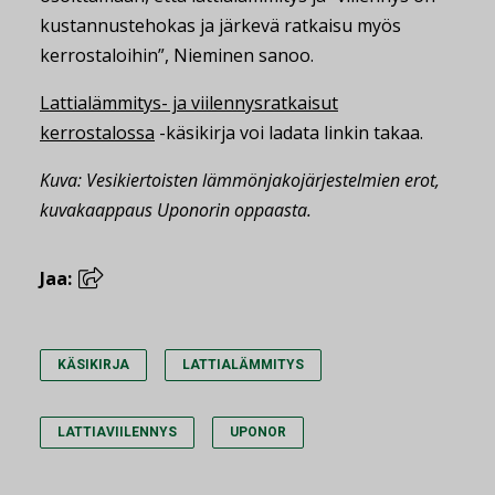
kustannustehokas ja järkevä ratkaisu myös
kerrostaloihin”, Nieminen sanoo.
Lattialämmitys- ja viilennysratkaisut
kerrostalossa
-käsikirja voi ladata linkin takaa.
Kuva: Vesikiertoisten lämmönjakojärjestelmien erot,
kuvakaappaus Uponorin oppaasta.
Jaa:
KÄSIKIRJA
LATTIALÄMMITYS
LATTIAVIILENNYS
UPONOR