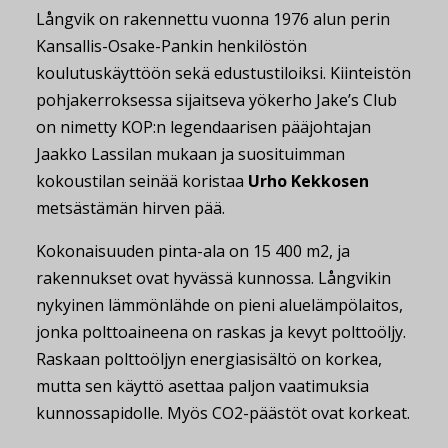
Långvik on rakennettu vuonna 1976 alun perin
Kansallis-Osake-Pankin henkilöstön
koulutuskäyttöön sekä edustustiloiksi. Kiinteistön
pohjakerroksessa sijaitseva yökerho Jake’s Club
on nimetty KOP:n legendaarisen pääjohtajan
Jaakko Lassilan mukaan ja suosituimman
kokoustilan seinää koristaa
Urho Kekkosen
metsästämän hirven pää.
Kokonaisuuden pinta-ala on 15 400 m2, ja
rakennukset ovat hyvässä kunnossa. Långvikin
nykyinen lämmönlähde on pieni aluelämpölaitos,
jonka polttoaineena on raskas ja kevyt polttoöljy.
Raskaan polttoöljyn energiasisältö on korkea,
mutta sen käyttö asettaa paljon vaatimuksia
kunnossapidolle. Myös CO2-päästöt ovat korkeat.