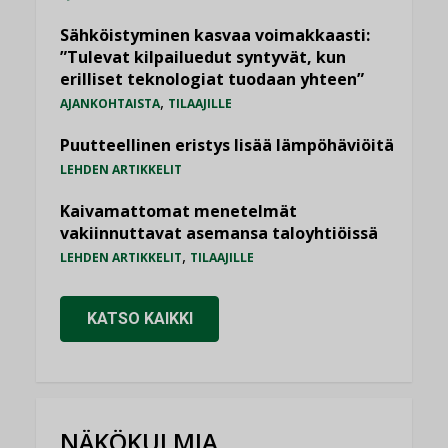
Sähköistyminen kasvaa voimakkaasti:
”Tulevat kilpailuedut syntyvät, kun
erilliset teknologiat tuodaan yhteen”
,
AJANKOHTAISTA
TILAAJILLE
Puutteellinen eristys lisää lämpöhäviöitä
LEHDEN ARTIKKELIT
Kaivamattomat menetelmät
vakiinnuttavat asemansa taloyhtiöissä
,
LEHDEN ARTIKKELIT
TILAAJILLE
KATSO KAIKKI
NÄKÖKULMIA