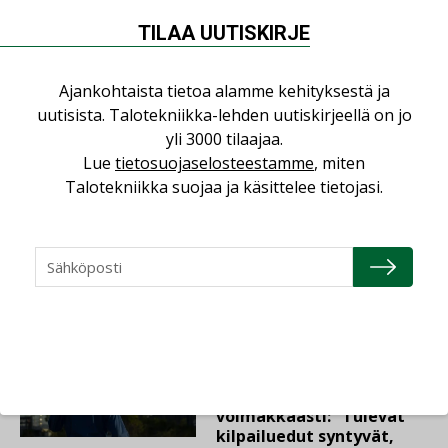
TILAA UUTISKIRJE
LVI-Pitkälä Group osti
nopeasti kasvaneen
yrityksen
Ajankohtaista tietoa alamme kehityksestä ja
uutisista. Talotekniikka-lehden uutiskirjeellä on jo
yli 3000 tilaajaa.
LEHDEN ARTIKKELIT
Lue
tietosuojaselosteestamme
, miten
06.08.2026
Talotekniikka suojaa ja käsittelee tietojasi.
Puutteellinen eristys
lisää lämpöhäviöitä
AJANKOHTAISTA
05.08.2026
Sähköistyminen kasvaa
voimakkaasti: ”Tulevat
kilpailuedut syntyvät,