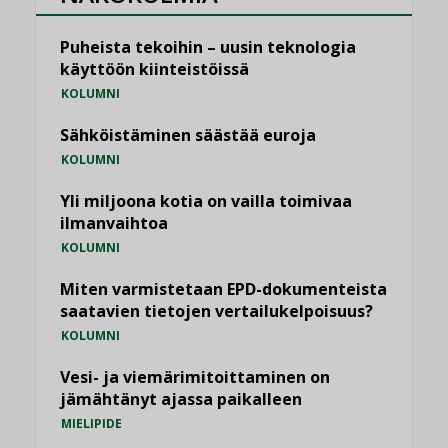
Puheista tekoihin – uusin teknologia
käyttöön kiinteistöissä
KOLUMNI
Sähköistäminen säästää euroja
KOLUMNI
Yli miljoona kotia on vailla toimivaa
ilmanvaihtoa
KOLUMNI
Miten varmistetaan EPD-dokumenteista
saatavien tietojen vertailukelpoisuus?
KOLUMNI
Vesi- ja viemärimitoittaminen on
jämähtänyt ajassa paikalleen
MIELIPIDE