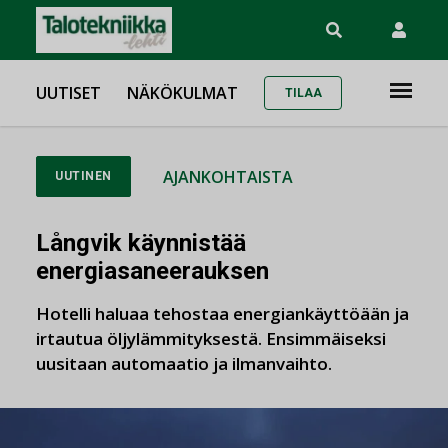
UUTISET
NÄKÖKULMAT
TILAA
AJANKOHTAISTA
UUTINEN
Långvik käynnistää
energiasaneerauksen
Hotelli haluaa tehostaa energiankäyttöään ja
irtautua öljylämmityksestä. Ensimmäiseksi
uusitaan automaatio ja ilmanvaihto.