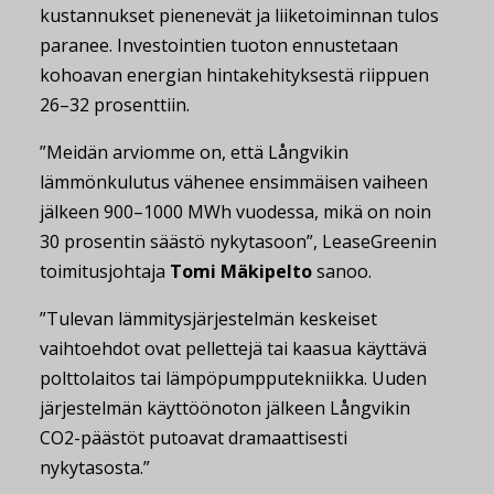
kustannukset pienenevät ja liiketoiminnan tulos
paranee. Investointien tuoton ennustetaan
kohoavan energian hintakehityksestä riippuen
26–32 prosenttiin.
”Meidän arviomme on, että Långvikin
lämmönkulutus vähenee ensimmäisen vaiheen
jälkeen 900–1000 MWh vuodessa, mikä on noin
30 prosentin säästö nykytasoon”, LeaseGreenin
toimitusjohtaja
Tomi Mäkipelto
sanoo.
”Tulevan lämmitysjärjestelmän keskeiset
vaihtoehdot ovat pellettejä tai kaasua käyttävä
polttolaitos tai lämpöpumpputekniikka. Uuden
järjestelmän käyttöönoton jälkeen Långvikin
CO2-päästöt putoavat dramaattisesti
nykytasosta.”