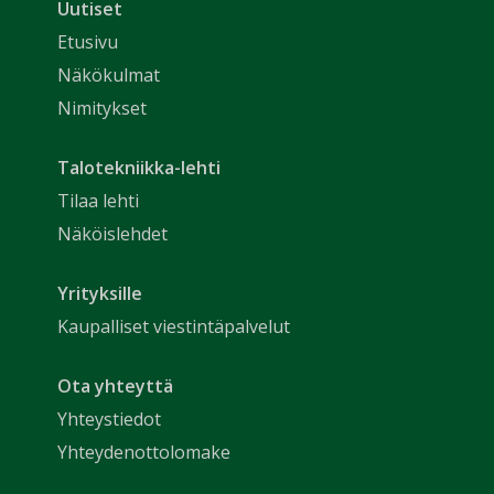
Uutiset
Etusivu
Näkökulmat
Nimitykset
Talotekniikka-lehti
Tilaa lehti
Näköislehdet
Yrityksille
Kaupalliset viestintäpalvelut
Ota yhteyttä
Yhteystiedot
Yhteydenottolomake