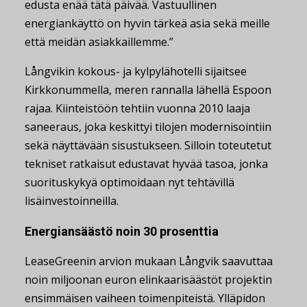
edusta enää tätä päivää. Vastuullinen
energiankäyttö on hyvin tärkeä asia sekä meille
että meidän asiakkaillemme.”
Långvikin kokous- ja kylpylähotelli sijaitsee
Kirkkonummella, meren rannalla lähellä Espoon
rajaa. Kiinteistöön tehtiin vuonna 2010 laaja
saneeraus, joka keskittyi tilojen modernisointiin
sekä näyttävään sisustukseen. Silloin toteutetut
tekniset ratkaisut edustavat hyvää tasoa, jonka
suorituskykyä optimoidaan nyt tehtävillä
lisäinvestoinneilla.
Energiansäästö noin 30 prosenttia
LeaseGreenin arvion mukaan Långvik saavuttaa
noin miljoonan euron elinkaarisäästöt projektin
ensimmäisen vaiheen toimenpiteistä. Ylläpidon