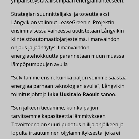
ympäristöystävällisempään energianlähteeseen.
Strategian suunnittelijaksi ja toteuttajaksi
Långvik on valinnut LeaseGreenin. Projektin
ensimmäisessä vaiheessa uudistetaan Långvikin
kiinteistöautomaatiojärjestelmä, ilmanvaihdon
ohjaus ja jäähdytys. Ilmanvaihdon
energiatehokkuutta parannetaan muun muassa
lämpöpumppujen avulla.
”Selvitämme ensin, kuinka paljon voimme säästää
energiaa parhaan teknologian avulla”, Långvikin
toimitusjohtaja
Inka Uusitalo-Raoult
sanoo.
”Sen jälkeen tiedämme, kuinka paljon
tarvitsemme kapasiteettia lämmitykseen.
Tavoitteena on suuri pudotus hiilijalanjälkeen ja
lopulta irtautuminen öljylämmityksestä, joka ei