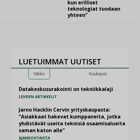
kun erilliset
teknologiat tuodaan
yhteen”
LUETUIMMAT UUTISET
Viikko
Kuukausi
Datakeskusurakointi on tekniikkalaji
LEHDEN ARTIKKELIT
Jarno Hacklin Cervin yrityskaupasta:
”Asiakkaat hakevat kumppaneita, jotka
yhdistävät useita teknisiä osaamisalueita
saman katon alle”
AJANKOHTAISTA