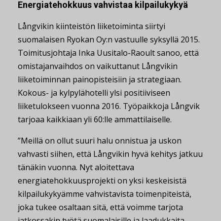
Energiatehokkuus vahvistaa kilpailukykyä
Långvikin kiinteistön liiketoiminta siirtyi
suomalaisen Ryokan Oy:n vastuulle syksyllä 2015.
Toimitusjohtaja Inka Uusitalo-Raoult sanoo, että
omistajanvaihdos on vaikuttanut Långvikin
liiketoiminnan painopisteisiin ja strategiaan.
Kokous- ja kylpylähotelli ylsi positiiviseen
liiketulokseen vuonna 2016. Työpaikkoja Långvik
tarjoaa kaikkiaan yli 60:lle ammattilaiselle.
”Meillä on ollut suuri halu onnistua ja uskon
vahvasti siihen, että Långvikin hyvä kehitys jatkuu
tänäkin vuonna. Nyt aloitettava
energiatehokkuusprojekti on yksi keskeisistä
kilpailukykyämme vahvistavista toimenpiteistä,
joka tukee osaltaan sitä, että voimme tarjota
jatkossakin työtä suomalaisille ja laadukkaita