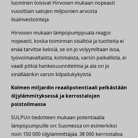
luominen toisivat Hirvosen mukaan nopeasti
vuosittain satojen miljoonien arvosta
lisäinvestointeja.
Hirvosen mukaan lämpöpumppuala reagoi
nopeasti, koska toiminnan sisältöä ja tuotteita ei
enää tarvitse keksiä, se on jo volyymiltaan isoa,
työvoimavaltaista, kotimaista, varsin paikallista, ei
vaadi pitkiä hankesuunnitelmia ja ala on jo
sinälläänkin varsin kilpailukykyistä.
Kolmen miljardin reaalipotentiaali pelkästään
öljylämmityksessä ja kerrostalojen
poistoilmassa
SULPUn tiedotteen mukaan potentiaalia
lämpöpumpuille on: Suomessa on esimerkiksi
noin 150 000 öljylämmittäjää. 38 000 kerrostaloa