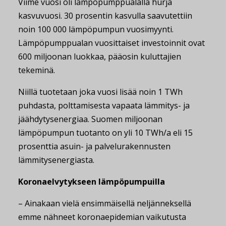
Viime vuosi oli lämpöpumppualalla hurja
kasvuvuosi. 30 prosentin kasvulla saavutettiin
noin 100 000 lämpöpumpun vuosimyynti.
Lämpöpumppualan vuosittaiset investoinnit ovat
600 miljoonan luokkaa, pääosin kuluttajien
tekeminä.
Niillä tuotetaan joka vuosi lisää noin 1 TWh
puhdasta, polttamisesta vapaata lämmitys- ja
jäähdytysenergiaa. Suomen miljoonan
lämpöpumpun tuotanto on yli 10 TWh/a eli 15
prosenttia asuin- ja palvelurakennusten
lämmitysenergiasta.
Koronaelvytykseen lämpöpumpuilla
– Ainakaan vielä ensimmäisellä neljänneksellä
emme nähneet koronaepidemian vaikutusta