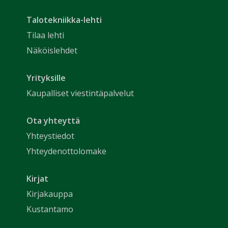
Talotekniikka-lehti
Tilaa lehti
Näköislehdet
Yrityksille
Kaupalliset viestintäpalvelut
Ota yhteyttä
Yhteystiedot
Yhteydenottolomake
Kirjat
Kirjakauppa
Kustantamo