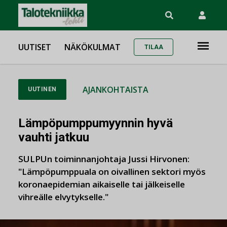
UUTISET
NÄKÖKULMAT
TILAA
AJANKOHTAISTA
UUTINEN
Lämpöpumppumyynnin hyvä
vauhti jatkuu
SULPUn toiminnanjohtaja Jussi Hirvonen:
"Lämpöpumppuala on oivallinen sektori myös
koronaepidemian aikaiselle tai jälkeiselle
vihreälle elvytykselle."