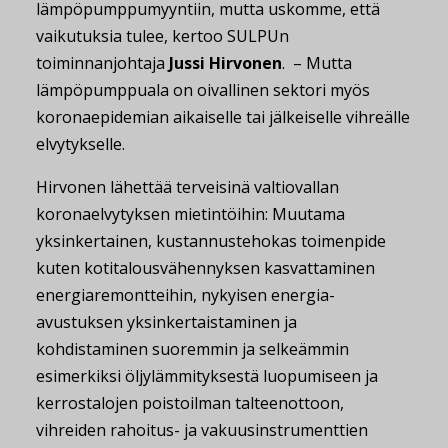
lämpöpumppumyyntiin, mutta uskomme, että
vaikutuksia tulee, kertoo SULPUn
toiminnanjohtaja
Jussi Hirvonen
. – Mutta
lämpöpumppuala on oivallinen sektori myös
koronaepidemian aikaiselle tai jälkeiselle vihreälle
elvytykselle.
Hirvonen lähettää terveisinä valtiovallan
koronaelvytyksen mietintöihin: Muutama
yksinkertainen, kustannustehokas toimenpide
kuten kotitalousvähennyksen kasvattaminen
energiaremontteihin, nykyisen energia-
avustuksen yksinkertaistaminen ja
kohdistaminen suoremmin ja selkeämmin
esimerkiksi öljylämmityksestä luopumiseen ja
kerrostalojen poistoilman talteenottoon,
vihreiden rahoitus- ja vakuusinstrumenttien