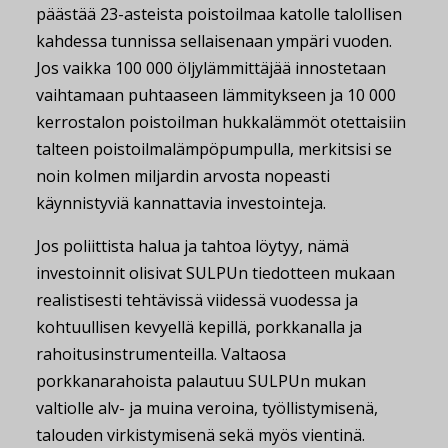
päästää 23-asteista poistoilmaa katolle talollisen
kahdessa tunnissa sellaisenaan ympäri vuoden.
Jos vaikka 100 000 öljylämmittäjää innostetaan
vaihtamaan puhtaaseen lämmitykseen ja 10 000
kerrostalon poistoilman hukkalämmöt otettaisiin
talteen poistoilmalämpöpumpulla, merkitsisi se
noin kolmen miljardin arvosta nopeasti
käynnistyviä kannattavia investointeja.
Jos poliittista halua ja tahtoa löytyy, nämä
investoinnit olisivat SULPUn tiedotteen mukaan
realistisesti tehtävissä viidessä vuodessa ja
kohtuullisen kevyellä kepillä, porkkanalla ja
rahoitusinstrumenteilla. Valtaosa
porkkanarahoista palautuu SULPUn mukan
valtiolle alv- ja muina veroina, työllistymisenä,
talouden virkistymisenä sekä myös vientinä.