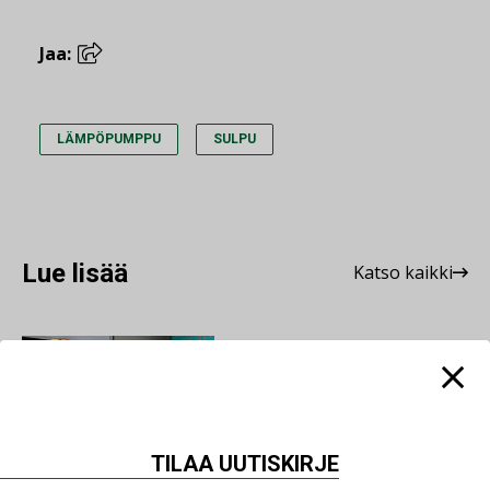
Jaa:
LÄMPÖPUMPPU
SULPU
Lue lisää
Katso kaikki
AJANKOHTAISTA
07.08.2026
LVI-Pitkälä Group osti
nopeasti kasvaneen
TILAA UUTISKIRJE
yrityksen