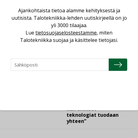
Ajankohtaista tietoa alamme kehityksestä ja
LEHDEN ARTIKKELIT
uutisista. Talotekniikka-lehden uutiskirjeellä on jo
06.08.2026
yli 3000 tilaajaa.
Lue
tietosuojaselosteestamme
, miten
Puutteellinen eristys
lisää lämpöhäviöitä
Talotekniikka suojaa ja käsittelee tietojasi.
AJANKOHTAISTA
05.08.2026
Sähköistyminen kasvaa
voimakkaasti: ”Tulevat
kilpailuedut syntyvät,
kun erilliset
teknologiat tuodaan
yhteen”