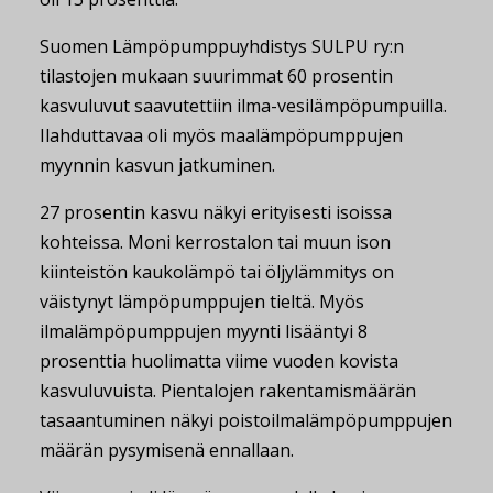
Suomen Lämpöpumppuyhdistys SULPU ry:n
tilastojen mukaan
suurimmat 60 prosentin
kasvuluvut saavutettiin ilma-vesilämpöpumpuilla.
Ilahduttavaa oli myös maalämpöpumppujen
myynnin kasvun jatkuminen.
27 prosentin kasvu näkyi erityisesti isoissa
kohteissa. Moni kerrostalon tai muun ison
kiinteistön kaukolämpö tai öljylämmitys on
väistynyt lämpöpumppujen tieltä. Myös
ilmalämpöpumppujen myynti lisääntyi 8
prosenttia huolimatta viime vuoden kovista
kasvuluvuista. Pientalojen rakentamismäärän
tasaantuminen näkyi poistoilmalämpöpumppujen
määrän pysymisenä ennallaan.