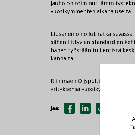
Jauho on toiminut lämmitystekni
vuosikymmenten aikana useita uu
Lipsanen on ollut ratkaisevassa 
siihen liittyvien standardien ke
hänen työstään tuli entistä ke
kannalta.
Riihimäen Öljypoltinhuollon toi
yrityksensä vuosikymmenten aika
Jaa:
JAA
JAA
KOPIOI
A
FACEBOOKISSA
LINKEDINISSÄ
LINKKI
Ta