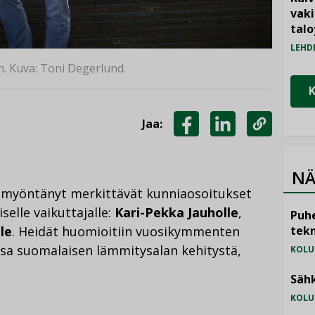
vak
talo
LEHD
n. Kuva: Toni Degerlund.
Jaa:
JAA
JAA
KOPIOI
FACEBOOKISSA
LINKEDINISSÄ
LINKKI
NÄ
 myöntänyt merkittävät kunniaosoitukset
selle vaikuttajalle:
Kari-Pekka Jauholle
,
Puhe
le
. Heidät huomioitiin vuosikymmenten
tekn
 osa suomalaisen lämmitysalan kehitystä,
KOLU
Sähk
KOLU