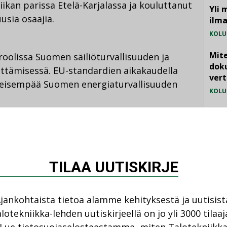
ikan parissa Etelä-Karjalassa ja kouluttanut
Yli 
sia osaajia.
ilm
KOLU
Mite
roolissa Suomen säiliöturvallisuuden ja
doku
hittämisessä. EU-standardien aikakaudella
vert
skeisempää Suomen energiaturvallisuuden
KOLU
Vesi
jämä
nen perustaja Virtanen on ohjannut
MIELI
na 15 hengen työllistäjäksi.
TILAA UUTISKIRJE
jankohtaista tietoa alamme kehityksestä ja uutisist
lotekniikka-lehden uutiskirjeellä on jo yli 3000 tilaaj