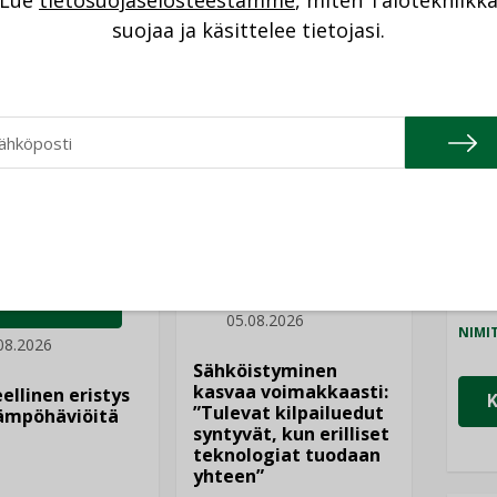
Lue
tietosuojaselosteestamme
, miten Talotekniikk
NI
suojaa ja käsittelee tietojasi.
Katso kaikki
Cons
NIMI
Refa
NIMI
Gra
NIMI
AJANKOHTAISTA
Schn
DEN ARTIKKELIT
05.08.2026
NIMI
08.2026
Sähköistyminen
kasvaa voimakkaasti:
ellinen eristys
”Tulevat kilpailuedut
lämpöhäviöitä
syntyvät, kun erilliset
teknologiat tuodaan
yhteen”