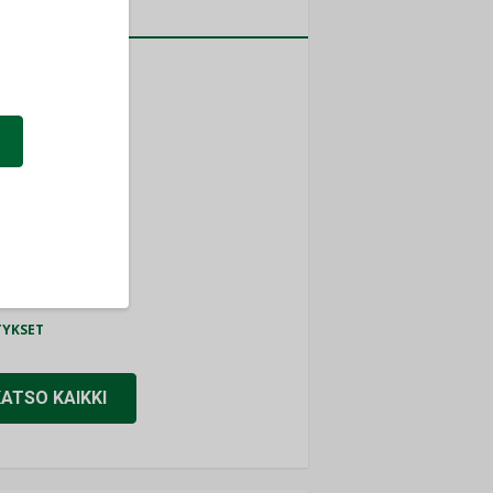
a
MITYKSET
ti
TYKSET
ir
TYKSET
nlund Oy
TYKSET
eider Electric
TYKSET
KATSO KAIKKI