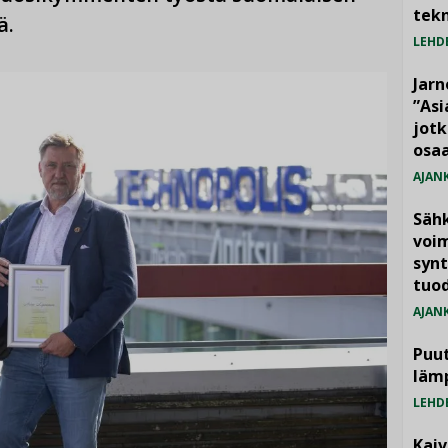
tekn
ä.
LEHD
Jarn
”As
jotk
osaa
AJAN
Säh
voim
synt
tuo
AJAN
Puut
läm
LEHD
Kai