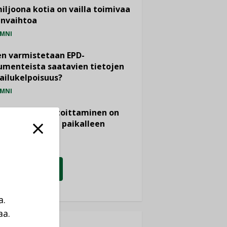
miljoona kotia on vailla toimivaa
anvaihtoa
MNI
n varmistetaan EPD-
menteista saatavien tietojen
ailukelpoisuus?
MNI
- ja viemärimitoittaminen on
htänyt ajassa paikalleen
PIDE
KATSO KAIKKI
a.
aa.