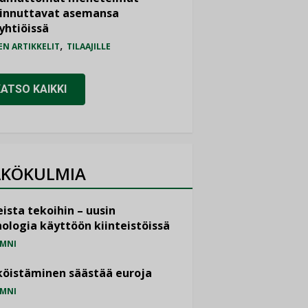
iinnuttavat asemansa
yhtiöissä
,
EN ARTIKKELIT
TILAAJILLE
KATSO KAIKKI
KÖKULMIA
ista tekoihin – uusin
ologia käyttöön kiinteistöissä
MNI
öistäminen säästää euroja
MNI