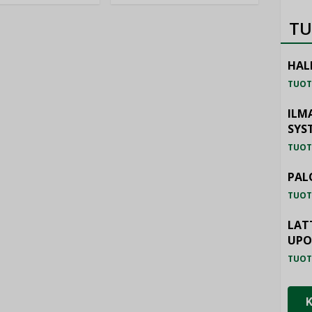
TU
HAL
TUOT
ILM
SYS
TUOT
PAL
TUOT
LAT
UP
TUOT