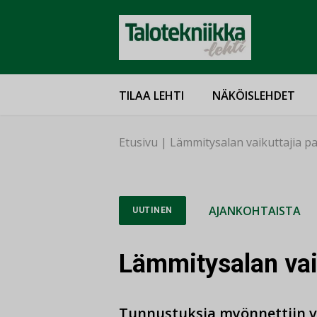
TILAA LEHTI
NÄKÖISLEHDET
Etusivu
|
Lämmitysalan vaikuttajia pal
AJANKOHTAISTA
UUTINEN
Lämmitysalan vaik
Tunnustuksia myönnettiin 