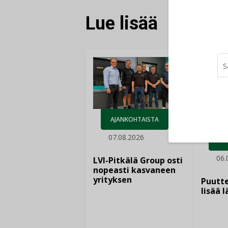
Lue lisää
AJANKOHTAISTA
07.08.2026
LEH
06.
LVI-Pitkälä Group osti
nopeasti kasvaneen
yrityksen
Puutte
lisää 