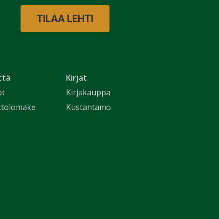
TILAA LEHTI
ttä
Kirjat
ot
Kirjakauppa
ttolomake
Kustantamo