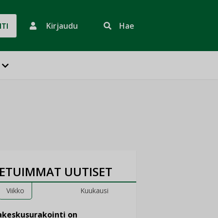
Kirjaudu
Hae
HTI
ETUIMMAT UUTISET
Viikko
Kuukausi
keskusurakointi on