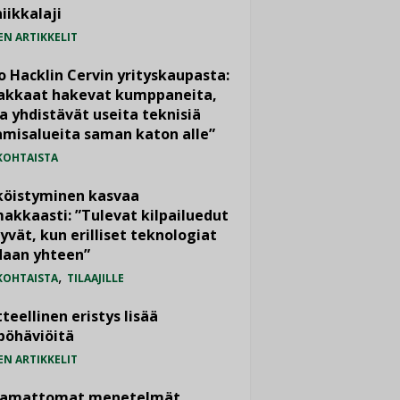
iikkalaji
EN ARTIKKELIT
o Hacklin Cervin yrityskaupasta:
iakkaat hakevat kumppaneita,
a yhdistävät useita teknisiä
misalueita saman katon alle”
KOHTAISTA
köistyminen kasvaa
akkaasti: ”Tulevat kilpailuedut
yvät, kun erilliset teknologiat
daan yhteen”
,
KOHTAISTA
TILAAJILLE
teellinen eristys lisää
pöhäviöitä
EN ARTIKKELIT
vamattomat menetelmät