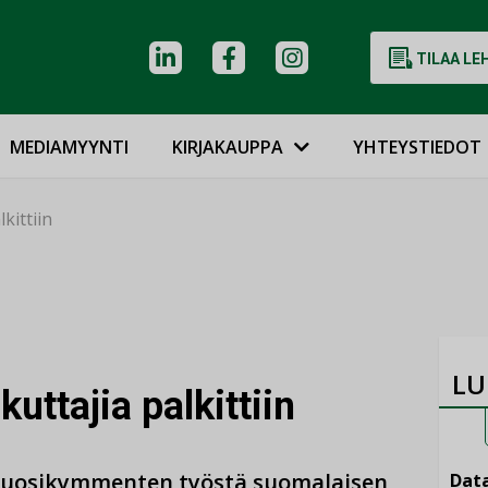
TILAA LE
MEDIAMYYNTI
KIRJAKAUPPA
YHTEYSTIEDOT
kittiin
LU
uttajia palkittiin
vuosikymmenten työstä suomalaisen
Data