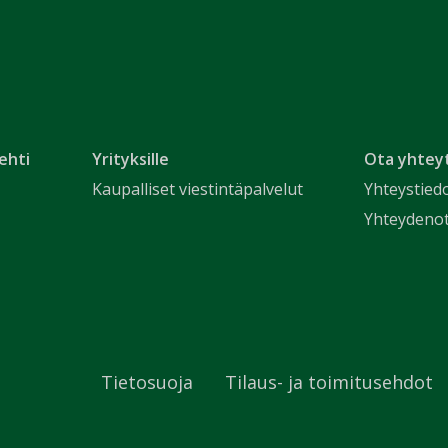
ehti
Yrityksille
Ota yhtey
Kaupalliset viestintäpalvelut
Yhteystied
Yhteydeno
Tietosuoja
Tilaus- ja toimitusehdot