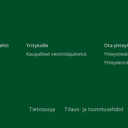
ehti
Yrityksille
Ota yhtey
Kaupalliset viestintäpalvelut
Yhteystied
Yhteydeno
Tietosuoja
Tilaus- ja toimitusehdot