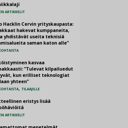
iikkalaji
EN ARTIKKELIT
o Hacklin Cervin yrityskaupasta:
iakkaat hakevat kumppaneita,
a yhdistävät useita teknisiä
misalueita saman katon alle”
KOHTAISTA
köistyminen kasvaa
akkaasti: ”Tulevat kilpailuedut
yvät, kun erilliset teknologiat
daan yhteen”
,
KOHTAISTA
TILAAJILLE
teellinen eristys lisää
pöhäviöitä
EN ARTIKKELIT
vamattomat menetelmät