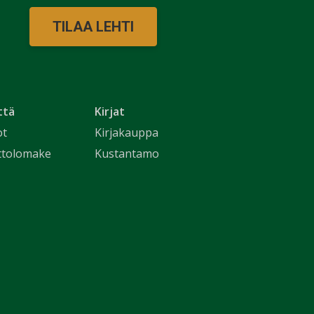
TILAA LEHTI
ttä
Kirjat
ot
Kirjakauppa
ttolomake
Kustantamo