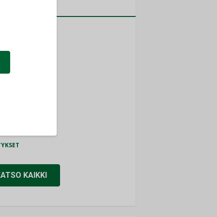
a
MITYKSET
ti
TYKSET
ir
TYKSET
nlund Oy
TYKSET
eider Electric
TYKSET
KATSO KAIKKI