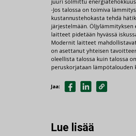
juuri solmittu energiatehokkuus
-Jos talossa on toimiva lämmitysj
kustannustehokasta tehdä hätik
järjestelmään. Öljylämmityksen
laitteet pidetään hyvässä iskus
Modernit laitteet mahdollistavat
on asettanut yhteisen tavoittee
oleellista talossa kuin talossa o
peruskorjataan lämpötalouden 
Jaa:
JAA
JAA
KOPIOI
FACEBOOKISSA
LINKEDINISSÄ
LINKKI
Lue lisää