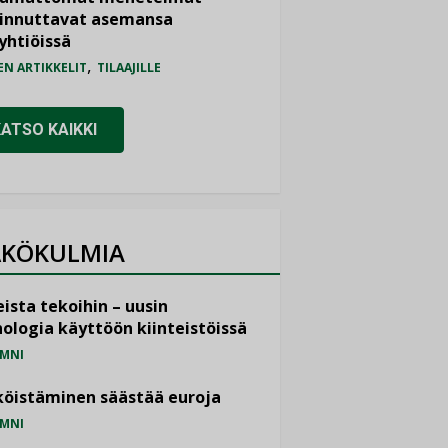
iinnuttavat asemansa
yhtiöissä
,
EN ARTIKKELIT
TILAAJILLE
KATSO KAIKKI
KÖKULMIA
ista tekoihin – uusin
ologia käyttöön kiinteistöissä
MNI
öistäminen säästää euroja
MNI