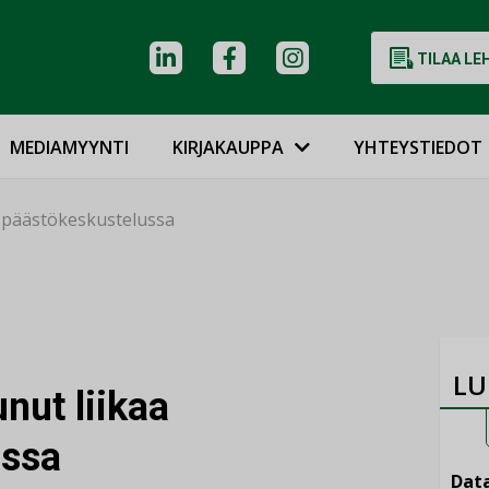
TILAA LE
MEDIAMYYNTI
KIRJAKAUPPA
YHTEYSTIEDOT
a päästökeskustelussa
LU
nut liikaa
ussa
Data