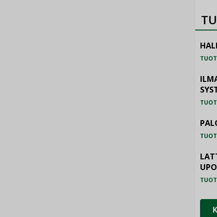
TU
HAL
TUOT
ILM
SYS
TUOT
PAL
TUOT
LAT
UP
TUOT