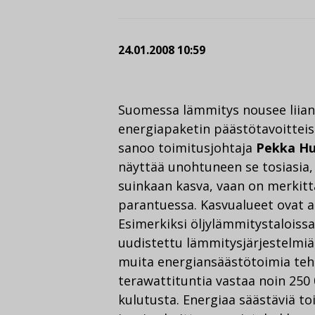
24.01.2008 10:59
Suomessa lämmitys nousee liian 
energiapaketin päästötavoitteis
sanoo toimitusjohtaja
Pekka Hu
näyttää unohtuneen se tosiasia,
suinkaan kasva, vaan on merkit
parantuessa. Kasvualueet ovat a
Esimerkiksi öljylämmitystalois
uudistettu lämmitysjärjestelmiä
muita energiansäästötoimia teh
terawattituntia vastaa noin 250
kulutusta. Energiaa säästäviä to