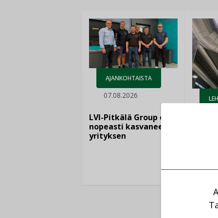
AJANKOHTAISTA
07.08.2026
LEH
06.
LVI-Pitkälä Group osti
nopeasti kasvaneen
yrityksen
Puutte
lisää 
A
Ta