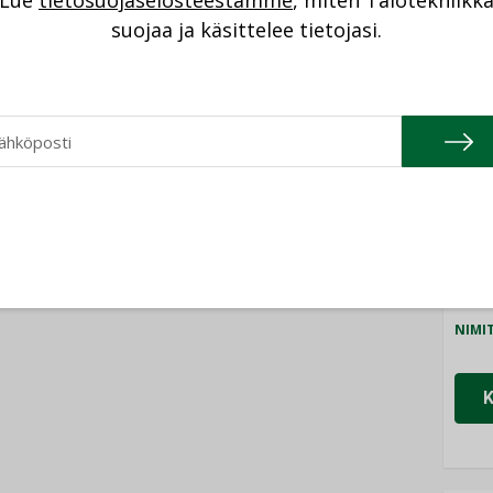
Lue
tietosuojaselosteestamme
, miten Talotekniikk
NI
suojaa ja käsittelee tietojasi.
Cons
NIMI
Refa
NIMI
Gra
NIMI
Schn
NIMI