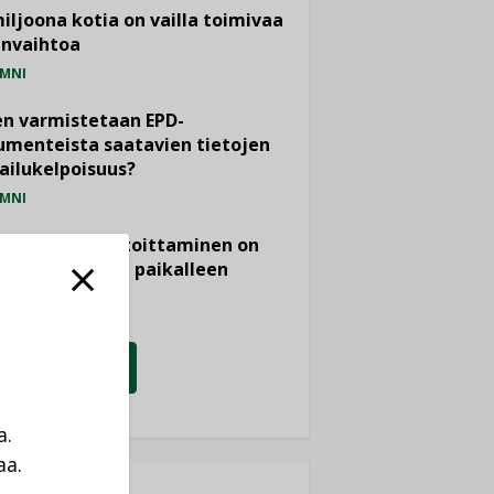
miljoona kotia on vailla toimivaa
anvaihtoa
MNI
n varmistetaan EPD-
menteista saatavien tietojen
ailukelpoisuus?
MNI
- ja viemärimitoittaminen on
htänyt ajassa paikalleen
PIDE
KATSO KAIKKI
a.
aa.