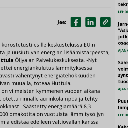
tekn
LEHD
Jaa:
Jarn
JAA
JAA
KOPIOI
”As
jotk
FACEBOOKISSA
LINKEDINISSÄ
LINKKI
osaa
korostetusti esille keskustelussa EU:n
AJAN
ta ja uusiutuvan energian lisäämistarpeesta,
ttula
Öljyalan Palvelukeskuksesta. -Nyt
Säh
 ettei energiankulutus lämmityksessä
voim
tävästi vähentynyt energiatehokkuuden
synt
tuo
ivan muualla, toteaa Huttula.
AJAN
sa on viimeisten kymmenen vuoden aikana
, otettu rinnalle aurinkolämpöä ja tehty
Puut
okkaasti. Säästetty energiamäärä 8,3
läm
 000 omakotitalon vuotuista lämmitysöljyn
LEHD
imia edistää edelleen valtiovallan kanssa
Kai