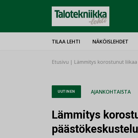
TILAA LEHTI
NÄKÖISLEHDET
Etusivu
|
Lämmitys korostunut liika
AJANKOHTAISTA
UUTINEN
Lämmitys korostu
päästökeskustel