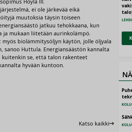
sopimus Höylä III.
vak
ärjestelmä, ei ole järkevää eikä
talo
öityjä muutoksia täysin toiseen
LEHD
 energiansäästö jatkuu tehokkaana, kun
sa ja mukaan liitetään aurinkolämpö.
 myös biolämmitysöljyn käytön, jolle öljyala
n, sanoo Huttula. Energiansäästön kannalta
n kuitenkin se, että talon rakenteet
kannalta hyvään kuntoon.
NÄ
Puhe
tekn
KOLU
Sähk
Katso kaikki
KOLU