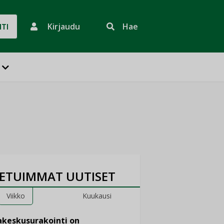
Kirjaudu
Hae
HTI
ETUIMMAT UUTISET
Viikko
Kuukausi
keskusurakointi on