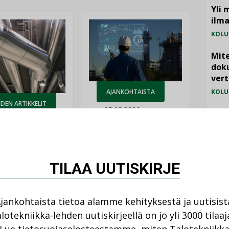
Yli 
ilm
KOLU
Mite
doku
vert
AJANKOHTAISTA
KOLU
DEN ARTIKKELIT
05.08.2026
Vesi
08.2026
jämä
Sähköistyminen
MIELI
kasvaa voimakkaasti:
ellinen eristys
”Tulevat kilpailuedut
lämpöhäviöitä
syntyvät, kun erilliset
TILAA UUTISKIRJE
teknologiat tuodaan
yhteen”
jankohtaista tietoa alamme kehityksestä ja uutisist
lotekniikka-lehden uutiskirjeellä on jo yli 3000 tilaaj