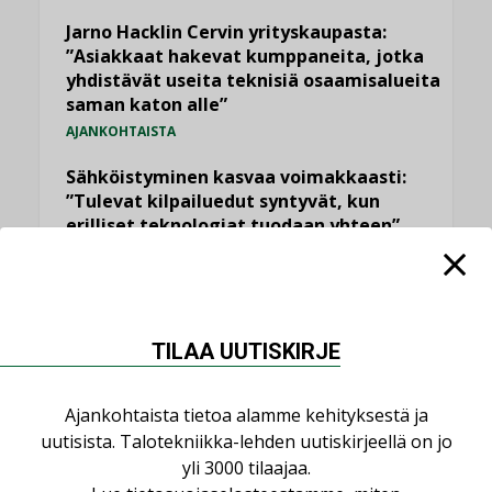
Jarno Hacklin Cervin yrityskaupasta:
”Asiakkaat hakevat kumppaneita, jotka
yhdistävät useita teknisiä osaamisalueita
saman katon alle”
AJANKOHTAISTA
Sähköistyminen kasvaa voimakkaasti:
”Tulevat kilpailuedut syntyvät, kun
erilliset teknologiat tuodaan yhteen”
,
AJANKOHTAISTA
TILAAJILLE
Puutteellinen eristys lisää lämpöhäviöitä
LEHDEN ARTIKKELIT
TILAA UUTISKIRJE
Kaivamattomat menetelmät
vakiinnuttavat asemansa taloyhtiöissä
Ajankohtaista tietoa alamme kehityksestä ja
,
LEHDEN ARTIKKELIT
TILAAJILLE
uutisista. Talotekniikka-lehden uutiskirjeellä on jo
yli 3000 tilaajaa.
KATSO KAIKKI