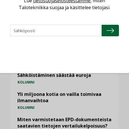
Lue
tietosuojaselosteestamme
, miten
Talotekniikka suojaa ja käsittelee tietojasi.
NÄKÖKULMIA
Puheista tekoihin – uusin teknologia
käyttöön kiinteistöissä
KOLUMNI
Sähköistäminen säästää euroja
KOLUMNI
Yli miljoona kotia on vailla toimivaa
ilmanvaihtoa
KOLUMNI
Miten varmistetaan EPD-dokumenteista
saatavien tietojen vertailukelpoisuus?