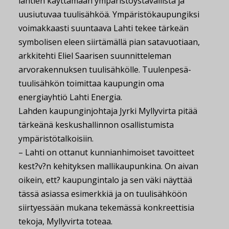
lähtien käyttämään ympäristöystävällistä ja
uusiutuvaa tuulisähköä. Ympäristökaupungiksi
voimakkaasti suuntaava Lahti tekee tärkeän
symbolisen eleen siirtämällä pian satavuotiaan,
arkkitehti Eliel Saarisen suunnitteleman
arvorakennuksen tuulisähkölle. Tuulenpesä-
tuulisähkön toimittaa kaupungin oma
energiayhtiö Lahti Energia.
Lahden kaupunginjohtaja Jyrki Myllyvirta pitää
tärkeänä keskushallinnon osallistumista
ympäristötalkoisiin.
– Lahti on ottanut kunnianhimoiset tavoitteet
kest?v?n kehityksen mallikaupunkina. On aivan
oikein, ett? kaupungintalo ja sen väki näyttää
tässä asiassa esimerkkiä ja on tuulisähköön
siirtyessään mukana tekemässä konkreettisia
tekoja, Myllyvirta toteaa.