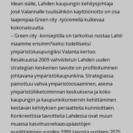
Idean isälle, Lahden kaupungin kehitysjohtaja
José Valannalle tuulisähkön käyttöönotto on osa
laajempaa Green city -työnimellä kulkevaa
kokonaisuutta.
– Green city -konseptilla on tarkoitus nostaa Lahti
maamme ensimm?iseksi todelliseksi
ympäristökaupungiksi Valanta kertoo.
Kesäkuussa 2009 vahvistetun Lahden uuden
strategian keskeinen tavoite on profiloituminen
johtavana ympäristökaupunkina. Strategiassa
painottuu vahva ympäristöosaaminen, asema
ympäristöliiketoiminnan keskuksena ja koko
kaupungin ja kaupunkikonsernin kehittäminen
kestävän kehityksen periaatteita kunnioittaen.
Konkreettisia tavoitteita Lahdessa ovat muun
muassa kasvihuonekaasupäästöjen
puolittamisen vuoden 1990 tasosta vuoteen 2025