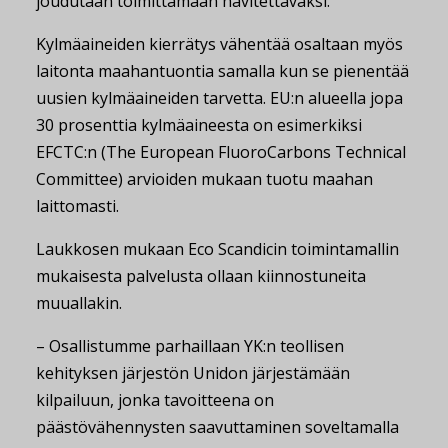
joudutaan toimittamaan hävitettäväksi.
Kylmäaineiden kierrätys vähentää osaltaan myös
laitonta maahantuontia samalla kun se pienentää
uusien kylmäaineiden tarvetta. EU:n alueella jopa
30 prosenttia kylmäaineesta on esimerkiksi
EFCTC:n (The European FluoroCarbons Technical
Committee) arvioiden mukaan tuotu maahan
laittomasti.
Laukkosen mukaan Eco Scandicin toimintamallin
mukaisesta palvelusta ollaan kiinnostuneita
muuallakin.
– Osallistumme parhaillaan YK:n teollisen
kehityksen järjestön Unidon järjestämään
kilpailuun, jonka tavoitteena on
päästövähennysten saavuttaminen soveltamalla