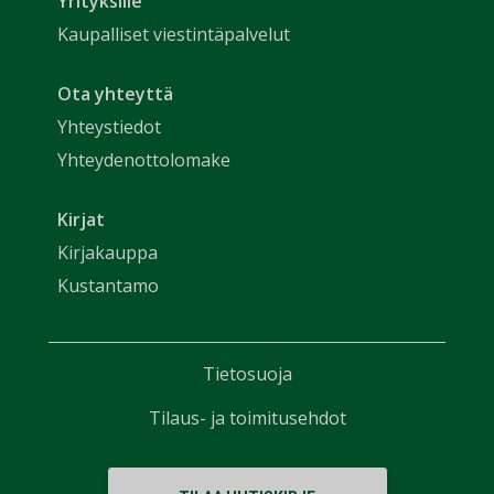
Yrityksille
Kaupalliset viestintäpalvelut
Ota yhteyttä
Yhteystiedot
Yhteydenottolomake
Kirjat
Kirjakauppa
Kustantamo
Tietosuoja
Tilaus- ja toimitusehdot