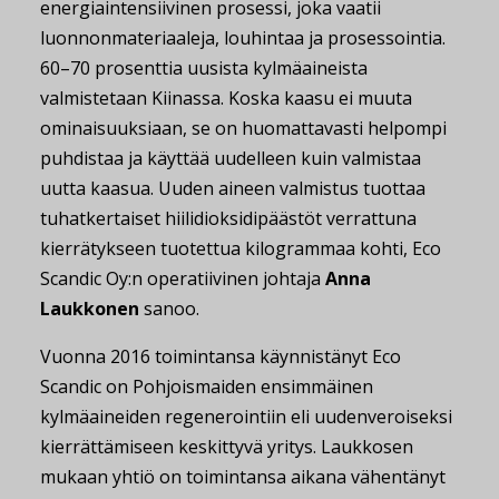
energiaintensiivinen prosessi, joka vaatii
luonnonmateriaaleja, louhintaa ja prosessointia.
60–70 prosenttia uusista kylmäaineista
valmistetaan Kiinassa. Koska kaasu ei muuta
ominaisuuksiaan, se on huomattavasti helpompi
puhdistaa ja käyttää uudelleen kuin valmistaa
uutta kaasua. Uuden aineen valmistus tuottaa
tuhatkertaiset hiilidioksidipäästöt verrattuna
kierrätykseen tuotettua kilogrammaa kohti, Eco
Scandic Oy:n operatiivinen johtaja
Anna
Laukkonen
sanoo.
Vuonna 2016 toimintansa käynnistänyt Eco
Scandic on Pohjoismaiden ensimmäinen
kylmäaineiden regenerointiin eli uudenveroiseksi
kierrättämiseen keskittyvä yritys. Laukkosen
mukaan yhtiö on toimintansa aikana vähentänyt