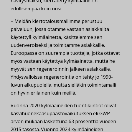
hävitysmaksu, kierrätetty kylmäaine on
edullisempaa kuin uusi.
– Meidän kiertotalousmallimme perustuu
palveluun, jossa otamme vastaan asiakkailta
käytettyä kylmäainetta, käsittelemme sen
uudenveroiseksi ja toimitamme asiakkaille.
Euroopassa on suurempia tuottajia, jotka ottavat
myös vastaan käytettyä kylmäainetta, mutta he
myyvät sen regeneroinnin jälkeen asiakkaille.
Yhdysvalloissa regenerointia on tehty jo 1990-
luvun alkupuolella, mutta sielläkin toimintamalli
on hyvin erilainen kuin meillä.
Vuonna 2020 kylmäaineiden tuontikiintiöt olivat
kasvihuonekaasupäästövaikutuksen eli GWP-
arvon mukaan laskettuna 63 prosenttia vuoden
2015 tasosta. Vuonna 2024 kylmäaineiden