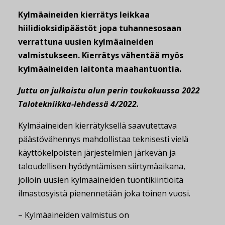
Kylmäaineiden kierrätys leikkaa
hiilidioksidipäästöt jopa tuhannesosaan
verrattuna uusien kylmäaineiden
valmistukseen. Kierrätys vähentää myös
kylmäaineiden laitonta maahantuontia.
Juttu on julkaistu alun perin toukokuussa 2022
Talotekniikka-lehdessä 4/2022.
Kylmäaineiden kierrätyksellä saavutettava
päästövähennys mahdollistaa teknisesti vielä
käyttökelpoisten järjestelmien järkevän ja
taloudellisen hyödyntämisen siirtymäaikana,
jolloin uusien kylmäaineiden tuontikiintiöitä
ilmastosyistä pienennetään joka toinen vuosi.
– Kylmäaineiden valmistus on