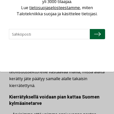
yli 3000 tilaajaa.
kiertotalousmallia tekemällä yhteistyötä
Lue
tietosuojaselosteestamme
, miten
autoromuttamoiden kanssa, jotka keräävät
Talotekniikka suojaa ja käsittelee tietojasi.
autoista kylmäaineet Eco Scandicin toimittamiin
pulloihin. Käytetty kylmäaine analysoidaan,
regeneroidaan ja palautetaan takaisin Ruotsin
autoalalle esimerkiksi autohuoltoyrityksille ja
muille autoalan liikkeille korvaamaan uutta,
maahantuotua kylmäainetta.
– Pyrimme jatkossa rakentamaan myös muille
teollisuussektoreille vastaavaa mallia, missä alalta
kerätty jäte päätyy samalle alalle takaisin
kierrätettynä.
Kierrätyksellä voidaan pian kattaa Suomen
kylmäainetarve