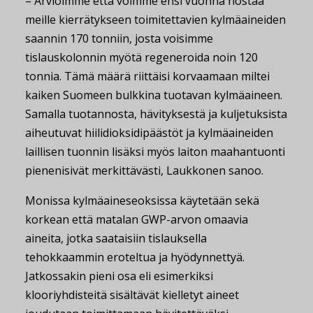
– Arvioimme että voimme ensi vuonna nostaa
meille kierrätykseen toimitettavien kylmäaineiden
saannin 170 tonniin, josta voisimme
tislauskolonnin myötä regeneroida noin 120
tonnia. Tämä määrä riittäisi korvaamaan miltei
kaiken Suomeen bulkkina tuotavan kylmäaineen.
Samalla tuotannosta, hävityksestä ja kuljetuksista
aiheutuvat hiilidioksidipäästöt ja kylmäaineiden
laillisen tuonnin lisäksi myös laiton maahantuonti
pienenisivät merkittävästi, Laukkonen sanoo.
Monissa kylmäaineseoksissa käytetään sekä
korkean että matalan GWP-arvon omaavia
aineita, jotka saataisiin tislauksella
tehokkaammin eroteltua ja hyödynnettyä.
Jatkossakin pieni osa eli esimerkiksi
klooriyhdisteitä sisältävät kielletyt aineet