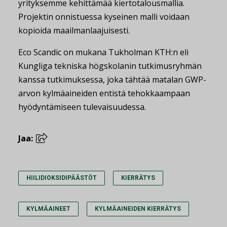
yrityksemme kehittämää kiertotalousmallia.
Projektin onnistuessa kyseinen malli voidaan
kopioida maailmanlaajuisesti.
Eco Scandic on mukana Tukholman KTH:n eli
Kungliga tekniska högskolanin tutkimusryhmän
kanssa tutkimuksessa, joka tähtää matalan GWP-
arvon kylmäaineiden entistä tehokkaampaan
hyödyntämiseen tulevaisuudessa.
Jaa:
HIILIDIOKSIDIPÄÄSTÖT
KIERRÄTYS
KYLMÄAINEET
KYLMÄAINEIDEN KIERRÄTYS