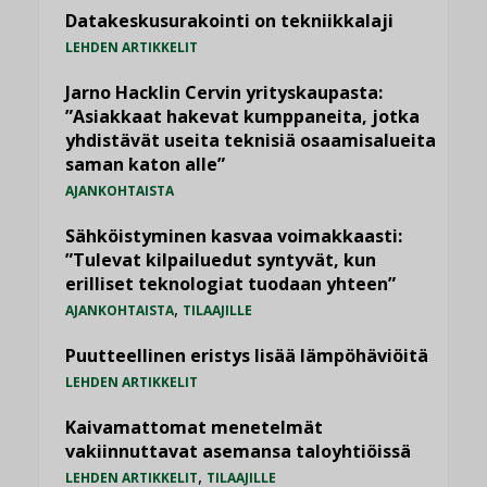
Datakeskusurakointi on tekniikkalaji
LEHDEN ARTIKKELIT
Jarno Hacklin Cervin yrityskaupasta:
”Asiakkaat hakevat kumppaneita, jotka
yhdistävät useita teknisiä osaamisalueita
saman katon alle”
AJANKOHTAISTA
Sähköistyminen kasvaa voimakkaasti:
”Tulevat kilpailuedut syntyvät, kun
erilliset teknologiat tuodaan yhteen”
,
AJANKOHTAISTA
TILAAJILLE
Puutteellinen eristys lisää lämpöhäviöitä
LEHDEN ARTIKKELIT
Kaivamattomat menetelmät
vakiinnuttavat asemansa taloyhtiöissä
,
LEHDEN ARTIKKELIT
TILAAJILLE