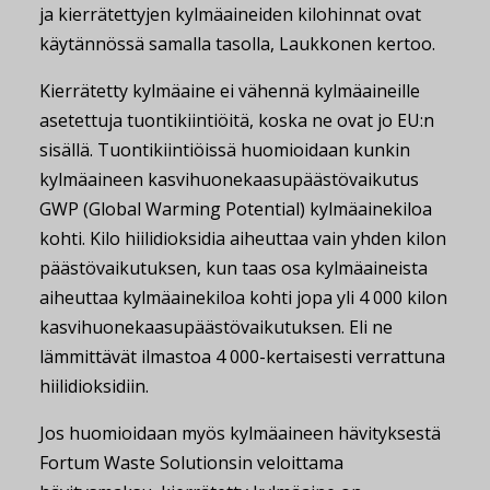
ja kierrätettyjen kylmäaineiden kilohinnat ovat
käytännössä samalla tasolla, Laukkonen kertoo.
Kierrätetty kylmäaine ei vähennä kylmäaineille
asetettuja tuontikiintiöitä, koska ne ovat jo EU:n
sisällä. Tuontikiintiöissä huomioidaan kunkin
kylmäaineen kasvihuonekaasupäästövaikutus
GWP (Global Warming Potential) kylmäainekiloa
kohti. Kilo hiilidioksidia aiheuttaa vain yhden kilon
päästövaikutuksen, kun taas osa kylmäaineista
aiheuttaa kylmäainekiloa kohti jopa yli 4 000 kilon
kasvihuonekaasupäästövaikutuksen. Eli ne
lämmittävät ilmastoa 4 000-kertaisesti verrattuna
hiilidioksidiin.
Jos huomioidaan myös kylmäaineen hävityksestä
Fortum Waste Solutionsin veloittama