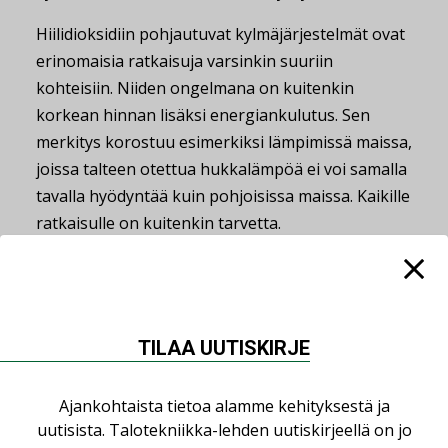
Hiilidioksidiin pohjautuvat kylmäjärjestelmät ovat
erinomaisia ratkaisuja varsinkin suuriin
kohteisiin. Niiden ongelmana on kuitenkin
korkean hinnan lisäksi energiankulutus. Sen
merkitys korostuu esimerkiksi lämpimissä maissa,
joissa talteen otettua hukkalämpöä ei voi samalla
tavalla hyödyntää kuin pohjoisissa maissa. Kaikille
ratkaisulle on kuitenkin tarvetta.
Eco Scandic on laajentanut toimintaansa Ruotsiin
vuonna 2020. Tänä vuonna suunnitelmissa on
tislauskolonnin käyttöönotto Helsingin
TILAA UUTISKIRJE
tuotantolaitoksessa. Tislauskolonni mahdollistaa
kaasukomponenttien erottelun, jonka myötä
kierrätysaste kasvaa 90 prosentin tasolle.
Ajankohtaista tietoa alamme kehityksestä ja
uutisista. Talotekniikka-lehden uutiskirjeellä on jo
Ruotsissa yritys on soveltanut käytännön