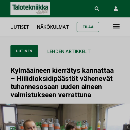
UUTISET
NÄKÖKULMAT
TILAA
LEHDEN ARTIKKELIT
UUTINEN
Kylmäaineen kierrätys kannattaa
– Hiilidioksidipäästöt vähenevät
tuhannesosaan uuden aineen
valmistukseen verrattuna