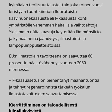
kylmäalan teollisuutta asteittain joka toinen vuosi
kiristyvin tuontikiintiöin fluoratuista
kasvihuonekaasuista eli F-kaasuista kohti
ympäristölle vähemmän haitallisia vaihtoehtoja.
Yleisimmin näitä kaasuja käytetään lämmönsiirto-
ja kylmäaineina jäähdytys-, ilmastointi- ja
lämpöpumppulaitteistoissa.
EU:n ilmastolain tavoitteena on saavuttaa 60
prosentin päästövähennys vuoteen 2030
mennessä.
– F-kaasuasetus on pienentänyt maahantuontia
ja tehnyt regeneroinnista tärkeän työkalun
ilmastotavoitteiden saavuttamisessa.
Kierrättäminen on taloudellisesti
kilpailukykyistä