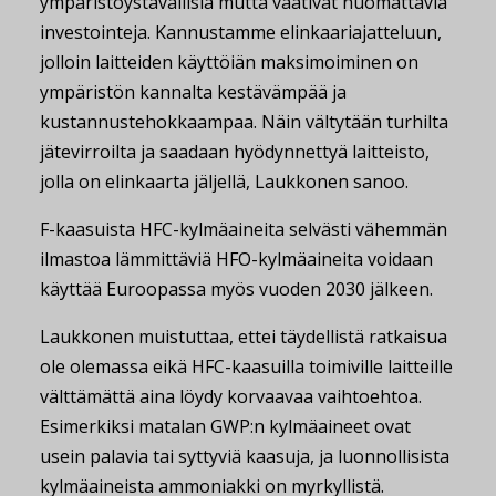
ympäristöystävällisiä mutta vaativat huomattavia
investointeja. Kannustamme elinkaariajatteluun,
jolloin laitteiden käyttöiän maksimoiminen on
ympäristön kannalta kestävämpää ja
kustannustehokkaampaa. Näin vältytään turhilta
jätevirroilta ja saadaan hyödynnettyä laitteisto,
jolla on elinkaarta jäljellä, Laukkonen sanoo.
F-kaasuista HFC-kylmäaineita selvästi vähemmän
ilmastoa lämmittäviä HFO-kylmäaineita voidaan
käyttää Euroopassa myös vuoden 2030 jälkeen.
Laukkonen muistuttaa, ettei täydellistä ratkaisua
ole olemassa eikä HFC-kaasuilla toimiville laitteille
välttämättä aina löydy korvaavaa vaihtoehtoa.
Esimerkiksi matalan GWP:n kylmäaineet ovat
usein palavia tai syttyviä kaasuja, ja luonnollisista
kylmäaineista ammoniakki on myrkyllistä.