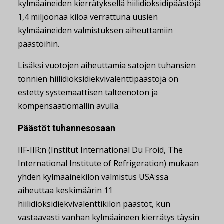
kylmäaineiden kierrätyksellä hiilidioksidipäästöjä
1,4 miljoonaa kiloa verrattuna uusien
kylmäaineiden valmistuksen aiheuttamiin
päästöihin.
Lisäksi vuotojen aiheuttamia satojen tuhansien
tonnien hiilidioksidiekvivalenttipäästöjä on
estetty systemaattisen talteenoton ja
kompensaatiomallin avulla.
Päästöt tuhannesosaan
IIF-IIR:n (Institut International Du Froid, The
International Institute of Refrigeration) mukaan
yhden kylmäainekilon valmistus USA:ssa
aiheuttaa keskimäärin 11
hiilidioksidiekvivalenttikilon päästöt, kun
vastaavasti vanhan kylmäaineen kierrätys täysin