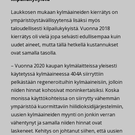
Laukkosen mukaan kylmäaineiden kierrätys on
ympäristöystävällisyytensä lisäksi myös
taloudellisesti kilpailukykyistä. Vuonna 2018
kierrätys oli vielä jopa selvästi edullisempaa kuin
uudet aineet, mutta tällä hetkellä kustannukset
ovat samalla tasolla.
– Vuonna 2020 kaupan kylmälaitteissa yleisesti
käytetyssä kylmäaineessa 404A siirryttiin
pelkästään regeneroituihin kylmäaineisiin, jolloin
niiden hinnat kohosivat moninkertaisiksi. Koska
monissa käyttökohteissa on siirrytty vähemmän
ympäristöä kuormittaviin hiilidioksidijärjestelmiin,
uusien kylmäaineiden myynti on jonkin verran
vähentynyt ja samalla niiden hinnat ovat
laskeneet. Kehitys on johtanut siihen, että uusien