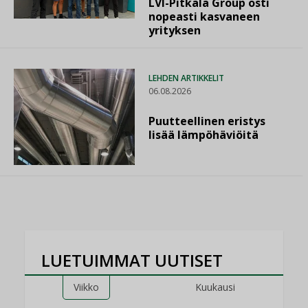
LVI-Pitkälä Group osti
nopeasti kasvaneen
yrityksen
LEHDEN ARTIKKELIT
06.08.2026
Puutteellinen eristys
lisää lämpöhäviöitä
LUETUIMMAT UUTISET
Viikko
Kuukausi