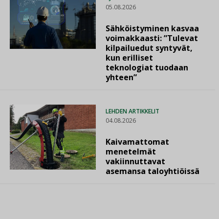
05.08.2026
Sähköistyminen kasvaa
voimakkaasti: ”Tulevat
kilpailuedut syntyvät,
kun erilliset
teknologiat tuodaan
yhteen”
LEHDEN ARTIKKELIT
04.08.2026
Kaivamattomat
menetelmät
vakiinnuttavat
asemansa taloyhtiöissä