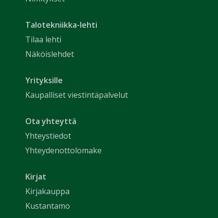
Talotekniikka-lehti
Tilaa lehti
Näköislehdet
Yrityksille
Kaupalliset viestintäpalvelut
Ota yhteyttä
Yhteystiedot
Yhteydenottolomake
Kirjat
Kirjakauppa
Kustantamo