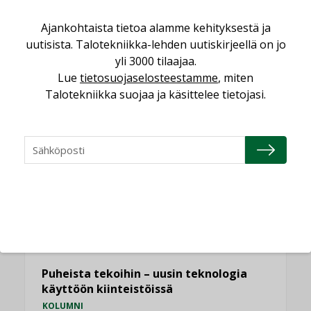
vakiinnuttavat asemansa taloyhtiöissä
Ajankohtaista tietoa alamme kehityksestä ja
,
LEHDEN ARTIKKELIT
TILAAJILLE
uutisista. Talotekniikka-lehden uutiskirjeellä on jo
Valaistusasiantuntija: ”Talotekniikan
yli 3000 tilaajaa.
pitäisi helpottaa arkea, ei monimutkaistaa
Lue
tietosuojaselosteestamme
, miten
sitä”
Talotekniikka suojaa ja käsittelee tietojasi.
,
LEHDEN ARTIKKELIT
TILAAJILLE
KATSO KAIKKI
NÄKÖKULMIA
Puheista tekoihin – uusin teknologia
käyttöön kiinteistöissä
KOLUMNI