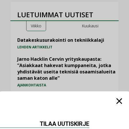
LUETUIMMAT UUTISET
Viikko
Kuukausi
Datakeskusurakointi on tekniikkalaji
LEHDEN ARTIKKELIT
Jarno Hacklin Cervin yrityskaupasta:
”Asiakkaat hakevat kumppaneita, jotka
yhdistävät useita teknisiä osaamisalueita
saman katon alle”
AJANKOHTAISTA
Sähköistyminen kasvaa voimakkaasti:
”Tulevat kilpailuedut syntyvät, kun
erilliset teknologiat tuodaan yhteen”
,
AJANKOHTAISTA
TILAAJILLE
TILAA UUTISKIRJE
Kaivamattomat menetelmät