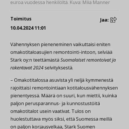
euroa vuodessa henkilöltä. Kuva: Miia Manner
Toimitus
Jaa:
10.04.2024 11:01
Vähennyksen pieneneminen vaikuttaisi eniten
omakotitaloasujien remontointi-intoon, selviää
Stark oy:n teettämästä
Suomalaiset remontoivat ja
rakentavat 2024
selvityksestä.
– Omakotitalossa asuvista yli neljä kymmenestä
rajoittaisi remontointiaan kotitalousvähennyksen
pienentyessä. Määrä on suuri, kun miettii, kuinka
paljon perusparannus- ja kunnostustöitä
omakotitalot usein vaativat. Tulos on
huolestuttava myös siksi, että Suomessa meillä
on paljon korjausvelkaa, Stark Suomen