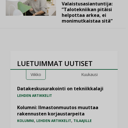
Valaistusasiantuntija:
”Talotekniikan pitäisi
helpottaa arkea, ei
monimutkaistaa sitä”
LUETUIMMAT UUTISET
Viikko
Kuukausi
Datakeskusurakointi on tekniikkalaji
LEHDEN ARTIKKELIT
Kolumni: Ilmastonmuutos muuttaa
rakennusten korjaustarpeita
,
,
KOLUMNI
LEHDEN ARTIKKELIT
TILAAJILLE