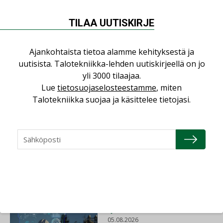
TILAA UUTISKIRJE
Ajankohtaista tietoa alamme kehityksestä ja
uutisista. Talotekniikka-lehden uutiskirjeellä on jo
Jaa:
yli 3000 tilaajaa.
Lue
tietosuojaselosteestamme
, miten
Talotekniikka suojaa ja käsittelee tietojasi.
KOTITALOUSVÄHENNYS
RAKENTAMINEN
Lue lisää
Katso kaikki
AJANKOHTAISTA
05.08.2026