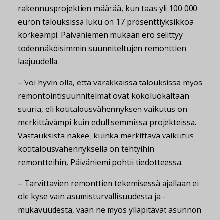
rakennusprojektien määrää, kun taas yli 100 000
euron talouksissa luku on 17 prosenttiyksikköä
korkeampi. Päiväniemen mukaan ero selittyy
todennäköisimmin suunniteltujen remonttien
laajuudella.
– Voi hyvin olla, että varakkaissa talouksissa myös
remontointisuunnitelmat ovat kokoluokaltaan
suuria, eli kotitalousvähennyksen vaikutus on
merkittävämpi kuin edullisemmissa projekteissa.
Vastauksista näkee, kuinka merkittävä vaikutus
kotitalousvähennyksellä on tehtyihin
remontteihin, Päiväniemi pohtii tiedotteessa.
– Tarvittavien remonttien tekemisessä ajallaan ei
ole kyse vain asumisturvallisuudesta ja -
mukavuudesta, vaan ne myös ylläpitävät asunnon