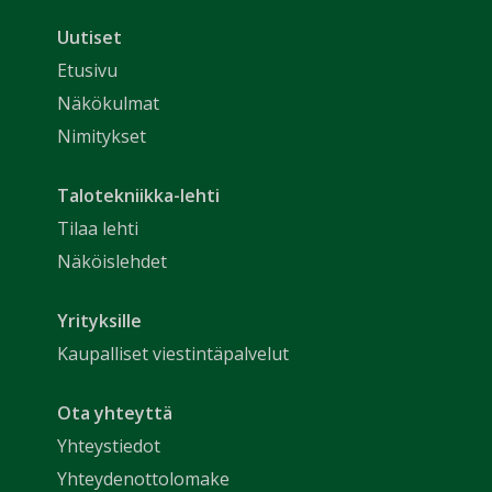
Uutiset
Etusivu
Näkökulmat
Nimitykset
Talotekniikka-lehti
Tilaa lehti
Näköislehdet
Yrityksille
Kaupalliset viestintäpalvelut
Ota yhteyttä
Yhteystiedot
Yhteydenottolomake