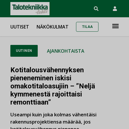
UUTISET
NÄKÖKULMAT
TILAA
AJANKOHTAISTA
UUTINEN
Kotitalousvähennyksen
pieneneminen iskisi
omakotitaloasujiin – ”Neljä
kymmenestä rajoittaisi
remonttiaan”
Useampi kuin joka kolmas vähentäisi
rakennusprojektiensa määrää, jos
kotitalousvähennys pienenee.