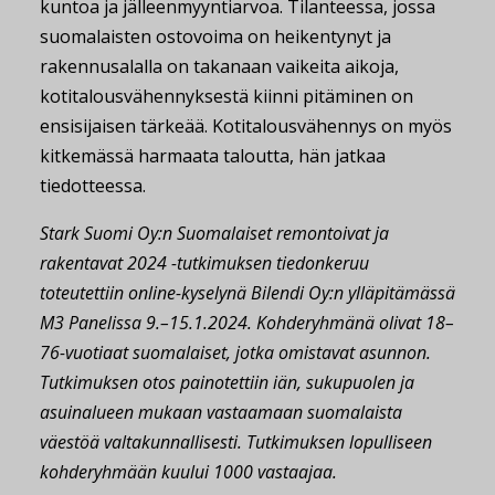
kuntoa ja jälleenmyyntiarvoa. Tilanteessa, jossa
suomalaisten ostovoima on heikentynyt ja
rakennusalalla on takanaan vaikeita aikoja,
kotitalousvähennyksestä kiinni pitäminen on
ensisijaisen tärkeää. Kotitalousvähennys on myös
kitkemässä harmaata taloutta, hän jatkaa
tiedotteessa.
Stark Suomi Oy:n Suomalaiset remontoivat ja
rakentavat 2024 -tutkimuksen tiedonkeruu
toteutettiin online-kyselynä Bilendi Oy:n ylläpitämässä
M3 Panelissa 9.–15.1.2024. Kohderyhmänä olivat 18–
76-vuotiaat suomalaiset, jotka omistavat asunnon.
Tutkimuksen otos painotettiin iän, sukupuolen ja
asuinalueen mukaan vastaamaan suomalaista
väestöä valtakunnallisesti. Tutkimuksen lopulliseen
kohderyhmään kuului 1000 vastaajaa.