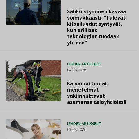
Sähköistyminen kasvaa
voimakkaasti: ”Tulevat
kilpailuedut syntyvät,
kun erilliset
teknologiat tuodaan
yhteen”
LEHDEN ARTIKKELIT
04.08.2026
Kaivamattomat
menetelmät
vakiinnuttavat
asemansa taloyhtiöissä
LEHDEN ARTIKKELIT
03.08.2026