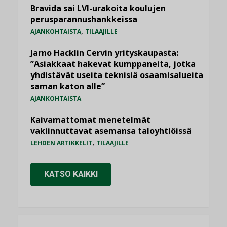
Bravida sai LVI-urakoita koulujen
perusparannushankkeissa
,
AJANKOHTAISTA
TILAAJILLE
Jarno Hacklin Cervin yrityskaupasta:
”Asiakkaat hakevat kumppaneita, jotka
yhdistävät useita teknisiä osaamisalueita
saman katon alle”
AJANKOHTAISTA
Kaivamattomat menetelmät
vakiinnuttavat asemansa taloyhtiöissä
,
LEHDEN ARTIKKELIT
TILAAJILLE
KATSO KAIKKI