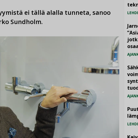
tekn
mistä ei tällä alalla tunneta, sanoo
LEHD
arko Sundholm.
Jarn
”As
jotk
osaa
AJAN
Säh
voim
synt
tuo
AJAN
Puut
läm
LEHD
Kai