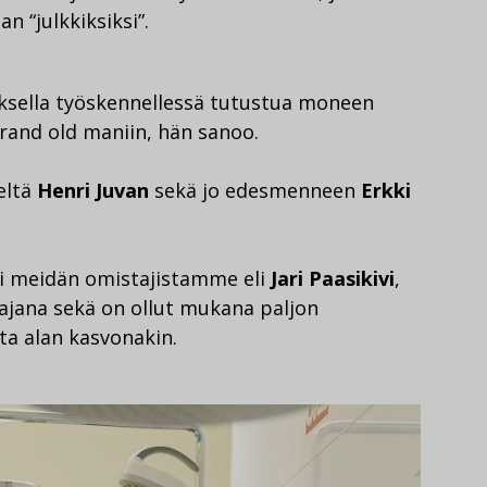
n “julkkiksiksi”.
aksella työskennellessä tutustua moneen
rand old maniin, hän sanoo.
eltä
Henri Juvan
sekä jo edesmenneen
Erkki
si meidän omistajistamme eli
Jari Paasikivi
,
ajana sekä on ollut mukana paljon
tta alan kasvonakin.