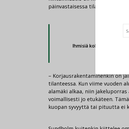
päinvastaisessa tilanteessa.
Ihmisiä kohdellaan alalla 
– Korjausrakentaminenkin on jäis
tilanteessa. Kun viime vuoden a
alamäki alkaa, niin jakeluporras
voimallisesti jo etukäteen. Täm
kuopan syvyyttä tai pituutta ei 
Sundholm kuitenkin kiittelee omi