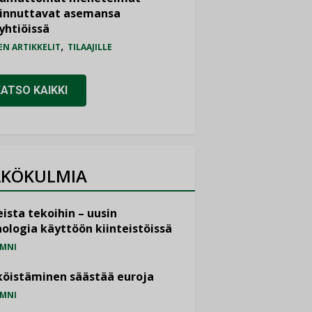
iinnuttavat asemansa
yhtiöissä
,
EN ARTIKKELIT
TILAAJILLE
KATSO KAIKKI
KÖKULMIA
ista tekoihin – uusin
ologia käyttöön kiinteistöissä
MNI
öistäminen säästää euroja
MNI