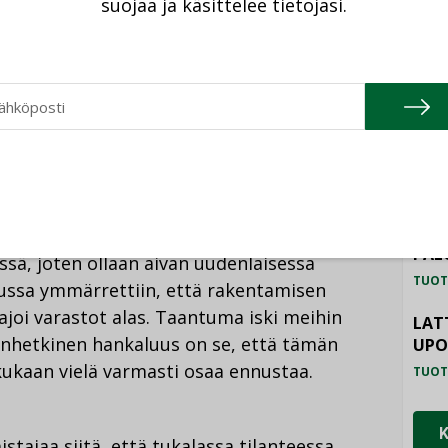
suojaa ja käsittelee tietojasi.
TU
HAL
TUOT
tasapuolisesti.
ILM
SYS
TUOT
PAL
sä, joten ollaan aivan uudenlaisessa
TUOT
lussa ymmärrettiin, että rakentamisen
 ajoi varastot alas. Taantuma iski meihin
LAT
änhetkinen hankaluus on se, että tämän
UP
kukaan vielä varmasti osaa ennustaa.
TUOT
stajaa siitä, että tukalassa tilanteessa