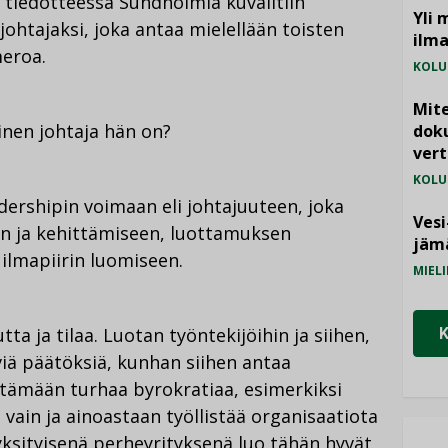
n tiedotteessa Sundholmia kuvailtiin
Yli 
johtajaksi, joka antaa mielellään toisten
ilm
meroa.
KOLU
Mite
inen johtaja hän on?
doku
vert
KOLU
ershipin voimaan eli johtajuuteen, joka
Vesi
en ja kehittämiseen, luottamuksen
jämä
ilmapiirin luomiseen.
MIELI
ta ja tilaa. Luotan työntekijöihin ja siihen,
viä päätöksiä, kunhan siihen antaa
tämään turhaa byrokratiaa, esimerkiksi
 vain ja ainoastaan työllistää organisaatiota
yksityisenä perheyrityksenä luo tähän hyvät