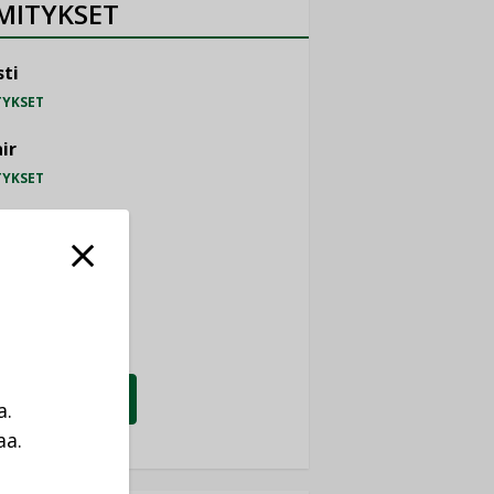
MITYKSET
ti
TYKSET
ir
TYKSET
nlund Oy
TYKSET
eider Electric
TYKSET
KATSO KAIKKI
a.
aa.
a