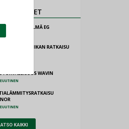
OTEUUTISET
LINTAJÄRJESTELMÄ EG
EUUTINEN
ASTOINTITEKNIIKAN RATKAISU
TEMAIR
EUUTINEN
OTURVALLISUUS WAVIN
EUUTINEN
TIALÄMMITYSRATKAISU
ONOR
EUUTINEN
KATSO KAIKKI