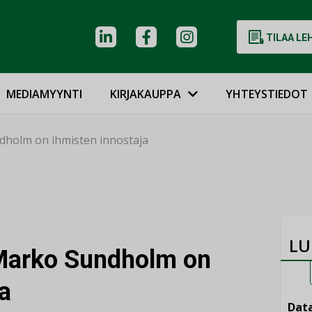
TILAA LE
MEDIAMYYNTI
KIRJAKAUPPA
YHTEYSTIEDOT
ndholm on ihmisten innostaja
LU
u Marko Sundholm on
a
Data