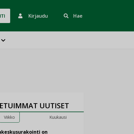
Kirjaudu
Hae
HTI
ETUIMMAT UUTISET
Viikko
Kuukausi
keskusurakointi on