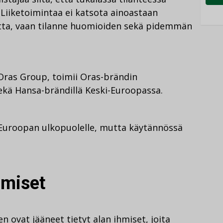
 Liiketoimintaa ei katsota ainoastaan
utta, vaan tilanne huomioiden sekä pidemmän
Oras Group, toimii Oras-brändin
sekä Hansa-brändillä Keski-Euroopassa.
 Euroopan ulkopuolelle, mutta käytännössä
hmiset
 ovat jääneet tietyt alan ihmiset, joita