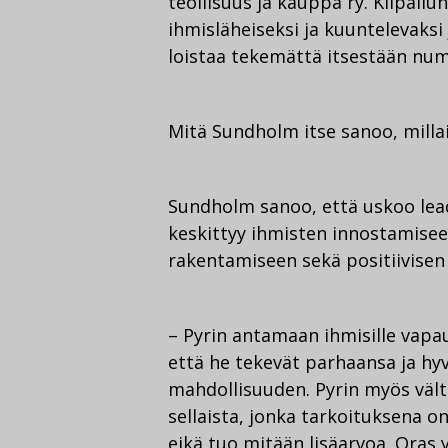
teollisuus ja kauppa ry. Kilpailu
ihmisläheiseksi ja kuuntelevaksi 
loistaa tekemättä itsestään nu
Mitä Sundholm itse sanoo, milla
Sundholm sanoo, että uskoo lead
keskittyy ihmisten innostamise
rakentamiseen sekä positiivisen 
– Pyrin antamaan ihmisille vapaut
että he tekevät parhaansa ja hy
mahdollisuuden. Pyrin myös vält
sellaista, jonka tarkoituksena on
eikä tuo mitään lisäarvoa. Oras 