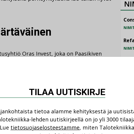
NI
Cons
NIMI
ärtäväinen
Refa
NIMI
itusyhtiö Oras Invest, joka on Paasikiven
Gra
mistajista ei ole enää mukana
ras Invest omistaa myös muun muassa
NIMI
meroiset prosenttiosuudet – lisäksi se
Schn
. Uponorin yrityskaupan myötä Oras
TILAA UUTISKIRJE
NIMI
 sveitsiläisestä Georg Fisheristä kolmen
jankohtaista tietoa alamme kehityksestä ja uutisist
lotekniikka-lehden uutiskirjeellä on jo yli 3000 tilaaj
a raaka-aineista ja tuotteista sekä
Lue
tietosuojaselosteestamme
, miten Talotekniikk
 roolissa kysynnän ohjaamisessa. Nyt ollaan