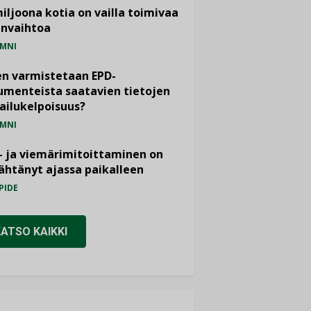
miljoona kotia on vailla toimivaa
anvaihtoa
MNI
n varmistetaan EPD-
menteista saatavien tietojen
ailukelpoisuus?
MNI
- ja viemärimitoittaminen on
htänyt ajassa paikalleen
PIDE
KATSO KAIKKI