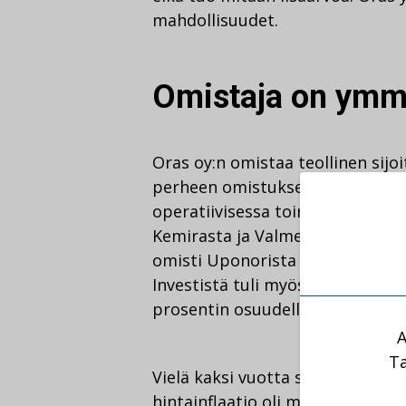
mahdollisuudet.
Omistaja on ymm
Oras oy:n omistaa teollinen sijo
perheen omistuksessa. Kukaan o
operatiivisessa toiminnassa. O
Kemirasta ja Valmetista kaksinu
omisti Uponorista neljänneksen
Investistä tuli myös osaomistaja
prosentin osuudella.
A
Ta
Vielä kaksi vuotta sitten oli pul
hintainflaatio oli merkittävässä