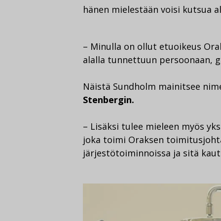
hänen mielestään voisi kutsua ala
– Minulla on ollut etuoikeus Or
alalla tunnettuun persoonaan, g
Näistä Sundholm mainitsee nim
Stenbergin.
– Lisäksi tulee mieleen myös yk
joka toimi Oraksen toimitusjoht
järjestötoiminnoissa ja sitä kau