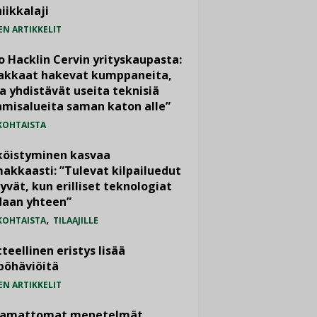
iikkalaji
EN ARTIKKELIT
o Hacklin Cervin yrityskaupasta:
iakkaat hakevat kumppaneita,
a yhdistävät useita teknisiä
misalueita saman katon alle”
KOHTAISTA
köistyminen kasvaa
akkaasti: ”Tulevat kilpailuedut
yvät, kun erilliset teknologiat
daan yhteen”
,
KOHTAISTA
TILAAJILLE
teellinen eristys lisää
pöhäviöitä
EN ARTIKKELIT
vamattomat menetelmät