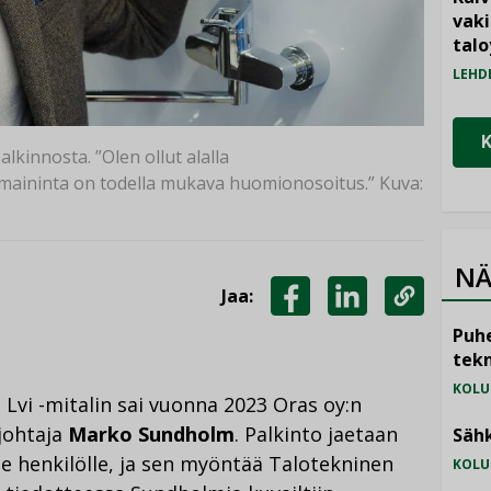
vak
talo
LEHD
lkinnosta. ”Olen ollut alalla
maininta on todella mukava huomionosoitus.” Kuva:
NÄ
Jaa:
JAA
JAA
KOPIOI
Puhe
FACEBOOKISSA
LINKEDINISSÄ
LINKKI
tekn
KOLU
Lvi -mitalin sai vuonna 2023 Oras oy:n
johtaja
Marko Sundholm
. Palkinto jaetaan
Sähk
le henkilölle, ja sen myöntää Talotekninen
KOLU