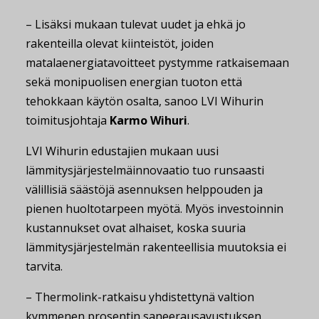
– Lisäksi mukaan tulevat uudet ja ehkä jo
rakenteilla olevat kiinteistöt, joiden
matalaenergiatavoitteet pystymme ratkaisemaan
sekä monipuolisen energian tuoton että
tehokkaan käytön osalta, sanoo LVI Wihurin
toimitusjohtaja
Karmo Wihuri
.
LVI Wihurin edustajien mukaan uusi
lämmitysjärjestelmäinnovaatio tuo runsaasti
välillisiä säästöjä asennuksen helppouden ja
pienen huoltotarpeen myötä. Myös investoinnin
kustannukset ovat alhaiset, koska suuria
lämmitysjärjestelmän rakenteellisia muutoksia ei
tarvita.
– Thermolink-ratkaisu yhdistettynä valtion
kymmenen prosentin saneerausavustuksen