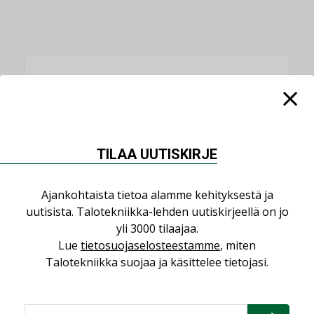
LUETUIMMAT UUTISET
Viikko
Kuukausi
Datakeskusurakointi on tekniikkalaji
TILAA UUTISKIRJE
LEHDEN ARTIKKELIT
Jarno Hacklin Cervin yrityskaupasta:
Ajankohtaista tietoa alamme kehityksestä ja
”Asiakkaat hakevat kumppaneita, jotka
uutisista. Talotekniikka-lehden uutiskirjeellä on jo
yhdistävät useita teknisiä osaamisalueita
yli 3000 tilaajaa.
saman katon alle”
Lue
tietosuojaselosteestamme
, miten
AJANKOHTAISTA
Talotekniikka suojaa ja käsittelee tietojasi.
Sähköistyminen kasvaa voimakkaasti:
”Tulevat kilpailuedut syntyvät, kun