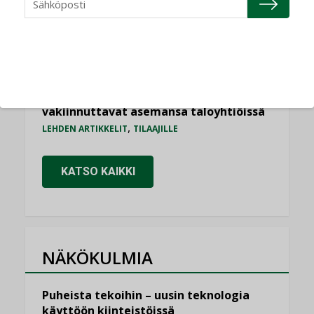
erilliset teknologiat tuodaan yhteen”
,
AJANKOHTAISTA
TILAAJILLE
Puutteellinen eristys lisää lämpöhäviöitä
LEHDEN ARTIKKELIT
Kaivamattomat menetelmät
vakiinnuttavat asemansa taloyhtiöissä
,
LEHDEN ARTIKKELIT
TILAAJILLE
KATSO KAIKKI
NÄKÖKULMIA
Puheista tekoihin – uusin teknologia
käyttöön kiinteistöissä