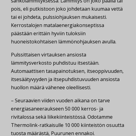
sähkölämmityksessä. Lämmitys on joko päällä tai
pois, eli putkistoon joko johdetaan kuumaa vettä
tai ei johdeta, pulssiohjauksen mukaisesti.
Kerrostalojen matalaenergiakonseptissa
päästään erittäin hyviin tuloksiin
huoneistokohtaisen lämmönohjauksen avulla.
Pulssittaisen virtauksen ansiosta
lämmitysverkosto puhdistuu itsestään.
Automaattisen tasapainotuksen, itseoppivuuden,
itsesäätyvyyden ja itsepuhdistuvuuden ansiosta
huollon määrä vähenee oleellisesti.
– Seuraavien viiden vuoden aikana on tarve
energiasaneeraukseen 50 000 kerros- ja
rivitalossa sekä liikekiinteistössä. Odotamme
Thermolink-ratkaisulle 10 000 kiinteistön osuutta
tuosta määrästä, Puurunen ennakoi.