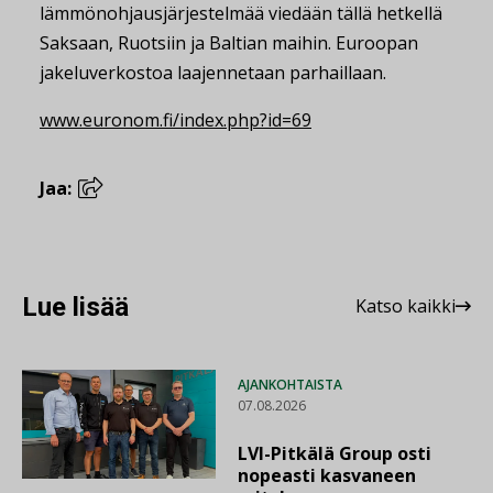
lämmönohjausjärjestelmää viedään tällä hetkellä
Saksaan, Ruotsiin ja Baltian maihin. Euroopan
jakeluverkostoa laajennetaan parhaillaan.
www.euronom.fi/index.php?id=69
Jaa:
Lue lisää
Katso kaikki
AJANKOHTAISTA
07.08.2026
LVI-Pitkälä Group osti
nopeasti kasvaneen