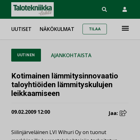
UUTISET
NÄKÖKULMAT
TILAA
AJANKOHTAISTA
UUTINEN
Kotimainen lämmitysinnovaatio
taloyhtiöiden lämmityskulujen
leikkaamiseen
09.02.2009 12:00
Jaa:
Siilinjärveläinen LVI Wihuri Oy on tuonut