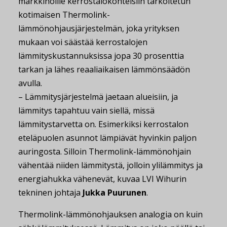
markkinoille kerrostalokohteisiin tarkoitetun
kotimaisen Thermolink-
lämmönohjausjärjestelmän, joka yrityksen
mukaan voi säästää kerrostalojen
lämmityskustannuksissa jopa 30 prosenttia
tarkan ja lähes reaaliaikaisen lämmönsäädön
avulla.
– Lämmitysjärjestelmä jaetaan alueisiin, ja
lämmitys tapahtuu vain siellä, missä
lämmitystarvetta on. Esimerkiksi kerrostalon
eteläpuolen asunnot lämpiävät hyvinkin paljon
auringosta. Silloin Thermolink-lämmönohjain
vähentää niiden lämmitystä, jolloin ylilämmitys ja
energiahukka vähenevät, kuvaa LVI Wihurin
tekninen johtaja
Jukka Puurunen
.
Thermolink-lämmönohjauksen analogia on kuin