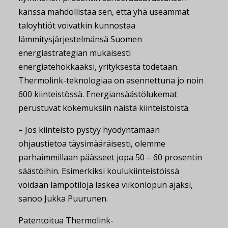
kanssa mahdollistaa sen, että yhä useammat
taloyhtiöt voivatkin kunnostaa
lämmitysjärjestelmänsä Suomen
energiastrategian mukaisesti
energiatehokkaaksi, yrityksestä todetaan.
Thermolink-teknologiaa on asennettuna jo noin
600 kiinteistössä. Energiansäästölukemat
perustuvat kokemuksiin näistä kiinteistöistä.
– Jos kiinteistö pystyy hyödyntämään
ohjaustietoa täysimääräisesti, olemme
parhaimmillaan päässeet jopa 50 – 60 prosentin
säästöihin. Esimerkiksi koulukiinteistöissä
voidaan lämpötiloja laskea viikonlopun ajaksi,
sanoo Jukka Puurunen.
Patentoitua Thermolink-