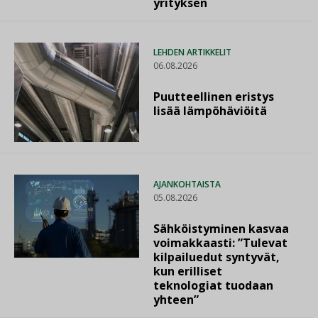
yrityksen
LEHDEN ARTIKKELIT
06.08.2026
Puutteellinen eristys
lisää lämpöhäviöitä
AJANKOHTAISTA
05.08.2026
Sähköistyminen kasvaa
voimakkaasti: ”Tulevat
kilpailuedut syntyvät,
kun erilliset
teknologiat tuodaan
yhteen”