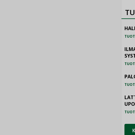
TU
HAL
TUOT
ILM
SYS
TUOT
PAL
TUOT
LAT
UP
TUOT