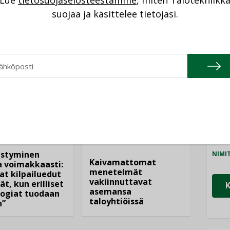
Lue
tietosuojaselosteestamme
, miten Talotekniikk
NI
Katso kaikki
suojaa ja käsittelee tietojasi.
Cons
NIMI
Refa
NIMI
Gra
ANKOHTAISTA
NIMI
LEHDEN ARTIKKELIT
08.2026
04.08.2026
Schn
istyminen
NIMI
Kaivamattomat
 voimakkaasti:
menetelmät
at kilpailuedut
vakiinnuttavat
ät, kun erilliset
asemansa
ogiat tuodaan
taloyhtiöissä
n”