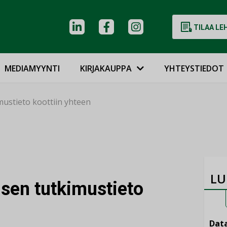
TILAA LE
MEDIAMYYNTI
KIRJAKAUPPA
YHTEYSTIEDOT
ustieto koottiin yhteen
LU
sen tutkimustieto
Data