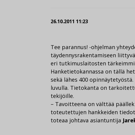
26.10.2011 11:23
Tee parannus! -ohjelman yhteyde
täydennysrakentamiseen liittyvä
eri tutkimuslaitosten tärkeimmis
Hanketietokannassa on tällä het
sekä lähes 400 opinnäytetyöstä.
luvulla. Tietokanta on tarkoitett
tekijöille.
– Tavoitteena on välttää päällek
toteutettujen hankkeiden tiedot 
toteaa johtava asiantuntija
Jare