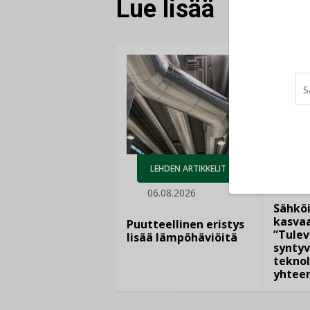
Lue lisää
AJ
LEHDEN ARTIKKELIT
05.
06.08.2026
Sähkö
kasvaa
Puutteellinen eristys
”Tulev
lisää lämpöhäviöitä
syntyv
teknol
yhtee