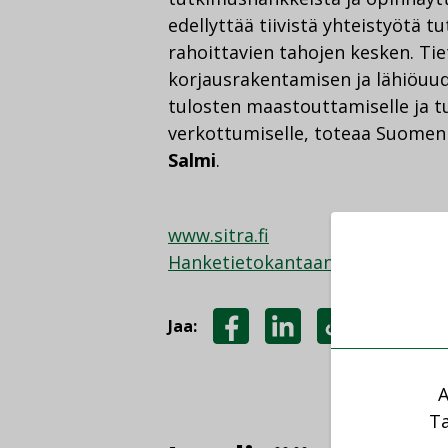
edellyttää tiivistä yhteistyötä t
rahoittavien tahojen kesken. Ti
korjausrakentamisen ja lähiöuud
tulosten maastouttamiselle ja 
verkottumiselle, toteaa Suomen
Salmi
.
www.sitra.fi
Hanketietokantaan
Jaa:
JAA
JAA
KOPIOI
FACEBOOKISSA
LINKEDINISSÄ
LINKKI
A
Ta