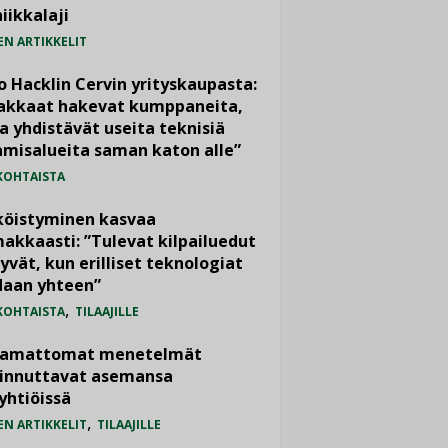
iikkalaji
EN ARTIKKELIT
o Hacklin Cervin yrityskaupasta:
iakkaat hakevat kumppaneita,
a yhdistävät useita teknisiä
misalueita saman katon alle”
KOHTAISTA
köistyminen kasvaa
akkaasti: ”Tulevat kilpailuedut
yvät, kun erilliset teknologiat
daan yhteen”
,
KOHTAISTA
TILAAJILLE
vamattomat menetelmät
iinnuttavat asemansa
yhtiöissä
,
EN ARTIKKELIT
TILAAJILLE