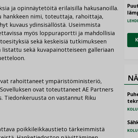
Puut
ia ja opinnäytetöitä erilaisilla hakusanoilla.
läm
 hankkeen nimi, toteuttaja, rahoittaja,
LEHD
yhyt kuvaus ydinsisällöstä. Useimmista
ettavissa myös loppuraportti ja mahdollisia
etoesityksiä sekä keskeisiä tutkimukseen
n listattu sekä kuvapainotteiseen galleriaan
uetteloon.
NÄ
at rahoittaneet ympäristöministeriö,
 Sovelluksen ovat toteuttaneet AE Partners
Puhe
. Tiedonkeruusta on vastannut Riku
tekn
KOLU
Sähk
attava poikkileikkaustieto tärkeimmistä
KOLU
teistä. Hanketiedoston päivittäminen