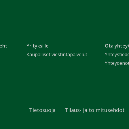
ehti
Yrityksille
Ota yhtey
Kaupalliset viestintäpalvelut
Yhteystied
Yhteydeno
Tietosuoja
Tilaus- ja toimitusehdot