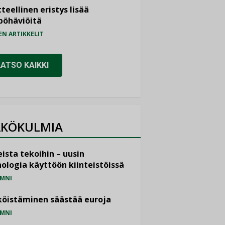
teellinen eristys lisää
pöhäviöitä
EN ARTIKKELIT
KATSO KAIKKI
KÖKULMIA
ista tekoihin – uusin
ologia käyttöön kiinteistöissä
MNI
öistäminen säästää euroja
MNI