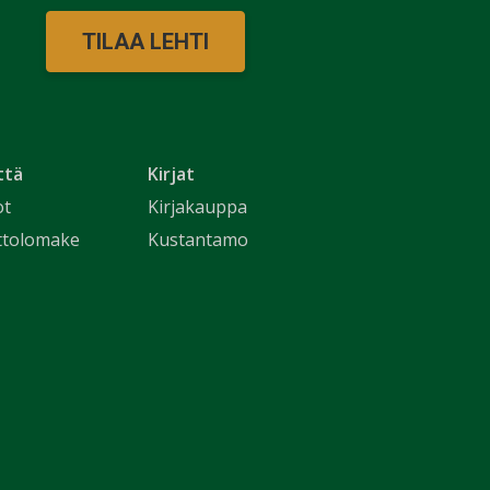
TILAA LEHTI
ttä
Kirjat
ot
Kirjakauppa
ttolomake
Kustantamo