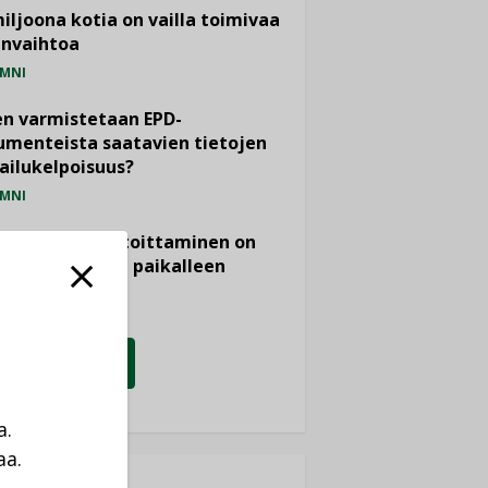
miljoona kotia on vailla toimivaa
anvaihtoa
MNI
n varmistetaan EPD-
menteista saatavien tietojen
ailukelpoisuus?
MNI
- ja viemärimitoittaminen on
htänyt ajassa paikalleen
PIDE
KATSO KAIKKI
a.
aa.