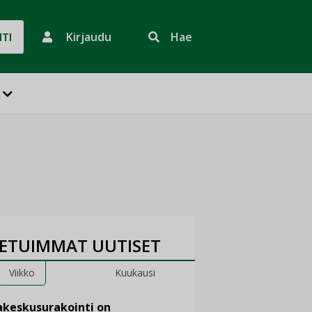
Kirjaudu
Hae
HTI
ETUIMMAT UUTISET
Viikko
Kuukausi
keskusurakointi on