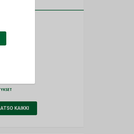
a
MITYKSET
ti
TYKSET
ir
TYKSET
nlund Oy
TYKSET
eider Electric
TYKSET
KATSO KAIKKI