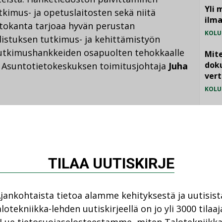
Yli 
utkimus- ja opetuslaitosten sekä niitä
ilm
etokanta tarjoaa hyvän perustan
KOLU
istuksen tutkimus- ja kehittämistyön
tutkimushankkeiden osapuolten tehokkaalle
Mite
doku
 Asuntotietokeskuksen toimitusjohtaja
Juha
vert
KOLU
Vesi
jämä
MIELI
TILAA UUTISKIRJE
jankohtaista tietoa alamme kehityksestä ja uutisist
lotekniikka-lehden uutiskirjeellä on jo yli 3000 tilaaj