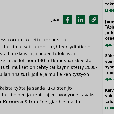
tekn
LEHD
Jaa:
Jarn
JAA
JAA
KOPIOI
”As
jotk
FACEBOOKISSA
LINKEDINISSÄ
LINKKI
osaa
ssä on kartoitettu korjaus- ja
AJAN
t tutkimukset ja koottu yhteen ydintiedot
tä hankkeista ja niiden tuloksista.
Säh
kellä tiedot noin 130 tutkimushankkeesta
voim
 Tutkimukset on tehty tai käynnistetty 2000-
synt
tuo
u lähinnä tutkijoille ja muille kehitystyön
AJAN
käistä työtä ja saada lukuisten jo
Kai
tutkijoiden ja kehittäjien hyödynnettäväksi,
vak
k Kurnitski
Sitran Energiaohjelmasta.
talo
LEHD