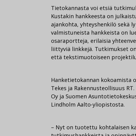
Tietokannasta voi etsiä tutkimuks
Kustakin hankkeesta on julkaistu
ajankohta, yhteyshenkilö sekä l
valmistuneista hankkeista on lu
osaraportteja, erilaisia yhteenv
liittyviä linkkejä. Tutkimukset o
että tekstimuotoiseen projektil
Hanketietokannan kokoamista ov
Tekes ja Rakennusteollisuus RT.
Oy ja Suomen Asuntotietokeskus
Lindholm Aalto-yliopistosta.
– Nyt on tuotettu kohtalaisen k
tutkimushankkeista ja opinnäyt