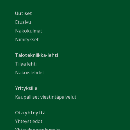
Uutiset
Etusivu
Näkökulmat
Nimitykset
Talotekniikka-lehti
Tilaa lehti
Näköislehdet
Yrityksille
Kaupalliset viestintäpalvelut
Ota yhteyttä
Yhteystiedot