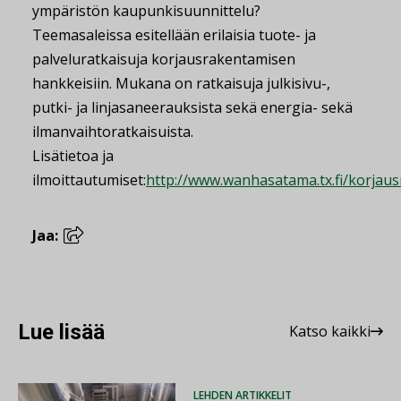
ympäristön kaupunkisuunnittelu?
Teemasaleissa esitellään erilaisia tuote- ja
palveluratkaisuja korjausrakentamisen
hankkeisiin. Mukana on ratkaisuja julkisivu-,
putki- ja linjasaneerauksista sekä energia- sekä
ilmanvaihtoratkaisuista.
Lisätietoa ja
ilmoittautumiset:
http://www.wanhasatama.tx.fi/korjau
Jaa:
Lue lisää
Katso kaikki
LEHDEN ARTIKKELIT