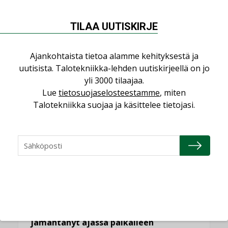
NÄKÖKULMIA
TILAA UUTISKIRJE
Puheista tekoihin – uusin teknologia
käyttöön kiinteistöissä
Ajankohtaista tietoa alamme kehityksestä ja
uutisista. Talotekniikka-lehden uutiskirjeellä on jo
KOLUMNI
yli 3000 tilaajaa.
Sähköistäminen säästää euroja
Lue
tietosuojaselosteestamme
, miten
KOLUMNI
Talotekniikka suojaa ja käsittelee tietojasi.
Yli miljoona kotia on vailla toimivaa
ilmanvaihtoa
KOLUMNI
Miten varmistetaan EPD-dokumenteista
saatavien tietojen vertailukelpoisuus?
KOLUMNI
Vesi- ja viemärimitoittaminen on
jämähtänyt ajassa paikalleen