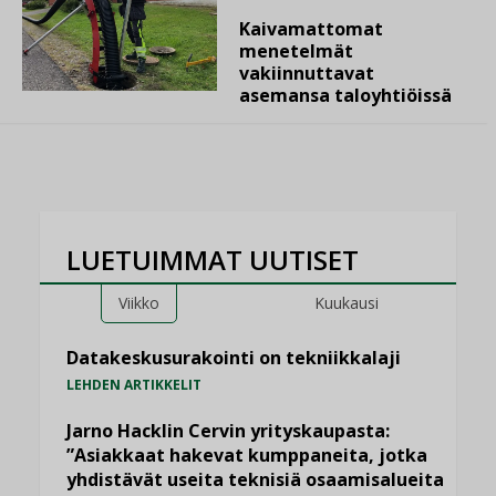
Kaivamattomat
menetelmät
vakiinnuttavat
asemansa taloyhtiöissä
LUETUIMMAT UUTISET
Viikko
Kuukausi
Datakeskusurakointi on tekniikkalaji
LEHDEN ARTIKKELIT
Jarno Hacklin Cervin yrityskaupasta:
”Asiakkaat hakevat kumppaneita, jotka
yhdistävät useita teknisiä osaamisalueita