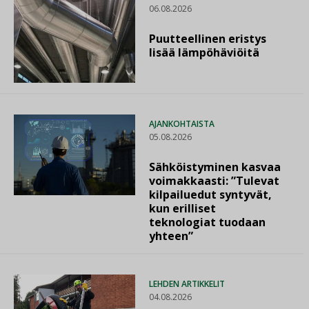
06.08.2026
Puutteellinen eristys
lisää lämpöhäviöitä
AJANKOHTAISTA
05.08.2026
Sähköistyminen kasvaa
voimakkaasti: ”Tulevat
kilpailuedut syntyvät,
kun erilliset
teknologiat tuodaan
yhteen”
LEHDEN ARTIKKELIT
04.08.2026