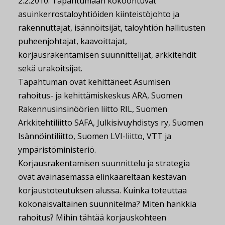
2.2.2010. Tapahtumaan kokoontuvat
asuinkerrostaloyhtiöiden kiinteistöjohto ja
rakennuttajat, isännöitsijät, taloyhtiön hallitusten
puheenjohtajat, kaavoittajat,
korjausrakentamisen suunnittelijat, arkkitehdit
sekä urakoitsijat.
Tapahtuman ovat kehittäneet Asumisen
rahoitus- ja kehittämiskeskus ARA, Suomen
Rakennusinsinöörien liitto RIL, Suomen
Arkkitehtiliitto SAFA, Julkisivuyhdistys ry, Suomen
Isännöintiliitto, Suomen LVI-liitto, VTT ja
ympäristöministeriö.
Korjausrakentamisen suunnittelu ja strategia
ovat avainasemassa elinkaareltaan kestävän
korjaustoteutuksen alussa. Kuinka toteuttaa
kokonaisvaltainen suunnitelma? Miten hankkia
rahoitus? Mihin tähtää korjauskohteen