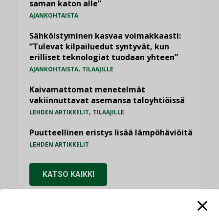
saman katon alle”
AJANKOHTAISTA
Sähköistyminen kasvaa voimakkaasti:
”Tulevat kilpailuedut syntyvät, kun
erilliset teknologiat tuodaan yhteen”
,
AJANKOHTAISTA
TILAAJILLE
Kaivamattomat menetelmät
vakiinnuttavat asemansa taloyhtiöissä
,
LEHDEN ARTIKKELIT
TILAAJILLE
Puutteellinen eristys lisää lämpöhäviöitä
LEHDEN ARTIKKELIT
KATSO KAIKKI