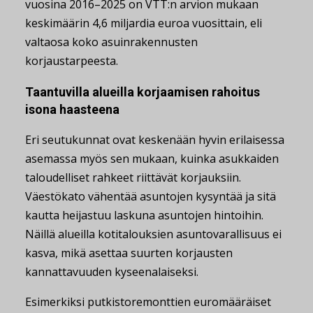
vuosina 2016–2025 on VTT:n arvion mukaan
keskimäärin 4,6 miljardia euroa vuosittain, eli
valtaosa koko asuinrakennusten
korjaustarpeesta.
Taantuvilla alueilla korjaamisen rahoitus
isona haasteena
Eri seutukunnat ovat keskenään hyvin erilaisessa
asemassa myös sen mukaan, kuinka asukkaiden
taloudelliset rahkeet riittävät korjauksiin.
Väestökato vähentää asuntojen kysyntää ja sitä
kautta heijastuu laskuna asuntojen hintoihin.
Näillä alueilla kotitalouksien asuntovarallisuus ei
kasva, mikä asettaa suurten korjausten
kannattavuuden kyseenalaiseksi.
Esimerkiksi putkistoremonttien euromääräiset