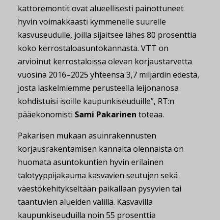
kattoremontit ovat alueellisesti painottuneet
hyvin voimakkaasti kymmenelle suurelle
kasvuseudulle, joilla sijaitsee lähes 80 prosenttia
koko kerrostaloasuntokannasta. VTT on
arvioinut kerrostaloissa olevan korjaustarvetta
vuosina 2016–2025 yhteensä 3,7 miljardin edestä,
josta laskelmiemme perusteella leijonanosa
kohdistuisi isoille kaupunkiseuduille”, RT:n
pääekonomisti
Sami Pakarinen
toteaa.
Pakarisen mukaan asuinrakennusten
korjausrakentamisen kannalta olennaista on
huomata asuntokuntien hyvin erilainen
talotyyppijakauma kasvavien seutujen sekä
väestökehitykseltään paikallaan pysyvien tai
taantuvien alueiden välillä. Kasvavilla
kaupunkiseuduilla noin 55 prosenttia