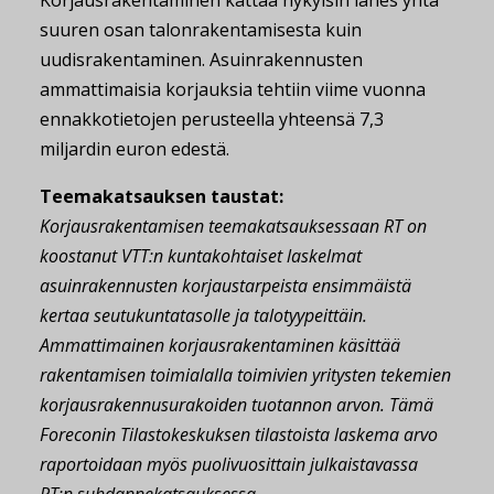
suuren osan talonrakentamisesta kuin
uudisrakentaminen. Asuinrakennusten
ammattimaisia korjauksia tehtiin viime vuonna
ennakkotietojen perusteella yhteensä 7,3
miljardin euron edestä.
Teemakatsauksen taustat:
Korjausrakentamisen teemakatsauksessaan RT on
koostanut VTT:n kuntakohtaiset laskelmat
asuinrakennusten korjaustarpeista ensimmäistä
kertaa seutukuntatasolle ja talotyypeittäin.
Ammattimainen korjausrakentaminen käsittää
rakentamisen toimialalla toimivien yritysten tekemien
korjausrakennusurakoiden tuotannon arvon. Tämä
Foreconin Tilastokeskuksen tilastoista laskema arvo
raportoidaan myös puolivuosittain julkaistavassa
RT:n suhdannekatsauksessa.