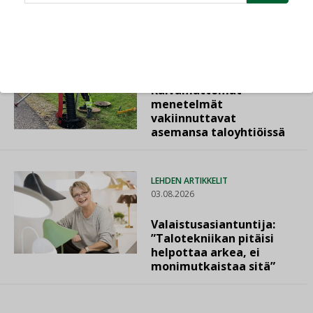
LEHDEN ARTIKKELIT
04.08.2026
Kaivamattomat
menetelmät
vakiinnuttavat
asemansa taloyhtiöissä
LEHDEN ARTIKKELIT
03.08.2026
Valaistusasiantuntija:
”Talotekniikan pitäisi
helpottaa arkea, ei
monimutkaistaa sitä”