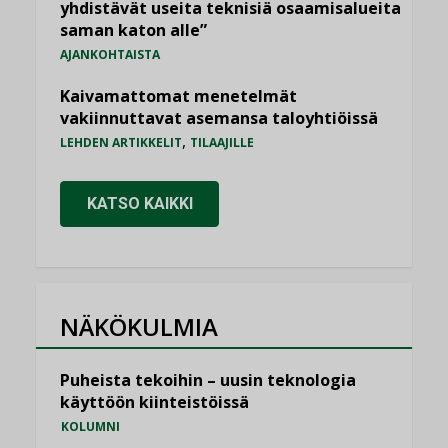
yhdistävät useita teknisiä osaamisalueita
saman katon alle”
AJANKOHTAISTA
Kaivamattomat menetelmät
vakiinnuttavat asemansa taloyhtiöissä
,
LEHDEN ARTIKKELIT
TILAAJILLE
KATSO KAIKKI
NÄKÖKULMIA
Puheista tekoihin – uusin teknologia
käyttöön kiinteistöissä
KOLUMNI