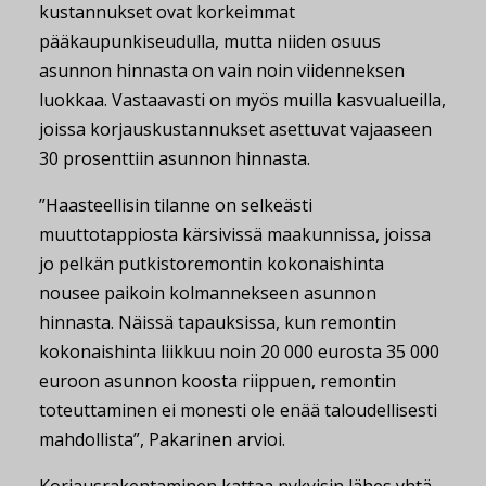
kustannukset ovat korkeimmat
pääkaupunkiseudulla, mutta niiden osuus
asunnon hinnasta on vain noin viidenneksen
luokkaa. Vastaavasti on myös muilla kasvualueilla,
joissa korjauskustannukset asettuvat vajaaseen
30 prosenttiin asunnon hinnasta.
”Haasteellisin tilanne on selkeästi
muuttotappiosta kärsivissä maakunnissa, joissa
jo pelkän putkistoremontin kokonaishinta
nousee paikoin kolmannekseen asunnon
hinnasta. Näissä tapauksissa, kun remontin
kokonaishinta liikkuu noin 20 000 eurosta 35 000
euroon asunnon koosta riippuen, remontin
toteuttaminen ei monesti ole enää taloudellisesti
mahdollista”, Pakarinen arvioi.
Korjausrakentaminen kattaa nykyisin lähes yhtä