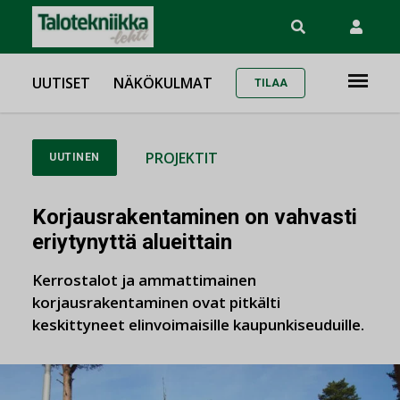
UUTISET
NÄKÖKULMAT
TILAA
PROJEKTIT
UUTINEN
Korjausrakentaminen on vahvasti
eriytynyttä alueittain
Kerrostalot ja ammattimainen
korjausrakentaminen ovat pitkälti
keskittyneet elinvoimaisille kaupunkiseuduille.