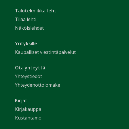
Talotekniikka-lehti
Tilaa lehti
Näköislehdet
Yrityksille
Kaupalliset viestintäpalvelut
Ota yhteyttä
Yhteystiedot
Yhteydenottolomake
Kirjat
Kirjakauppa
Kustantamo