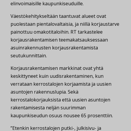
elinvoimaisille kaupunkiseuduille.
Väestökehitykseltään taantuvat alueet ovat
puolestaan pientalovaltaisia, ja niillä korjaustarve
painottuu omakotitaloihin. RT tarkastelee
korjausrakentamisen teemakatsauksessaan
asuinrakennusten korjausrakentamista
seutukunnittain.
Korjausrakentamisen markkinat ovat yhtä
keskittyneet kuin uudisrakentaminen, kun
verrataan kerrostalojen korjaamista ja uusien
asuntojen rakennuslupia. Sekä
kerrostalokorjauksista että uusien asuntojen
rakentamisesta neljän suurimman
kaupunkiseudun osuus nousee 65 prosenttiin.
”Etenkin kerrostalojen putki-, julkisivu- ja