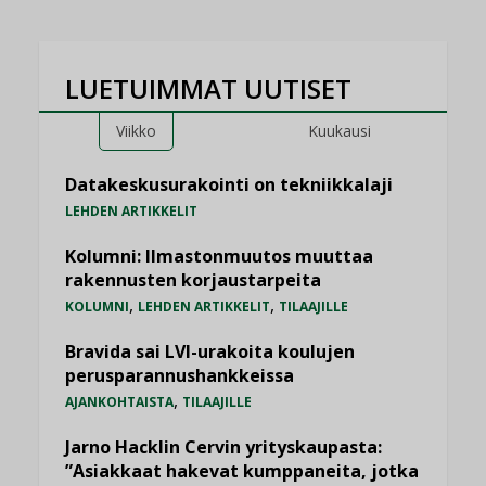
LUETUIMMAT UUTISET
Viikko
Kuukausi
Datakeskusurakointi on tekniikkalaji
LEHDEN ARTIKKELIT
Kolumni: Ilmastonmuutos muuttaa
rakennusten korjaustarpeita
,
,
KOLUMNI
LEHDEN ARTIKKELIT
TILAAJILLE
Bravida sai LVI-urakoita koulujen
perusparannushankkeissa
,
AJANKOHTAISTA
TILAAJILLE
Jarno Hacklin Cervin yrityskaupasta:
”Asiakkaat hakevat kumppaneita, jotka