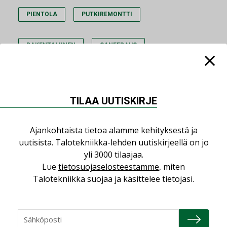
PIENTOLA
PUTKIREMONTTI
RAKENTAMINEN
SANEERAUS
TILAA UUTISKIRJE
Lue lisää
Katso kaikki
Ajankohtaista tietoa alamme kehityksestä ja
uutisista. Talotekniikka-lehden uutiskirjeellä on jo
AJANKOHTAISTA
05.08.2026
yli 3000 tilaajaa.
Lue
tietosuojaselosteestamme
, miten
Sähköistyminen kasvaa
Talotekniikka suojaa ja käsittelee tietojasi.
voimakkaasti: ”Tulevat
kilpailuedut syntyvät,
kun erilliset
teknologiat tuodaan
yhteen”