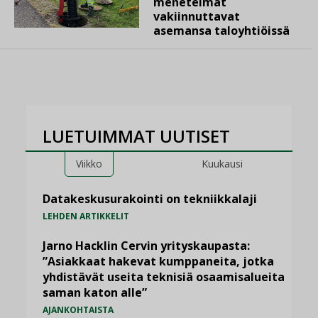
menetelmät
vakiinnuttavat
asemansa taloyhtiöissä
LUETUIMMAT UUTISET
Viikko
Kuukausi
Datakeskusurakointi on tekniikkalaji
LEHDEN ARTIKKELIT
Jarno Hacklin Cervin yrityskaupasta:
”Asiakkaat hakevat kumppaneita, jotka
yhdistävät useita teknisiä osaamisalueita
saman katon alle”
AJANKOHTAISTA