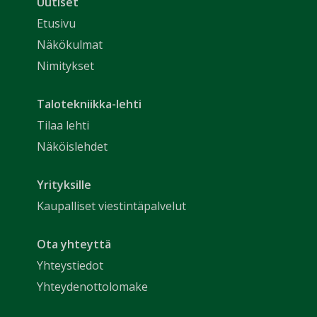
Uutiset
Etusivu
Näkökulmat
Nimitykset
Talotekniikka-lehti
Tilaa lehti
Näköislehdet
Yrityksille
Kaupalliset viestintäpalvelut
Ota yhteyttä
Yhteystiedot
Yhteydenottolomake