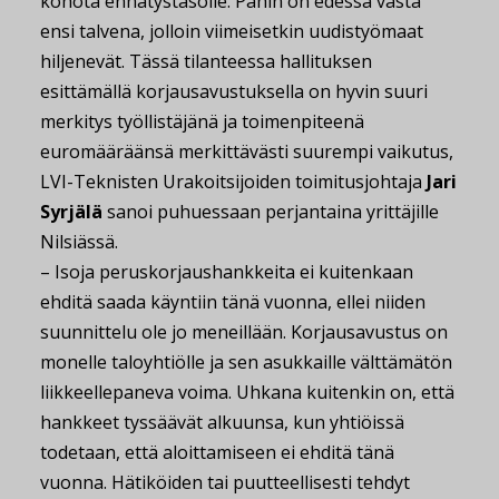
kohota ennätystasolle. Pahin on edessä vasta
ensi talvena, jolloin viimeisetkin uudistyömaat
hiljenevät. Tässä tilanteessa hallituksen
esittämällä korjausavustuksella on hyvin suuri
merkitys työllistäjänä ja toimenpiteenä
euromääräänsä merkittävästi suurempi vaikutus,
LVI-Teknisten Urakoitsijoiden toimitusjohtaja
Jari
Syrjälä
sanoi puhuessaan perjantaina yrittäjille
Nilsiässä.
– Isoja peruskorjaushankkeita ei kuitenkaan
ehditä saada käyntiin tänä vuonna, ellei niiden
suunnittelu ole jo meneillään. Korjausavustus on
monelle taloyhtiölle ja sen asukkaille välttämätön
liikkeellepaneva voima. Uhkana kuitenkin on, että
hankkeet tyssäävät alkuunsa, kun yhtiöissä
todetaan, että aloittamiseen ei ehditä tänä
vuonna. Hätiköiden tai puutteellisesti tehdyt