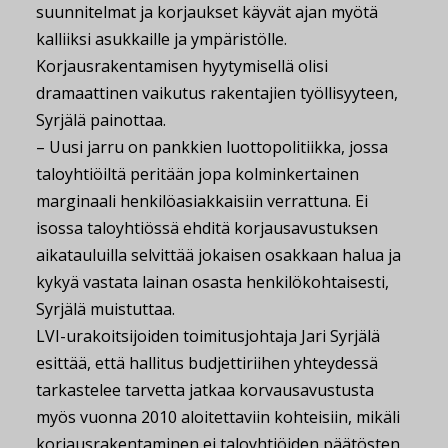
suunnitelmat ja korjaukset käyvät ajan myötä
kalliiksi asukkaille ja ympäristölle.
Korjausrakentamisen hyytymisellä olisi
dramaattinen vaikutus rakentajien työllisyyteen,
Syrjälä painottaa.
– Uusi jarru on pankkien luottopolitiikka, jossa
taloyhtiöiltä peritään jopa kolminkertainen
marginaali henkilöasiakkaisiin verrattuna. Ei
isossa taloyhtiössä ehditä korjausavustuksen
aikatauluilla selvittää jokaisen osakkaan halua ja
kykyä vastata lainan osasta henkilökohtaisesti,
Syrjälä muistuttaa.
LVI-urakoitsijoiden toimitusjohtaja Jari Syrjälä
esittää, että hallitus budjettiriihen yhteydessä
tarkastelee tarvetta jatkaa korvausavustusta
myös vuonna 2010 aloitettaviin kohteisiin, mikäli
korjausrakentaminen ei taloyhtiöiden päätösten