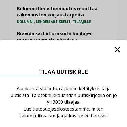
Kolumni: Ilmastonmuutos muuttaa
rakennusten korjaustarpeita
,
,
KOLUMNI
LEHDEN ARTIKKELIT
TILAAJILLE
Bravida sai LVI-urakoita koulujen
perusparannushankkeissa
,
AJANKOHTAISTA
TILAAJILLE
Kaivamattomat menetelmät
vakiinnuttavat asemansa taloyhtiöissä
,
TILAA UUTISKIRJE
LEHDEN ARTIKKELIT
TILAAJILLE
Ajankohtaista tietoa alamme kehityksestä ja
KATSO KAIKKI
uutisista. Talotekniikka-lehden uutiskirjeellä on jo
yli 3000 tilaajaa.
Lue
tietosuojaselosteestamme
, miten
Talotekniikka suojaa ja käsittelee tietojasi.
NÄKÖKULMIA