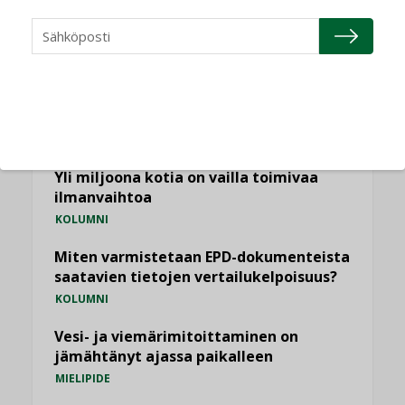
Puheista tekoihin – uusin teknologia
käyttöön kiinteistöissä
KOLUMNI
Sähköistäminen säästää euroja
KOLUMNI
Yli miljoona kotia on vailla toimivaa
ilmanvaihtoa
KOLUMNI
Miten varmistetaan EPD-dokumenteista
saatavien tietojen vertailukelpoisuus?
KOLUMNI
Vesi- ja viemärimitoittaminen on
jämähtänyt ajassa paikalleen
MIELIPIDE