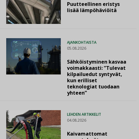
Puutteellinen eristys
lisää lämpöhäviöitä
AJANKOHTAISTA
05.08.2026
Sähköistyminen kasvaa
voimakkaasti: ”Tulevat
kilpailuedut syntyvät,
kun erilliset
teknologiat tuodaan
yhteen”
LEHDEN ARTIKKELIT
04.08.2026
Kaivamattomat