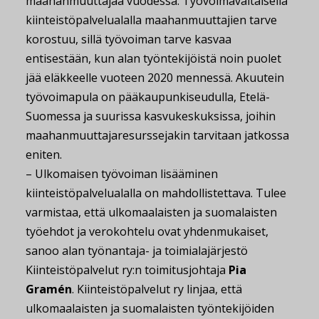
maahanmuuttajaa vuodessa. Työvoimavaltaisella
kiinteistöpalvelualalla maahanmuuttajien tarve
korostuu, sillä työvoiman tarve kasvaa
entisestään, kun alan työntekijöistä noin puolet
jää eläkkeelle vuoteen 2020 mennessä. Akuutein
työvoimapula on pääkaupunkiseudulla, Etelä-
Suomessa ja suurissa kasvukeskuksissa, joihin
maahanmuuttajaresurssejakin tarvitaan jatkossa
eniten.
– Ulkomaisen työvoiman lisääminen
kiinteistöpalvelualalla on mahdollistettava. Tulee
varmistaa, että ulkomaalaisten ja suomalaisten
työehdot ja verokohtelu ovat yhdenmukaiset,
sanoo alan työnantaja- ja toimialajärjestö
Kiinteistöpalvelut ry:n toimitusjohtaja
Pia
Gramén
. Kiinteistöpalvelut ry linjaa, että
ulkomaalaisten ja suomalaisten työntekijöiden