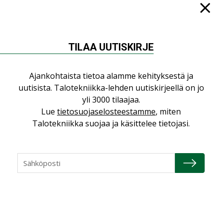
TILAA UUTISKIRJE
NÄKÖKULMIA
Ajankohtaista tietoa alamme kehityksestä ja
Puheista tekoihin – uusin teknologia
uutisista. Talotekniikka-lehden uutiskirjeellä on jo
käyttöön kiinteistöissä
yli 3000 tilaajaa.
KOLUMNI
Lue
tietosuojaselosteestamme
, miten
Talotekniikka suojaa ja käsittelee tietojasi.
Sähköistäminen säästää euroja
KOLUMNI
Yli miljoona kotia on vailla toimivaa
ilmanvaihtoa
KOLUMNI
Miten varmistetaan EPD-dokumenteista
saatavien tietojen vertailukelpoisuus?