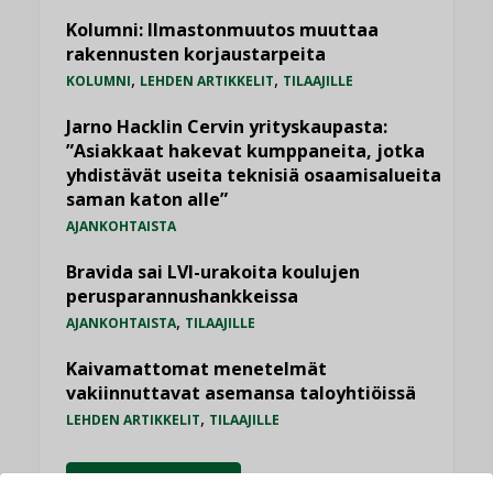
Kolumni: Ilmastonmuutos muuttaa
rakennusten korjaustarpeita
,
,
KOLUMNI
LEHDEN ARTIKKELIT
TILAAJILLE
Jarno Hacklin Cervin yrityskaupasta:
”Asiakkaat hakevat kumppaneita, jotka
yhdistävät useita teknisiä osaamisalueita
saman katon alle”
AJANKOHTAISTA
Bravida sai LVI-urakoita koulujen
perusparannushankkeissa
,
AJANKOHTAISTA
TILAAJILLE
Kaivamattomat menetelmät
vakiinnuttavat asemansa taloyhtiöissä
,
LEHDEN ARTIKKELIT
TILAAJILLE
KATSO KAIKKI