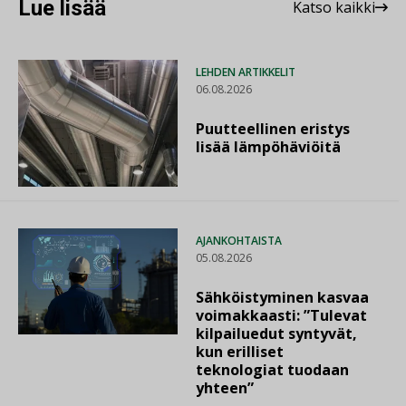
Lue lisää
Katso kaikki
LEHDEN ARTIKKELIT
06.08.2026
Puutteellinen eristys
lisää lämpöhäviöitä
AJANKOHTAISTA
05.08.2026
Sähköistyminen kasvaa
voimakkaasti: ”Tulevat
kilpailuedut syntyvät,
kun erilliset
teknologiat tuodaan
yhteen”