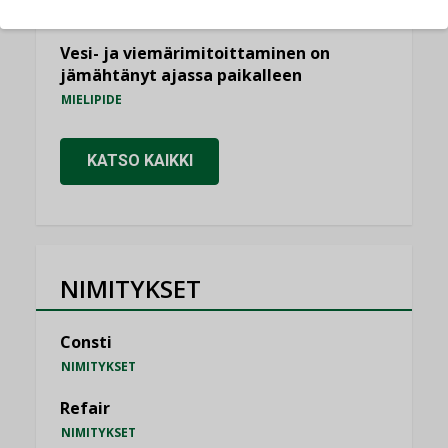
KOLUMNI
Vesi- ja viemärimitoittaminen on
jämähtänyt ajassa paikalleen
MIELIPIDE
KATSO KAIKKI
NIMITYKSET
Consti
NIMITYKSET
Refair
NIMITYKSET