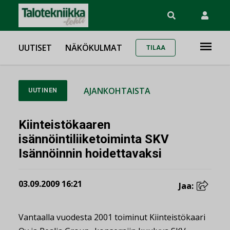
UUTISET
NÄKÖKULMAT
TILAA
AJANKOHTAISTA
UUTINEN
Kiinteistökaaren
isännöintiliiketoiminta SKV
Isännöinnin hoidettavaksi
03.09.2009 16:21
Jaa:
Vantaalla vuodesta 2001 toiminut Kiinteistökaari