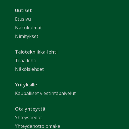
Uutiset
Etusivu
Näkökulmat
Nimitykset
Talotekniikka-lehti
Tilaa lehti
Näköislehdet
Yrityksille
Kaupalliset viestintäpalvelut
Ota yhteyttä
Yhteystiedot
Yhteydenottolomake