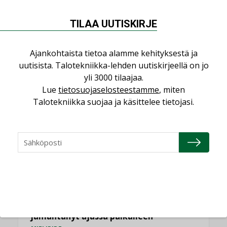
NÄKÖKULMIA
TILAA UUTISKIRJE
Puheista tekoihin – uusin teknologia
käyttöön kiinteistöissä
Ajankohtaista tietoa alamme kehityksestä ja
KOLUMNI
uutisista. Talotekniikka-lehden uutiskirjeellä on jo
yli 3000 tilaajaa.
Sähköistäminen säästää euroja
Lue
tietosuojaselosteestamme
, miten
KOLUMNI
Talotekniikka suojaa ja käsittelee tietojasi.
Yli miljoona kotia on vailla toimivaa
ilmanvaihtoa
KOLUMNI
Miten varmistetaan EPD-dokumenteista
saatavien tietojen vertailukelpoisuus?
KOLUMNI
Vesi- ja viemärimitoittaminen on
jämähtänyt ajassa paikalleen