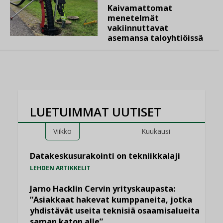
Kaivamattomat
menetelmät
vakiinnuttavat
asemansa taloyhtiöissä
LUETUIMMAT UUTISET
Viikko
Kuukausi
Datakeskusurakointi on tekniikkalaji
LEHDEN ARTIKKELIT
Jarno Hacklin Cervin yrityskaupasta:
”Asiakkaat hakevat kumppaneita, jotka
yhdistävät useita teknisiä osaamisalueita
saman katon alle”