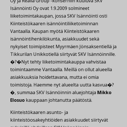
Oy ja Realia Group -konserniin kuuluva SKV
Isännöinti Oy ovat 1.9.2009 solmineet
liiketoimintakaupan, jossa SKV Isännöinti osti
Kiinteistökaaren isännöintiliiketoiminnan
Vantaalla. Kaupan myötä Kiinteistökaaren
isännöintihenkilökunta, asiakkuudet sekä
nykyiset toimipisteet Myyrmäen Jönsaksentiellä ja
Tikkurilan Unikkotiellä siirtyvät SKV Isännöinnille.
�?�Nyt tehty liiketoimintakauppa vahvistaa
toimintaamme Vantaalla. Meillä on ollut alueella
asiakkuuksia hoidettavana, mutta ei omia
toimistoja. Haemme nyt alueelta uutta kasvua�?
�, summaa SKV Isännöinnin aluejohtaja
Mikko
Elosuo
kauppaan johtanutta päätöstä.
Kiinteistökaaren asunto- ja
kiinteistöosakeyhtiöiden asiakkuudet siirtyvät