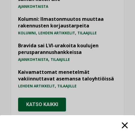
AJANKOHTAISTA
Kolumni: Ilmastonmuutos muuttaa
rakennusten korjaustarpeita
,
,
KOLUMNI
LEHDEN ARTIKKELIT
TILAAJILLE
Bravida sai LVI-urakoita koulujen
perusparannushankkeissa
,
AJANKOHTAISTA
TILAAJILLE
Kaivamattomat menetelmät
vakiinnuttavat asemansa taloyhtiöissä
,
LEHDEN ARTIKKELIT
TILAAJILLE
KATSO KAIKKI