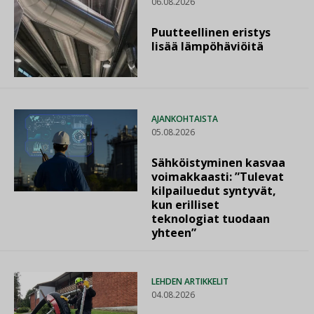
06.08.2026
Puutteellinen eristys
lisää lämpöhäviöitä
AJANKOHTAISTA
05.08.2026
Sähköistyminen kasvaa
voimakkaasti: ”Tulevat
kilpailuedut syntyvät,
kun erilliset
teknologiat tuodaan
yhteen”
LEHDEN ARTIKKELIT
04.08.2026