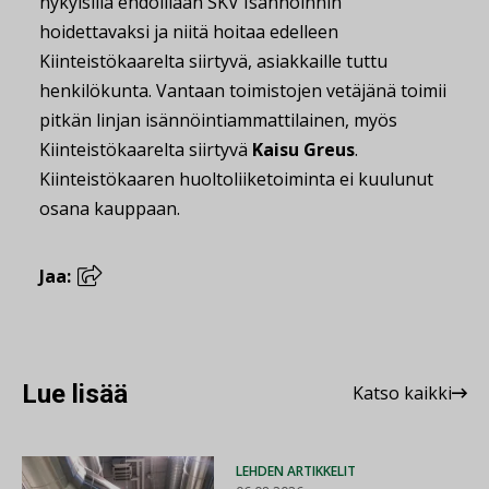
nykyisillä ehdoillaan SKV Isännöinnin
hoidettavaksi ja niitä hoitaa edelleen
Kiinteistökaarelta siirtyvä, asiakkaille tuttu
henkilökunta. Vantaan toimistojen vetäjänä toimii
pitkän linjan isännöintiammattilainen, myös
Kiinteistökaarelta siirtyvä
Kaisu Greus
.
Kiinteistökaaren huoltoliiketoiminta ei kuulunut
osana kauppaan.
Jaa:
Lue lisää
Katso kaikki
LEHDEN ARTIKKELIT