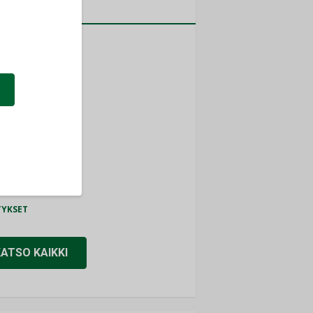
a
MITYKSET
ti
TYKSET
ir
TYKSET
nlund Oy
TYKSET
eider Electric
TYKSET
KATSO KAIKKI