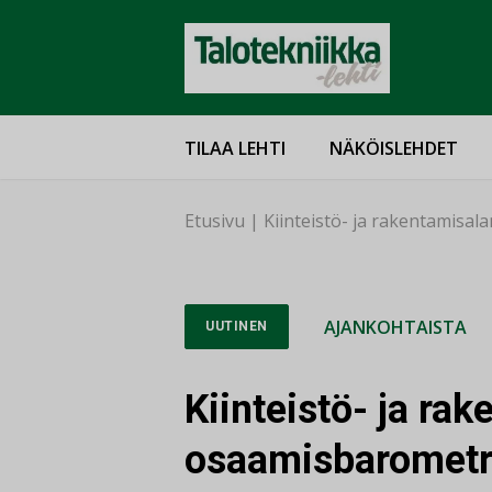
TILAA LEHTI
NÄKÖISLEHDET
Etusivu
|
Kiinteistö- ja rakentamisal
AJANKOHTAISTA
UUTINEN
Kiinteistö- ja ra
osaamisbarometr