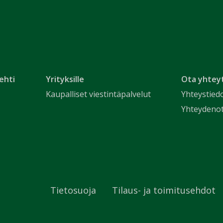
ehti
Yrityksille
Ota yhtey
Kaupalliset viestintäpalvelut
Yhteystied
Yhteydeno
Tietosuoja
Tilaus- ja toimitusehdot