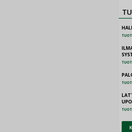
TU
HAL
TUOT
ILM
SYS
TUOT
PAL
TUOT
LAT
UP
TUOT