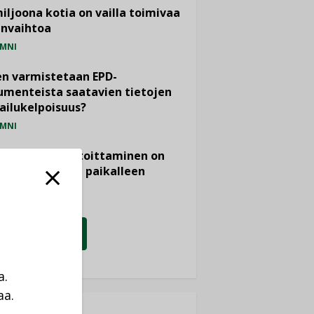
miljoona kotia on vailla toimivaa
anvaihtoa
MNI
n varmistetaan EPD-
menteista saatavien tietojen
ailukelpoisuus?
MNI
- ja viemärimitoittaminen on
htänyt ajassa paikalleen
PIDE
KATSO KAIKKI
a.
aa.