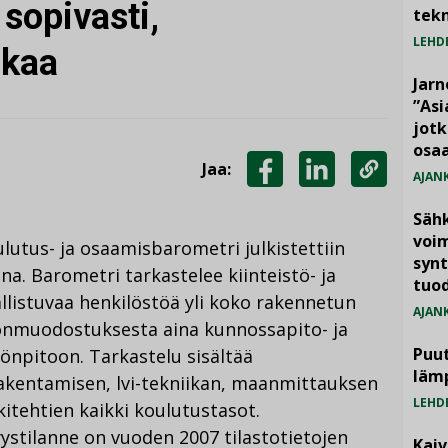
sopivasti,
tekn
LEHD
ikaa
Jarn
”As
jotk
osaa
Jaa:
AJAN
JAA
JAA
KOPIOI
Säh
FACEBOOKISSA
LINKEDINISSÄ
LINKKI
voim
ulutus- ja osaamisbarometri julkistettiin
synt
na. Barometri tarkastelee kiinteistö- ja
tuo
llistuvaa henkilöstöä yli koko rakennetun
AJAN
tönmuodostuksesta aina kunnossapito- ja
Puut
önpitoon. Tarkastelu sisältää
läm
akentamisen, lvi-tekniikan, maanmittauksen
LEHD
kitehtien kaikki koulutustasot.
ystilanne on vuoden 2007 tilastotietojen
Kai