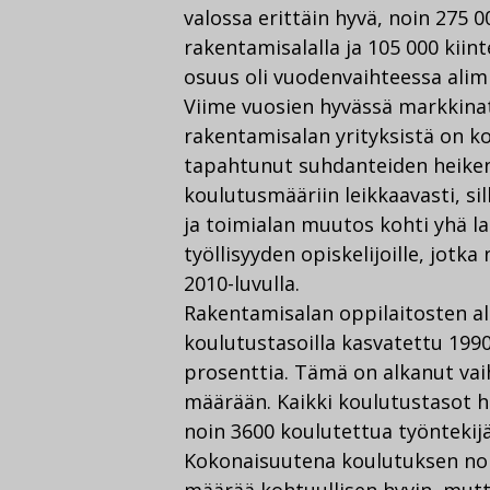
valossa erittäin hyvä, noin 275 
rakentamisalalla ja 105 000 kiin
osuus oli vuodenvaihteessa alim
Viime vuosien hyvässä markkinati
rakentamisalan yrityksistä on ko
tapahtunut suhdanteiden heiken
koulutusmääriin leikkaavasti, si
ja toimialan muutos kohti yhä l
työllisyyden opiskelijoille, jotka
2010-luvulla.
Rakentamisalan oppilaitosten al
koulutustasoilla kasvatettu 1990
prosenttia. Tämä on alkanut vai
määrään. Kaikki koulutustasot h
noin 3600 koulutettua työntekijä
Kokonaisuutena koulutuksen noin