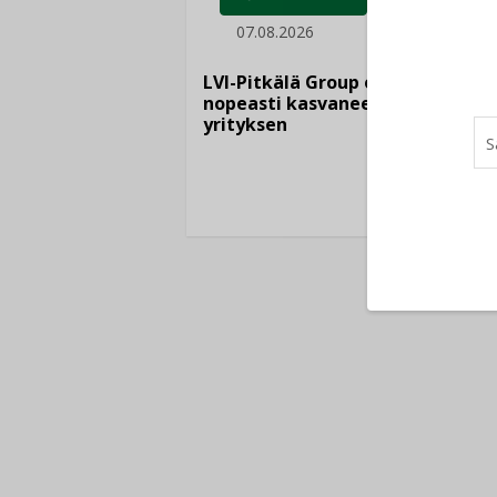
07.08.2026
LEH
06.
LVI-Pitkälä Group osti
nopeasti kasvaneen
yrityksen
Puutte
lisää 