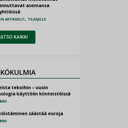
iinnuttavat asemansa
yhtiöissä
,
EN ARTIKKELIT
TILAAJILLE
KATSO KAIKKI
KÖKULMIA
ista tekoihin – uusin
ologia käyttöön kiinteistöissä
MNI
öistäminen säästää euroja
MNI