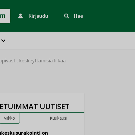
Kirjaudu
Hae
HTI
ivasti, keskeyttämisiä liikaa
ETUIMMAT UUTISET
Viikko
Kuukausi
keskusurakointi on