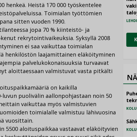
000 henkeä. Heistä 170 000 työskentelee
vak
talo
teistöpalveluissa. Toimialan työttömien
pana sitten vuoden 1990.
LEHD
lanteessa jopa 70 % kiinteistö- ja
kenut rekrytointivaikeuksia. Syksyllä 2008
tyminen ei saa vaikuttaa toimialan
llä henkilöstön laajamittainen eläköityminen
aajempia palvelukokonaisuuksia turvaavat
 nyt aloittaessaan valmistuvat vasta pitkälti
NÄ
oituspaikkamääriä on kaikilla
Puhe
-luvun puolivälin aallonpohjastaan noin 50
tekn
heittain vaikuttaa myös valmistuvien
KOLU
uomioiden toimialalle valmistuu lähivuosina
ä vuosittain.
Sähk
 5500 aloituspaikkaa vastaavat eläköityvien
KOLU