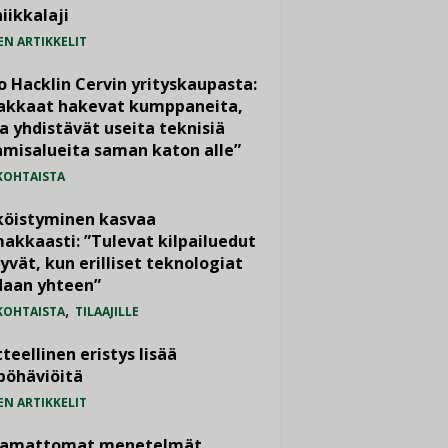
iikkalaji
EN ARTIKKELIT
o Hacklin Cervin yrityskaupasta:
iakkaat hakevat kumppaneita,
a yhdistävät useita teknisiä
misalueita saman katon alle”
KOHTAISTA
köistyminen kasvaa
akkaasti: ”Tulevat kilpailuedut
yvät, kun erilliset teknologiat
daan yhteen”
,
KOHTAISTA
TILAAJILLE
teellinen eristys lisää
pöhäviöitä
EN ARTIKKELIT
vamattomat menetelmät