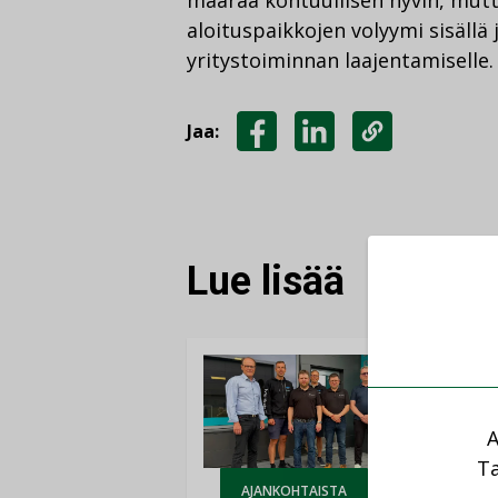
määrää kohtuullisen hyvin, mutt
aloituspaikkojen volyymi sisällä 
yritystoiminnan laajentamiselle.
Jaa:
JAA
JAA
KOPIOI
FACEBOOKISSA
LINKEDINISSÄ
LINKKI
Lue lisää
A
Ta
AJANKOHTAISTA