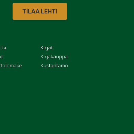
TILAA LEHTI
ttä
Kirjat
ot
Kirjakauppa
ttolomake
Kustantamo