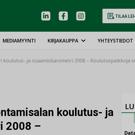
TILAA LE
MEDIAMYYNTI
KIRJAKAUPPA
YHTEYSTIEDOT
an koulutus- ja osaamisbarometri 2008 – Koulutuspaikkoja sop
LU
kentamisalan koulutus- ja
i 2008 –
Data