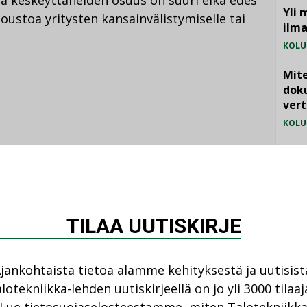
a keskeyttäneiden osuus on suuri eikä edes
Yli 
joustoa yritysten kansainvälistymiselle tai
ilm
KOLU
Mite
doku
vert
KOLU
Vesi
jämä
Katso kaikki
MIELI
TILAA UUTISKIRJE
jankohtaista tietoa alamme kehityksestä ja uutisist
lotekniikka-lehden uutiskirjeellä on jo yli 3000 tilaaj