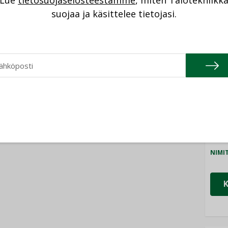
Lue
tietosuojaselosteestamme
, miten Talotekniikk
NI
AJANKOHTAISTA
suojaa ja käsittelee tietojasi.
DEN ARTIKKELIT
05.08.2026
Cons
08.2026
Sähköistyminen
NIMI
kasvaa voimakkaasti:
ellinen eristys
”Tulevat kilpailuedut
lämpöhäviöitä
Refa
syntyvät, kun erilliset
NIMI
teknologiat tuodaan
yhteen”
Gra
NIMI
Schn
NIMI