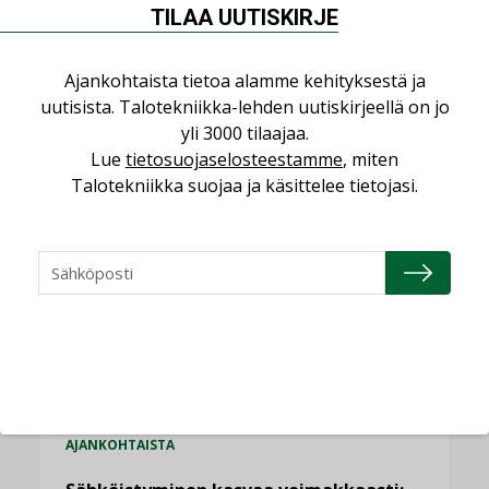
yhteen”
TILAA UUTISKIRJE
Ajankohtaista tietoa alamme kehityksestä ja
uutisista. Talotekniikka-lehden uutiskirjeellä on jo
yli 3000 tilaajaa.
Lue
tietosuojaselosteestamme
, miten
LUETUIMMAT UUTISET
Talotekniikka suojaa ja käsittelee tietojasi.
Viikko
Kuukausi
Datakeskusurakointi on tekniikkalaji
LEHDEN ARTIKKELIT
Jarno Hacklin Cervin yrityskaupasta:
”Asiakkaat hakevat kumppaneita, jotka
yhdistävät useita teknisiä osaamisalueita
saman katon alle”
AJANKOHTAISTA