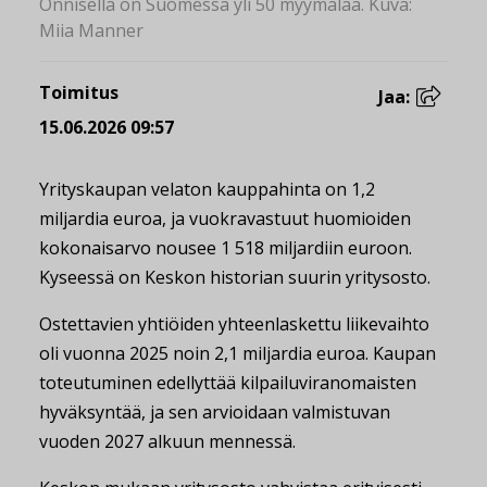
Onnisella on Suomessa yli 50 myymälää. Kuva:
Miia Manner
Toimitus
Jaa:
15.06.2026 09:57
Yrityskaupan velaton kauppahinta on 1,2
miljardia euroa, ja vuokravastuut huomioiden
kokonaisarvo nousee 1 518 miljardiin euroon.
Kyseessä on Keskon historian suurin yritysosto.
Ostettavien yhtiöiden yhteenlaskettu liikevaihto
oli vuonna 2025 noin 2,1 miljardia euroa. Kaupan
toteutuminen edellyttää kilpailuviranomaisten
hyväksyntää, ja sen arvioidaan valmistuvan
vuoden 2027 alkuun mennessä.