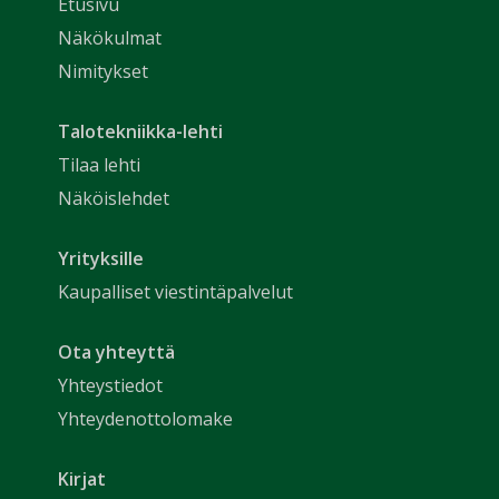
Etusivu
Näkökulmat
Nimitykset
Talotekniikka-lehti
Tilaa lehti
Näköislehdet
Yrityksille
Kaupalliset viestintäpalvelut
Ota yhteyttä
Yhteystiedot
Yhteydenottolomake
Kirjat