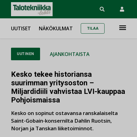
UUTISET
NÄKÖKULMAT
TILAA
AJANKOHTAISTA
UUTINEN
Kesko tekee historiansa
suurimman yritysoston –
Miljardidiili vahvistaa LVI-kauppaa
Pohjoismaissa
Kesko on sopinut ostavansa ranskalaiselta
Saint-Gobain-konsernilta Dahlin Ruotsin,
Norjan ja Tanskan liiketoiminnot.