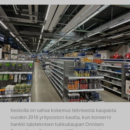
Keskolla on vahva kokemus teknisestä kaupasta
vuoden 2016 yritysoston kautta, kun konserni
hankki taloteknisen tukkukaupan Onnisen.