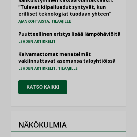
Sähköistyminen kasvaa voimakkaasti:
”Tulevat kilpailuedut syntyvät, kun
erilliset teknologiat tuodaan yhteen”
,
AJANKOHTAISTA
TILAAJILLE
Puutteellinen eristys lisää lämpöhäviöitä
LEHDEN ARTIKKELIT
Kaivamattomat menetelmät
vakiinnuttavat asemansa taloyhtiöissä
,
LEHDEN ARTIKKELIT
TILAAJILLE
KATSO KAIKKI
NÄKÖKULMIA