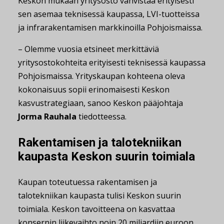
Keskon mukaan yritysosto vahvistaa erityisesti
sen asemaa teknisessä kaupassa, LVI-tuotteissa
ja infrarakentamisen markkinoilla Pohjoismaissa.
– Olemme vuosia etsineet merkittäviä
yritysostokohteita erityisesti teknisessä kaupassa
Pohjoismaissa. Yrityskaupan kohteena oleva
kokonaisuus sopii erinomaisesti Keskon
kasvustrategiaan, sanoo Keskon pääjohtaja
Jorma Rauhala
tiedotteessa.
Rakentamisen ja talotekniikan
kaupasta Keskon suurin toimiala
Kaupan toteutuessa rakentamisen ja
talotekniikan kaupasta tulisi Keskon suurin
toimiala. Keskon tavoitteena on kasvattaa
konsernin liikevaihto noin 20 miljardiin euroon