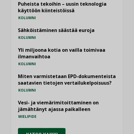
Puheista tekoihin – uusin teknologia
käyttöön kiinteistöissä
KOLUMNI
Sähköistäminen säästää euroja
KOLUMNI
Yli miljoona kotia on vailla toimivaa
ilmanvaihtoa
KOLUMNI
Miten varmistetaan EPD-dokumenteista
saatavien tietojen vertailukelpoisuus?
KOLUMNI
Vesi- ja viemärimitoittaminen on
jämähtänyt ajassa paikalleen
MIELIPIDE