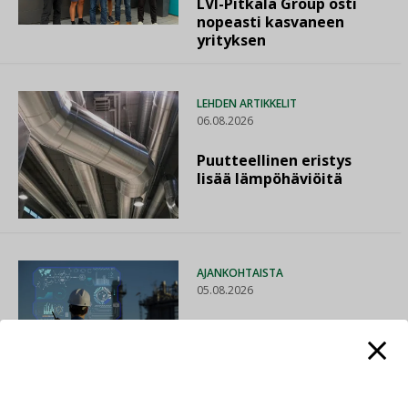
LVI-Pitkälä Group osti
nopeasti kasvaneen
yrityksen
LEHDEN ARTIKKELIT
06.08.2026
Puutteellinen eristys
lisää lämpöhäviöitä
AJANKOHTAISTA
05.08.2026
Sähköistyminen kasvaa
voimakkaasti: ”Tulevat
kilpailuedut syntyvät,
kun erilliset
teknologiat tuodaan