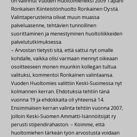
on valinnut Vuoden Huoltomieheksi 2009 Tapani
Ronkaisen Kiinteistönhuolto Ronkainen Oy:stä.
Valintaperusteina olivat muun muassa
palveluasenne, tehtävien tunnollinen
suorittaminen ja menestyminen huoltoliikkeiden
palvelututkimuksessa.
– Arvostan tietysti sitä, että sattui nyt omalle
kohdalle, vaikka olisi varmaan mennyt oikeaan
osoitteeseen monen muunkin kollegan tultua
valituksi, kommentoi Ronkainen valintaansa.
Vuoden Huoltomies valittiin Keski-Suomessa nyt
kolmannen kerran. Ehdotuksia tehtiin tänä
vuonna 19 ja ehdokkaita oli yhteensä 14.
Ensimmäisen kerran valinta tehtiin vuonna 2007,
jolloin Keski-Suomen Ammatti-Isännöitsijät ry
perusti stipendirahaston. – Koimme, että
huoltomiehen tärkeän työn arvostusta voidaan