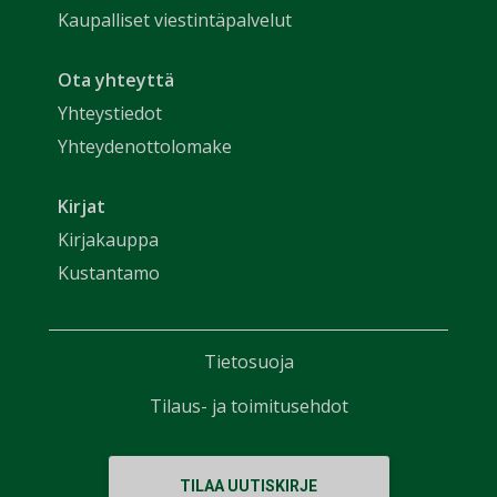
Kaupalliset viestintäpalvelut
Ota yhteyttä
Yhteystiedot
Yhteydenottolomake
Kirjat
Kirjakauppa
Kustantamo
Tietosuoja
Tilaus- ja toimitusehdot
TILAA UUTISKIRJE