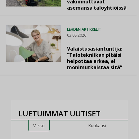
vakiinnuttavat
asemansa taloyhtiöissä
LEHDEN ARTIKKELIT
03.08.2026
Valaistusasiantuntija:
”Talotekniikan pitäisi
helpottaa arkea, ei
monimutkaistaa sitä”
LUETUIMMAT UUTISET
Viikko
Kuukausi