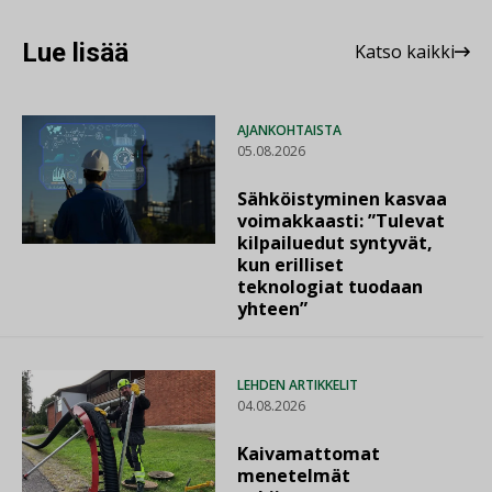
Lue lisää
Katso kaikki
AJANKOHTAISTA
05.08.2026
Sähköistyminen kasvaa
voimakkaasti: ”Tulevat
kilpailuedut syntyvät,
kun erilliset
teknologiat tuodaan
yhteen”
LEHDEN ARTIKKELIT
04.08.2026
Kaivamattomat
menetelmät