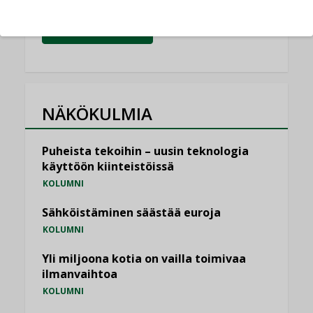
KATSO KAIKKI
NÄKÖKULMIA
Puheista tekoihin – uusin teknologia
käyttöön kiinteistöissä
KOLUMNI
Sähköistäminen säästää euroja
KOLUMNI
Yli miljoona kotia on vailla toimivaa
ilmanvaihtoa
KOLUMNI