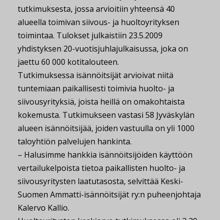
tutkimuksesta, jossa arvioitiin yhteensä 40
alueella toimivan siivous- ja huoltoyrityksen
toimintaa. Tulokset julkaistiin 23.5.2009
yhdistyksen 20-vuotisjuhlajulkaisussa, joka on
jaettu 60 000 kotitalouteen.
Tutkimuksessa isännöitsijät arvioivat niitä
tuntemiaan paikallisesti toimivia huolto- ja
siivousyrityksiä, joista heillä on omakohtaista
kokemusta. Tutkimukseen vastasi 58 Jyväskylän
alueen isännöitsijää, joiden vastuulla on yli 1000
taloyhtiön palvelujen hankinta.
– Halusimme hankkia isännöitsijöiden käyttöön
vertailukelpoista tietoa paikallisten huolto- ja
siivousyritysten laatutasosta, selvittää Keski-
Suomen Ammatti-isännöitsijät ry:n puheenjohtaja
Kalervo Kallio.