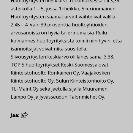
Huoltoyritysten keskiarvo tutkimuksessa oli 3,39
asteikolla 1 – 5, jossa 1=heikko, 5=erinomainen.
Huoltoyritysten saamat arviot vaihtelivat välillä
2,45 – 4. Vain 39 prosenttia huoltoyhtiöiden
arvosanoista on hyviä tai erinomaisia. Reilu
kolmannes huoltoyrityksistä toimii niin hyvin, että
isännöitsijät voivat niitä suositella.
Siivousyritysten keskiarvo oli lähes sama, 3,38.
TOP 5 huoltoyritykset Keski-Suomessa ovat
Kiinteistöhuolto Ronkainen Oy, Vaajakosken
Kiinteistöhuolto Oy, Sulun Kiinteistönhoito Oy,
TL-Maint Oy sekä jaetulla sijalla Muuramen
Lämpö Oy ja Jyvässeudun Talonmiehet Oy.
Jaa: