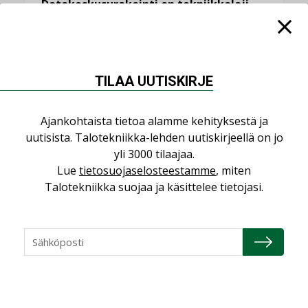
Datakeskusurakointi on tekniikkalaji
LEHDEN ARTIKKELIT
Kolumni: Ilmastonmuutos muuttaa
rakennusten korjaustarpeita
TILAA UUTISKIRJE
,
,
KOLUMNI
LEHDEN ARTIKKELIT
TILAAJILLE
Bravida sai LVI-urakoita koulujen
Ajankohtaista tietoa alamme kehityksestä ja
perusparannushankkeissa
uutisista. Talotekniikka-lehden uutiskirjeellä on jo
,
AJANKOHTAISTA
TILAAJILLE
yli 3000 tilaajaa.
Lue
tietosuojaselosteestamme
, miten
Jarno Hacklin Cervin yrityskaupasta:
”Asiakkaat hakevat kumppaneita, jotka
Talotekniikka suojaa ja käsittelee tietojasi.
yhdistävät useita teknisiä osaamisalueita
saman katon alle”
AJANKOHTAISTA
Kaivamattomat menetelmät
vakiinnuttavat asemansa taloyhtiöissä
,
LEHDEN ARTIKKELIT
TILAAJILLE