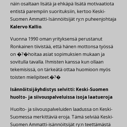
näin osaltaan lisätä ja ehkäpä lisätä motivaatiota
entistä parempiin suorituksiin, kertoo Keski-
Suomen Ammatti-Isännöitsijät ry:n puheenjohtaja
Kalervo Kallio
.
Vuonna 1990 oman yrityksensä perustanut
Ronkainen tiivistää, että hänen mottonsa työssä
on �?�hoitaa asiat sopimuksien mukaan ja
sovitulla tavalla. Ihmisten kanssa kun ollaan
tekemisissä, on tärkeätä ottaa huomioon myös
toisten mielipiteet.�?�
Isännöitsijäyhdistys selvitti: Keski-Suomen
huolto- ja siivouspalveluissa isoja laatueroja
Huolto- ja siivouspalveluiden laadussa on Keski-
Suomessa merkittäviä eroja. Tämä selviää Keski-
Suomen Ammatti-isännöitsijät ry:n teettämästä