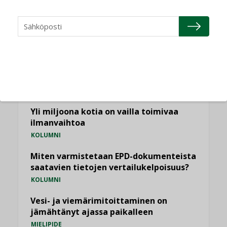
NÄKÖKULMIA
Puheista tekoihin – uusin teknologia
käyttöön kiinteistöissä
KOLUMNI
Sähköistäminen säästää euroja
KOLUMNI
Yli miljoona kotia on vailla toimivaa
ilmanvaihtoa
KOLUMNI
Miten varmistetaan EPD-dokumenteista
saatavien tietojen vertailukelpoisuus?
KOLUMNI
Vesi- ja viemärimitoittaminen on
jämähtänyt ajassa paikalleen
MIELIPIDE