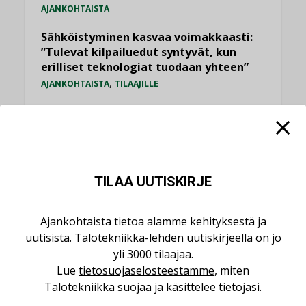
AJANKOHTAISTA
Sähköistyminen kasvaa voimakkaasti:
”Tulevat kilpailuedut syntyvät, kun
erilliset teknologiat tuodaan yhteen”
,
AJANKOHTAISTA
TILAAJILLE
Puutteellinen eristys lisää lämpöhäviöitä
LEHDEN ARTIKKELIT
Kaivamattomat menetelmät
vakiinnuttavat asemansa taloyhtiöissä
TILAA UUTISKIRJE
,
LEHDEN ARTIKKELIT
TILAAJILLE
Ajankohtaista tietoa alamme kehityksestä ja
KATSO KAIKKI
uutisista. Talotekniikka-lehden uutiskirjeellä on jo
yli 3000 tilaajaa.
Lue
tietosuojaselosteestamme
, miten
Talotekniikka suojaa ja käsittelee tietojasi.