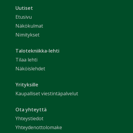
Uutiset
Etusivu
Näkökulmat
Nimitykset
Talotekniikka-lehti
Tilaa lehti
Näköislehdet
Yrityksille
Kaupalliset viestintäpalvelut
Ota yhteyttä
Yhteystiedot
Yhteydenottolomake