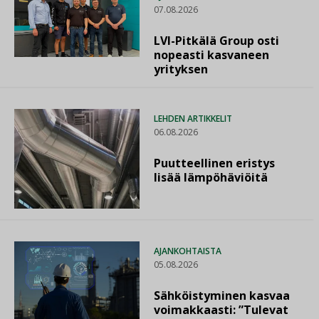
07.08.2026
LVI-Pitkälä Group osti
nopeasti kasvaneen
yrityksen
LEHDEN ARTIKKELIT
06.08.2026
Puutteellinen eristys
lisää lämpöhäviöitä
AJANKOHTAISTA
05.08.2026
Sähköistyminen kasvaa
voimakkaasti: ”Tulevat