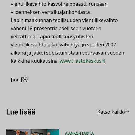
vientiliikevaihto kasvoi reippaasti, runsaan
viidenneksen vertailuajankohdasta.
Lapin maakunnan teollisuuden vientiliikevaihto
väheni 18 prosenttia edelliseen vuoteen
verrattuna. Lapin teollisuusyritysten
vientiliikevaihto alkoi vähentyä jo vuoden 2007
aikana ja jatkoi supistumistaan seuraavan vuoden
kaikkina kuukausina.
www.tilastokeskus.fi
Jaa:
Lue lisää
Katso kaikki
AJANKOHTAISTA