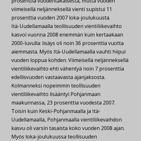
prosenttia vuodentakaisesta, mutta vuoden
viimeisellä neljänneksellä vienti supistui 11
prosenttia vuoden 2007 loka-joulukuusta.
Itä-Uudellamaalla teollisuuden vientiliikevaihto
kasvoi vuonna 2008 enemmän kuin kertaakaan
2000-luvulla: lisäys oli noin 36 prosenttia vuotta
aiemmasta. Myös Itä-Uudellamaalla vauhti hiipui
vuoden loppua kohden. Viimeisellä neljänneksellä
vientiliikevaihto ehti vähentyä noin 7 prosenttia
edellisvuoden vastaavasta ajanjaksosta.
Kolmanneksi nopeimmin teollisuuden
vientiliikevaihto lisääntyi Pohjanmaan
maakunnassa, 23 prosenttia vuodesta 2007.
Toisin kuin Keski-Pohjanmaalla ja Itä-
Uudellamaalla, Pohjanmaalla vientiliikevaihdon
kasvu oli varsin tasaista koko vuoden 2008 ajan.
Myös loka-joulukuussa teollisuuden