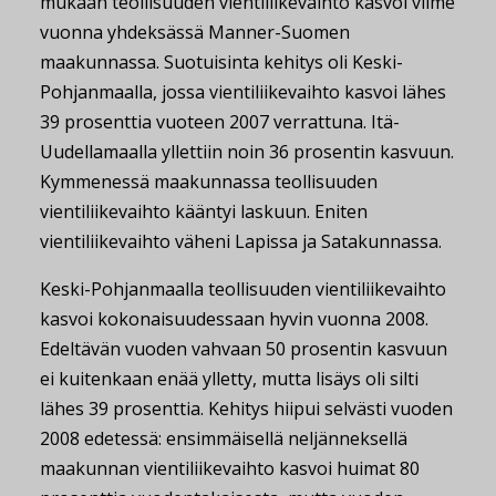
mukaan teollisuuden vientiliikevaihto kasvoi viime
vuonna yhdeksässä Manner-Suomen
maakunnassa. Suotuisinta kehitys oli Keski-
Pohjanmaalla, jossa vientiliikevaihto kasvoi lähes
39 prosenttia vuoteen 2007 verrattuna. Itä-
Uudellamaalla yllettiin noin 36 prosentin kasvuun.
Kymmenessä maakunnassa teollisuuden
vientiliikevaihto kääntyi laskuun. Eniten
vientiliikevaihto väheni Lapissa ja Satakunnassa.
Keski-Pohjanmaalla teollisuuden vientiliikevaihto
kasvoi kokonaisuudessaan hyvin vuonna 2008.
Edeltävän vuoden vahvaan 50 prosentin kasvuun
ei kuitenkaan enää ylletty, mutta lisäys oli silti
lähes 39 prosenttia. Kehitys hiipui selvästi vuoden
2008 edetessä: ensimmäisellä neljänneksellä
maakunnan vientiliikevaihto kasvoi huimat 80