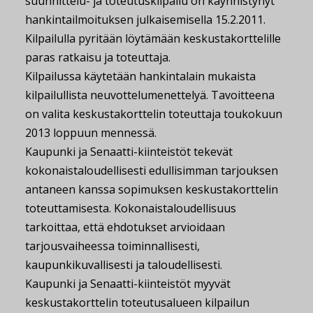
suunnittelu- ja toteutuskilpailu on käynnistynyt
hankintailmoituksen julkaisemisella 15.2.2011.
Kilpailulla pyritään löytämään keskustakorttelille
paras ratkaisu ja toteuttaja.
Kilpailussa käytetään hankintalain mukaista
kilpailullista neuvottelumenettelyä. Tavoitteena
on valita keskustakorttelin toteuttaja toukokuun
2013 loppuun mennessä.
Kaupunki ja Senaatti-kiinteistöt tekevät
kokonaistaloudellisesti edullisimman tarjouksen
antaneen kanssa sopimuksen keskustakorttelin
toteuttamisesta. Kokonaistaloudellisuus
tarkoittaa, että ehdotukset arvioidaan
tarjousvaiheessa toiminnallisesti,
kaupunkikuvallisesti ja taloudellisesti.
Kaupunki ja Senaatti-kiinteistöt myyvät
keskustakorttelin toteutusalueen kilpailun