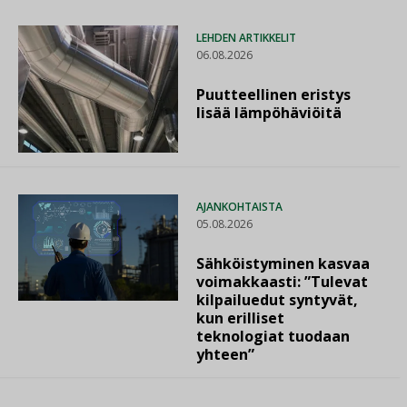
LEHDEN ARTIKKELIT
06.08.2026
Puutteellinen eristys
lisää lämpöhäviöitä
AJANKOHTAISTA
05.08.2026
Sähköistyminen kasvaa
voimakkaasti: ”Tulevat
kilpailuedut syntyvät,
kun erilliset
teknologiat tuodaan
yhteen”