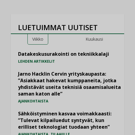
LUETUIMMAT UUTISET
Viikko
Kuukausi
Datakeskusurakointi on tekniikkalaji
LEHDEN ARTIKKELIT
Jarno Hacklin Cervin yrityskaupasta:
”Asiakkaat hakevat kumppaneita, jotka
yhdistävät useita teknisiä osaamisalueita
saman katon alle”
AJANKOHTAISTA
Sähköistyminen kasvaa voimakkaasti:
”Tulevat kilpailuedut syntyvät, kun
erilliset teknologiat tuodaan yhteen”
,
AJANKOHTAISTA
TILAAJILLE