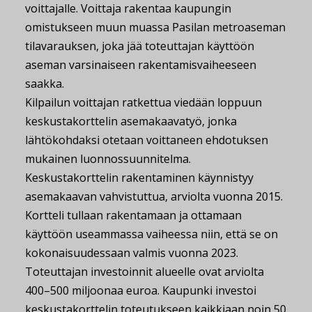
voittajalle. Voittaja rakentaa kaupungin
omistukseen muun muassa Pasilan metroaseman
tilavarauksen, joka jää toteuttajan käyttöön
aseman varsinaiseen rakentamisvaiheeseen
saakka.
Kilpailun voittajan ratkettua viedään loppuun
keskustakorttelin asemakaavatyö, jonka
lähtökohdaksi otetaan voittaneen ehdotuksen
mukainen luonnossuunnitelma.
Keskustakorttelin rakentaminen käynnistyy
asemakaavan vahvistuttua, arviolta vuonna 2015.
Kortteli tullaan rakentamaan ja ottamaan
käyttöön useammassa vaiheessa niin, että se on
kokonaisuudessaan valmis vuonna 2023.
Toteuttajan investoinnit alueelle ovat arviolta
400–500 miljoonaa euroa. Kaupunki investoi
keskustakorttelin toteutukseen kaikkiaan noin 50