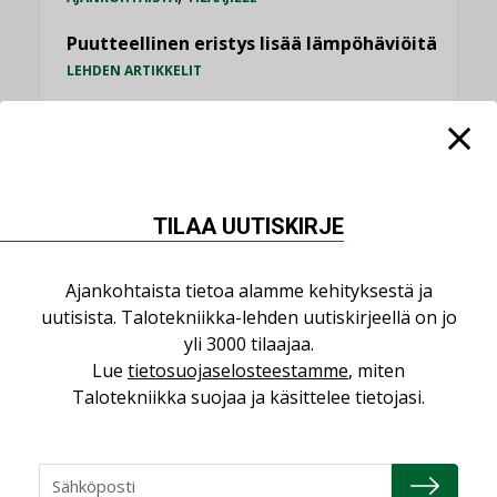
Puutteellinen eristys lisää lämpöhäviöitä
LEHDEN ARTIKKELIT
Kaivamattomat menetelmät
vakiinnuttavat asemansa taloyhtiöissä
,
LEHDEN ARTIKKELIT
TILAAJILLE
TILAA UUTISKIRJE
KATSO KAIKKI
Ajankohtaista tietoa alamme kehityksestä ja
uutisista. Talotekniikka-lehden uutiskirjeellä on jo
yli 3000 tilaajaa.
NÄKÖKULMIA
Lue
tietosuojaselosteestamme
, miten
Talotekniikka suojaa ja käsittelee tietojasi.
Puheista tekoihin – uusin teknologia
käyttöön kiinteistöissä
KOLUMNI