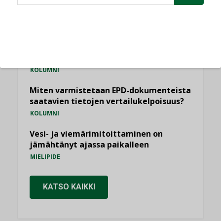
Sähköistäminen säästää euroja
KOLUMNI
Yli miljoona kotia on vailla toimivaa
ilmanvaihtoa
KOLUMNI
Miten varmistetaan EPD-dokumenteista
saatavien tietojen vertailukelpoisuus?
KOLUMNI
Vesi- ja viemärimitoittaminen on
jämähtänyt ajassa paikalleen
MIELIPIDE
KATSO KAIKKI