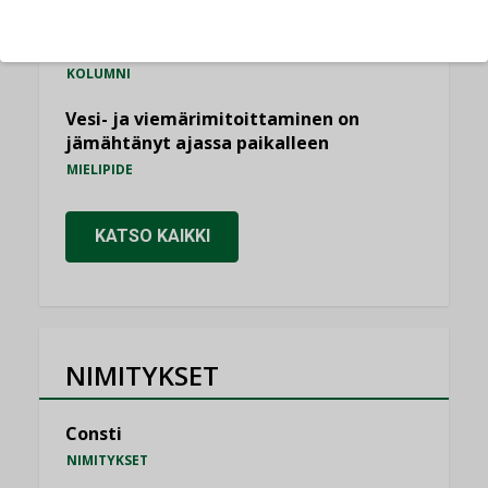
Miten varmistetaan EPD-dokumenteista
saatavien tietojen vertailukelpoisuus?
KOLUMNI
Vesi- ja viemärimitoittaminen on
jämähtänyt ajassa paikalleen
MIELIPIDE
KATSO KAIKKI
NIMITYKSET
Consti
NIMITYKSET