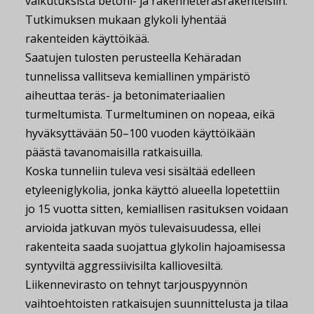
vaikutuksista betoni- ja rakenneteräsrakenteisiin.
Tutkimuksen mukaan glykoli lyhentää
rakenteiden käyttöikää.
Saatujen tulosten perusteella Kehäradan
tunnelissa vallitseva kemiallinen ympäristö
aiheuttaa teräs- ja betonimateriaalien
turmeltumista. Turmeltuminen on nopeaa, eikä
hyväksyttävään 50–100 vuoden käyttöikään
päästä tavanomaisilla ratkaisuilla.
Koska tunneliin tuleva vesi sisältää edelleen
etyleeniglykolia, jonka käyttö alueella lopetettiin
jo 15 vuotta sitten, kemiallisen rasituksen voidaan
arvioida jatkuvan myös tulevaisuudessa, ellei
rakenteita saada suojattua glykolin hajoamisessa
syntyviltä aggressiivisilta kalliovesiltä.
Liikennevirasto on tehnyt tarjouspyynnön
vaihtoehtoisten ratkaisujen suunnittelusta ja tilaa