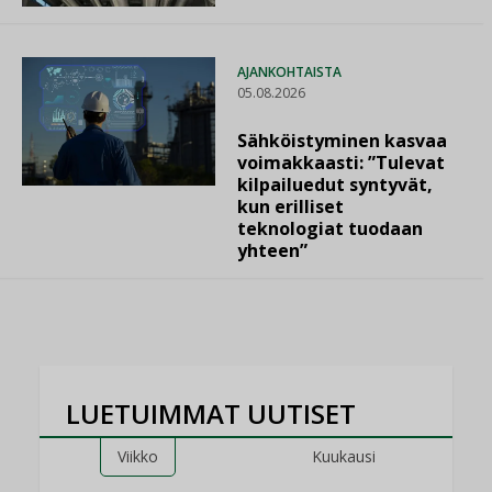
AJANKOHTAISTA
05.08.2026
Sähköistyminen kasvaa
voimakkaasti: ”Tulevat
kilpailuedut syntyvät,
kun erilliset
teknologiat tuodaan
yhteen”
LUETUIMMAT UUTISET
Viikko
Kuukausi