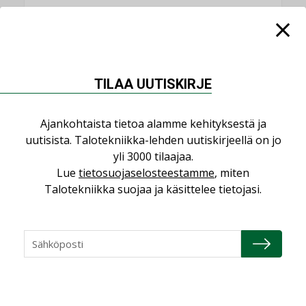
KATSO KAIKKI
TILAA UUTISKIRJE
NÄKÖKULMIA
Ajankohtaista tietoa alamme kehityksestä ja
uutisista. Talotekniikka-lehden uutiskirjeellä on jo
Puheista tekoihin – uusin teknologia
yli 3000 tilaajaa.
käyttöön kiinteistöissä
Lue
tietosuojaselosteestamme
, miten
KOLUMNI
Talotekniikka suojaa ja käsittelee tietojasi.
Sähköistäminen säästää euroja
KOLUMNI
Yli miljoona kotia on vailla toimivaa
ilmanvaihtoa
KOLUMNI