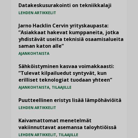
Datakeskusurakointi on tekniikkalaji
LEHDEN ARTIKKELIT
Jarno Hacklin Cervin yrityskaupasta:
”Asiakkaat hakevat kumppaneita, jotka
yhdistävät useita teknisiä osaamisalueita
saman katon alle”
AJANKOHTAISTA
Sähköistyminen kasvaa voimakkaasti:
”Tulevat kilpailuedut syntyvät, kun
erilliset teknologiat tuodaan yhteen”
,
AJANKOHTAISTA
TILAAJILLE
Puutteellinen eristys lisää lämpöhäviöitä
LEHDEN ARTIKKELIT
Kaivamattomat menetelmät
vakiinnuttavat asemansa taloyhtiöissä
,
LEHDEN ARTIKKELIT
TILAAJILLE