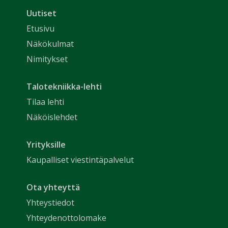
Uutiset
Etusivu
Näkökulmat
Nimitykset
Talotekniikka-lehti
Tilaa lehti
Näköislehdet
Yrityksille
Kaupalliset viestintäpalvelut
Ota yhteyttä
Yhteystiedot
Yhteydenottolomake