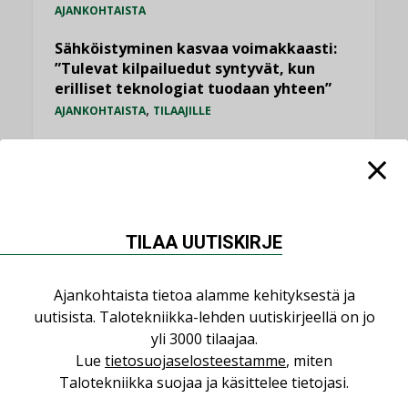
AJANKOHTAISTA
Sähköistyminen kasvaa voimakkaasti:
”Tulevat kilpailuedut syntyvät, kun
erilliset teknologiat tuodaan yhteen”
,
AJANKOHTAISTA
TILAAJILLE
Puutteellinen eristys lisää lämpöhäviöitä
LEHDEN ARTIKKELIT
LVI-Pitkälä Group osti nopeasti kasvaneen
yrityksen
TILAA UUTISKIRJE
,
,
AJANKOHTAISTA
TILAAJILLE
YRITYSUUTISET
Ajankohtaista tietoa alamme kehityksestä ja
KATSO KAIKKI
uutisista. Talotekniikka-lehden uutiskirjeellä on jo
yli 3000 tilaajaa.
Lue
tietosuojaselosteestamme
, miten
Talotekniikka suojaa ja käsittelee tietojasi.