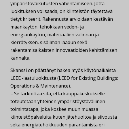
ympäristövaikutusten vähentämiseen. Jotta
luokituksen voi saada, on kiinteistön täytettävä
tietyt kriteerit. Rakennusta arvioidaan kestävän
maankäytön, tehokkaan veden- ja
energiankäytön, materiaalien valinnan ja
kierrätyksen, sisäilman laadun sekä
rakentamisaikaisten innovaatioiden kehittämisen
kannalta.
Skanssi on päättänyt hakea myös käytönaikaista
LEED-laatuluokitusta (LEED for Existing Buildings:
Operations & Maintenance).
– Se tarkoittaa sitä, että kauppakeskukselle
toteutetaan yhteinen ympäristöystävällinen
toimintatapa, joka koskee muun muassa
kiinteistöpalveluita kuten jätehuoltoa ja siivousta
sekä energiatehokkuuden parantamista eri