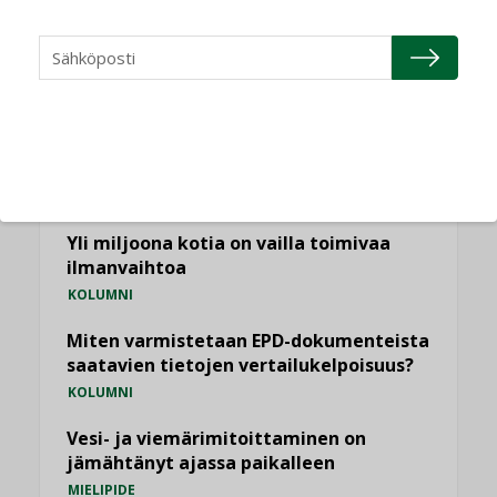
NÄKÖKULMIA
Puheista tekoihin – uusin teknologia
käyttöön kiinteistöissä
KOLUMNI
Sähköistäminen säästää euroja
KOLUMNI
Yli miljoona kotia on vailla toimivaa
ilmanvaihtoa
KOLUMNI
Miten varmistetaan EPD-dokumenteista
saatavien tietojen vertailukelpoisuus?
KOLUMNI
Vesi- ja viemärimitoittaminen on
jämähtänyt ajassa paikalleen
MIELIPIDE