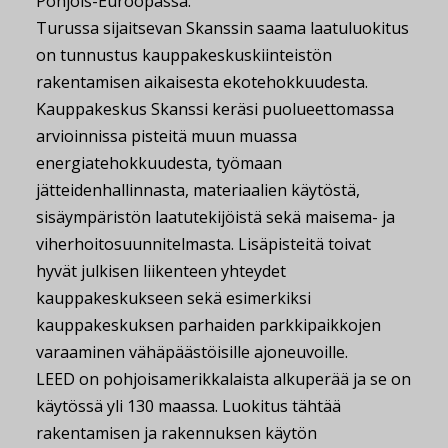
Pohjois-Euroopassa.
Turussa sijaitsevan Skanssin saama laatuluokitus
on tunnustus kauppakeskuskiinteistön
rakentamisen aikaisesta ekotehokkuudesta.
Kauppakeskus Skanssi keräsi puolueettomassa
arvioinnissa pisteitä muun muassa
energiatehokkuudesta, työmaan
jätteidenhallinnasta, materiaalien käytöstä,
sisäympäristön laatutekijöistä sekä maisema- ja
viherhoitosuunnitelmasta. Lisäpisteitä toivat
hyvät julkisen liikenteen yhteydet
kauppakeskukseen sekä esimerkiksi
kauppakeskuksen parhaiden parkkipaikkojen
varaaminen vähäpäästöisille ajoneuvoille.
LEED on pohjoisamerikkalaista alkuperää ja se on
käytössä yli 130 maassa. Luokitus tähtää
rakentamisen ja rakennuksen käytön