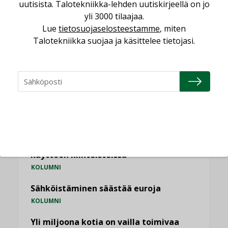
uutisista. Talotekniikka-lehden uutiskirjeellä on jo
vakiinnuttavat asemansa taloyhtiöissä
yli 3000 tilaajaa.
,
LEHDEN ARTIKKELIT
TILAAJILLE
Lue
tietosuojaselosteestamme
, miten
Talotekniikka suojaa ja käsittelee tietojasi.
KATSO KAIKKI
NÄKÖKULMIA
Puheista tekoihin – uusin teknologia
käyttöön kiinteistöissä
KOLUMNI
Sähköistäminen säästää euroja
KOLUMNI
Yli miljoona kotia on vailla toimivaa