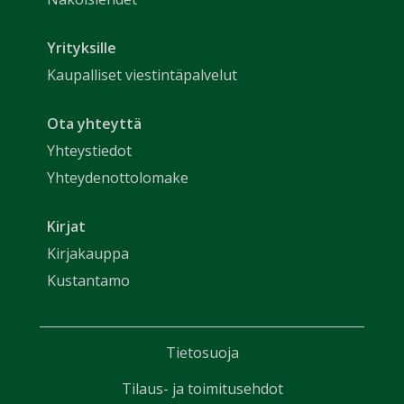
Yrityksille
Kaupalliset viestintäpalvelut
Ota yhteyttä
Yhteystiedot
Yhteydenottolomake
Kirjat
Kirjakauppa
Kustantamo
Tietosuoja
Tilaus- ja toimitusehdot