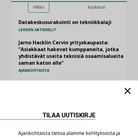
Viikko
Kuukausi
Datakeskusurakointi on tekniikkalaji
LEHDEN ARTIKKELIT
Jarno Hacklin Cervin yrityskaupasta:
”Asiakkaat hakevat kumppaneita, jotka
yhdistävät useita teknisiä osaamisalueita
saman katon alle”
AJANKOHTAISTA
Sähköistyminen kasvaa voimakkaasti:
”Tulevat kilpailuedut syntyvät, kun
erilliset teknologiat tuodaan yhteen”
,
AJANKOHTAISTA
TILAAJILLE
TILAA UUTISKIRJE
Puutteellinen eristys lisää lämpöhäviöitä
LEHDEN ARTIKKELIT
Ajankohtaista tietoa alamme kehityksestä ja
Kaivamattomat menetelmät