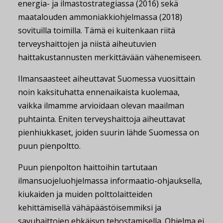
energia- ja ilmastostrategiassa (2016) sekä
maatalouden ammoniakkiohjelmassa (2018)
sovituilla toimilla. Tämä ei kuitenkaan riitä
terveyshaittojen ja niistä aiheutuvien
haittakustannusten merkittävään vähenemiseen.
Ilmansaasteet aiheuttavat Suomessa vuosittain
noin kaksituhatta ennenaikaista kuolemaa,
vaikka ilmamme arvioidaan olevan maailman
puhtainta. Eniten terveyshaittoja aiheuttavat
pienhiukkaset, joiden suurin lähde Suomessa on
puun pienpoltto.
Puun pienpolton haittoihin tartutaan
ilmansuojeluohjelmassa informaatio-ohjauksella,
kiukaiden ja muiden polttolaitteiden
kehittämisellä vähäpäästöisemmiksi ja
savuhaittojen ehkäisyn tehostamisella. Ohjelma ei