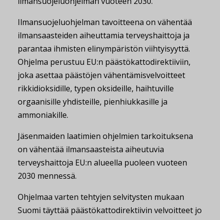
ilmansuojeluohjelman vuoteen 2030.
Ilmansuojeluohjelman tavoitteena on vähentää
ilmansaasteiden aiheuttamia terveyshaittoja ja
parantaa ihmisten elinympäristön viihtyisyyttä.
Ohjelma perustuu EU:n päästökattodirektiiviin,
joka asettaa päästöjen vähentämisvelvoitteet
rikkidioksidille, typen oksideille, haihtuville
orgaanisille yhdisteille, pienhiukkasille ja
ammoniakille.
Jäsenmaiden laatimien ohjelmien tarkoituksena
on vähentää ilmansaasteista aiheutuvia
terveyshaittoja EU:n alueella puoleen vuoteen
2030 mennessä.
Ohjelmaa varten tehtyjen selvitysten mukaan
Suomi täyttää päästökattodirektiivin velvoitteet jo