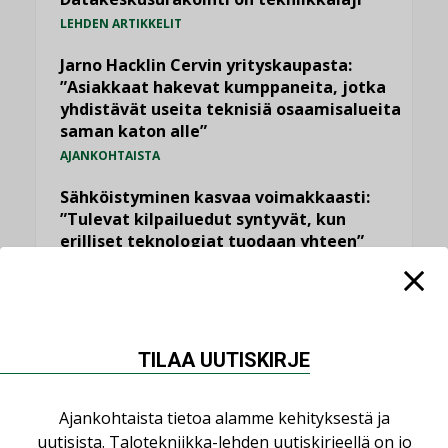
LEHDEN ARTIKKELIT
Jarno Hacklin Cervin yrityskaupasta:
”Asiakkaat hakevat kumppaneita, jotka
yhdistävät useita teknisiä osaamisalueita
saman katon alle”
AJANKOHTAISTA
Sähköistyminen kasvaa voimakkaasti:
”Tulevat kilpailuedut syntyvät, kun
erilliset teknologiat tuodaan yhteen”
,
AJANKOHTAISTA
TILAAJILLE
Kaivamattomat menetelmät
vakiinnuttavat asemansa taloyhtiöissä
,
LEHDEN ARTIKKELIT
TILAAJILLE
TILAA UUTISKIRJE
Valaistusasiantuntija: ”Talotekniikan
pitäisi helpottaa arkea, ei monimutkaistaa
Ajankohtaista tietoa alamme kehityksestä ja
sitä”
uutisista. Talotekniikka-lehden uutiskirjeellä on jo