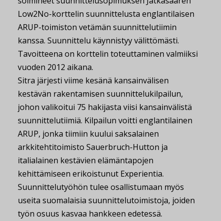
solmineet suunnittelusopimuksen Jätkäsaaren
Low2No-korttelin suunnittelusta englantilaisen
ARUP-toimiston vetämän suunnittelutiimin
kanssa. Suunnittelu käynnistyy välittömästi.
Tavoitteena on korttelin toteuttaminen valmiiksi
vuoden 2012 aikana.
Sitra järjesti viime kesänä kansainvälisen
kestävän rakentamisen suunnittelukilpailun,
johon valikoitui 75 hakijasta viisi kansainvälistä
suunnittelutiimiä. Kilpailun voitti englantilainen
ARUP, jonka tiimiin kuului saksalainen
arkkitehtitoimisto Sauerbruch-Hutton ja
italialainen kestävien elämäntapojen
kehittämiseen erikoistunut Experientia.
Suunnittelutyöhön tulee osallistumaan myös
useita suomalaisia suunnittelutoimistoja, joiden
työn osuus kasvaa hankkeen edetessä.