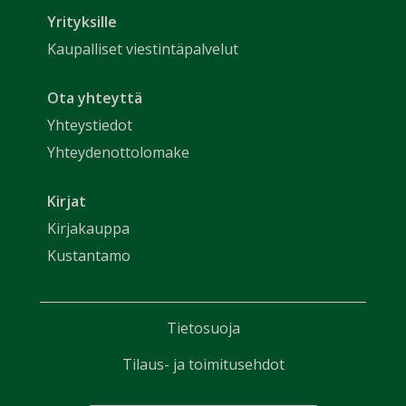
Yrityksille
Kaupalliset viestintäpalvelut
Ota yhteyttä
Yhteystiedot
Yhteydenottolomake
Kirjat
Kirjakauppa
Kustantamo
Tietosuoja
Tilaus- ja toimitusehdot