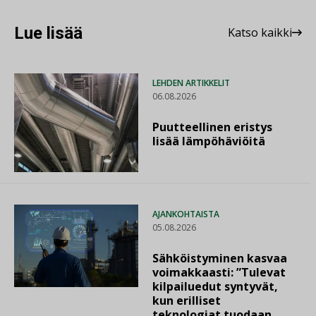
Lue lisää
Katso kaikki
LEHDEN ARTIKKELIT
06.08.2026
Puutteellinen eristys
lisää lämpöhäviöitä
AJANKOHTAISTA
05.08.2026
Sähköistyminen kasvaa
voimakkaasti: ”Tulevat
kilpailuedut syntyvät,
kun erilliset
teknologiat tuodaan