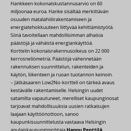
Hankkeen kokonaiskustannusarvio on 60
miljoonaa euroa. Hanke sisältää merkittävän
osuuden matalahiilirakentamiseen ja
energiatehokkuuteen liittyvää kehittämistyötä.
Siinä tavoitellaan mahdollisimman alhaisia
päästöjä ja vähäistä energiankäyttöä.
Korttelin kokonaisrakennusoikeus on 22 000
kerrosneliömetriä. Päästöjä vähennetään
rakennuksen suunnittelun, rakenteiden ja
käytön, liikenteen ja ruoan tuotannon keinoin.
– Jätkäsaaren Low2No-kortteli on tärkeä avaus
kestävälle rakentamiselle. Helsingin uudet
satamilta vapautuneet, merelliset kaupunginosat
tarjoavat mahdollisuuksia uusien ratkaisujen
laajaan käyttöönottoon, sanoo
kaupunkisuunnittelusta vastaava Helsingin
apulaiskaupunginjohtaja
Hannu Penttilä
.