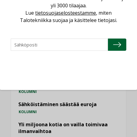
,
yli 3000 tilaajaa.
LEHDEN ARTIKKELIT
TILAAJILLE
Lue
tietosuojaselosteestamme
, miten
Talotekniikka suojaa ja käsittelee tietojasi.
KATSO KAIKKI
NÄKÖKULMIA
Puheista tekoihin – uusin teknologia
käyttöön kiinteistöissä
KOLUMNI
Sähköistäminen säästää euroja
KOLUMNI
Yli miljoona kotia on vailla toimivaa
ilmanvaihtoa