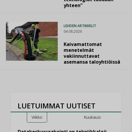
yhteen”
LEHDEN ARTIKKELIT
04.08.2026
Kaivamattomat
menetelmät
vakiinnuttavat
asemansa taloyhtiöissä
LUETUIMMAT UUTISET
Viikko
Kuukausi
Datakeskusurakointi on tekniikkalaji