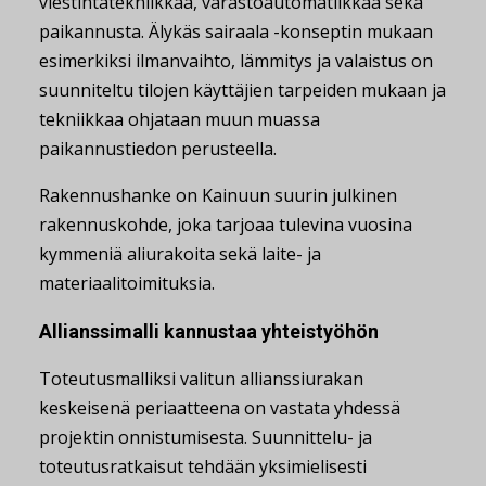
viestintätekniikkaa, varastoautomatiikkaa sekä
paikannusta. Älykäs sairaala -konseptin mukaan
esimerkiksi ilmanvaihto, lämmitys ja valaistus on
suunniteltu tilojen käyttäjien tarpeiden mukaan ja
tekniikkaa ohjataan muun muassa
paikannustiedon perusteella.
Rakennushanke on Kainuun suurin julkinen
rakennuskohde, joka tarjoaa tulevina vuosina
kymmeniä aliurakoita sekä laite- ja
materiaalitoimituksia.
Allianssimalli kannustaa yhteistyöhön
Toteutusmalliksi valitun allianssiurakan
keskeisenä periaatteena on vastata yhdessä
projektin onnistumisesta. Suunnittelu- ja
toteutusratkaisut tehdään yksimielisesti