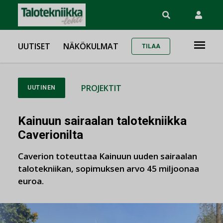
UUTISET
NÄKÖKULMAT
TILAA
PROJEKTIT
UUTINEN
Kainuun sairaalan talotekniikka
Caverionilta
Caverion toteuttaa Kainuun uuden sairaalan
talotekniikan, sopimuksen arvo 45 miljoonaa
euroa.