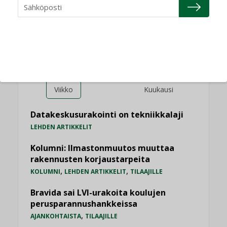
LUETUIMMAT UUTISET
Viikko
Kuukausi
Datakeskusurakointi on tekniikkalaji
LEHDEN ARTIKKELIT
Kolumni: Ilmastonmuutos muuttaa
rakennusten korjaustarpeita
,
,
KOLUMNI
LEHDEN ARTIKKELIT
TILAAJILLE
Bravida sai LVI-urakoita koulujen
perusparannushankkeissa
,
AJANKOHTAISTA
TILAAJILLE