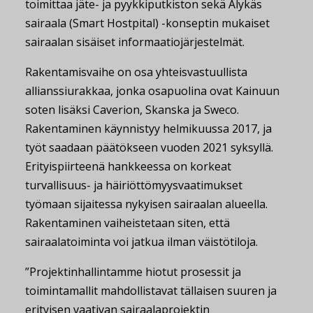
toimittaa jäte- ja pyykkiputkiston sekä Älykäs
sairaala (Smart Hostpital) -konseptin mukaiset
sairaalan sisäiset informaatiojärjestelmät.
Rakentamisvaihe on osa yhteisvastuullista
allianssiurakkaa, jonka osapuolina ovat Kainuun
soten lisäksi Caverion, Skanska ja Sweco.
Rakentaminen käynnistyy helmikuussa 2017, ja
työt saadaan päätökseen vuoden 2021 syksyllä.
Erityispiirteenä hankkeessa on korkeat
turvallisuus- ja häiriöttömyysvaatimukset
työmaan sijaitessa nykyisen sairaalan alueella.
Rakentaminen vaiheistetaan siten, että
sairaalatoiminta voi jatkua ilman väistötiloja.
”Projektinhallintamme hiotut prosessit ja
toimintamallit mahdollistavat tällaisen suuren ja
erityisen vaativan sairaalaprojektin