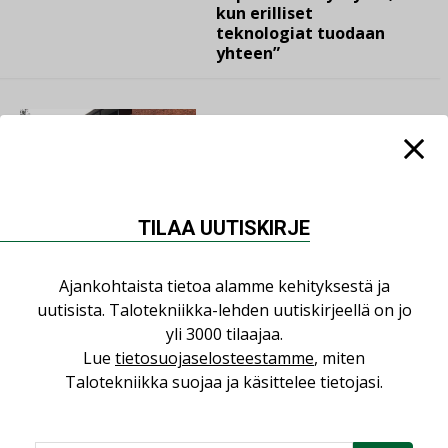
kun erilliset
teknologiat tuodaan
yhteen”
LEHDEN ARTIKKELIT
04.08.2026
Kaivamattomat
menetelmät
vakiinnuttavat
TILAA UUTISKIRJE
asemansa taloyhtiöissä
Ajankohtaista tietoa alamme kehityksestä ja
uutisista. Talotekniikka-lehden uutiskirjeellä on jo
LEHDEN ARTIKKELIT
yli 3000 tilaajaa.
03.08.2026
Lue
tietosuojaselosteestamme
, miten
Valaistusasiantuntija:
Talotekniikka suojaa ja käsittelee tietojasi.
”Talotekniikan pitäisi
helpottaa arkea, ei
monimutkaistaa sitä”