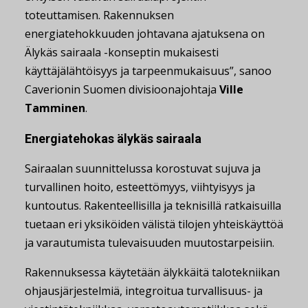
toteuttamisen. Rakennuksen
energiatehokkuuden johtavana ajatuksena on
Älykäs sairaala -konseptin mukaisesti
käyttäjälähtöisyys ja tarpeenmukaisuus”, sanoo
Caverionin Suomen divisioonajohtaja
Ville
Tamminen
.
Energiatehokas älykäs sairaala
Sairaalan suunnittelussa korostuvat sujuva ja
turvallinen hoito, esteettömyys, viihtyisyys ja
kuntoutus. Rakenteellisilla ja teknisillä ratkaisuilla
tuetaan eri yksiköiden välistä tilojen yhteiskäyttöä
ja varautumista tulevaisuuden muutostarpeisiin.
Rakennuksessa käytetään älykkäitä talotekniikan
ohjausjärjestelmiä, integroitua turvallisuus- ja