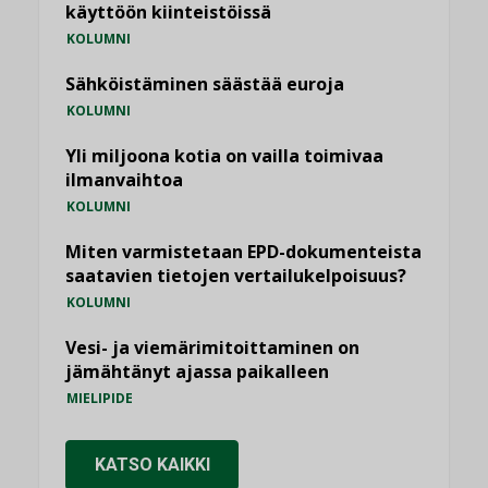
käyttöön kiinteistöissä
KOLUMNI
Sähköistäminen säästää euroja
KOLUMNI
Yli miljoona kotia on vailla toimivaa
ilmanvaihtoa
KOLUMNI
Miten varmistetaan EPD-dokumenteista
saatavien tietojen vertailukelpoisuus?
KOLUMNI
Vesi- ja viemärimitoittaminen on
jämähtänyt ajassa paikalleen
MIELIPIDE
KATSO KAIKKI