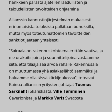
hankkeen parasta ajatellen laadullisten ja
taloudellisten tavoitteiden ohjaamina.
Allianssin kannustinjärjestelmän mukaisesti
erinomaisista tuloksista palkitaan bonuksilla,
mutta myös toteutumattomien tavoitteiden
sanktiot jaetaan yhteisesti.
”Sairaala on rakennuskohteena erittäin vaativa, ja
me urakoitsijoina ja suunnittelijoina vastaamme
siitä, että tilaaja saa arvoa rahalle. Rakennusala
on muuttumassa yhä asiakaslähtöisemmäksi ja
haluamme olla tässä kärkijoukossa”, toteavat
Kainua-allianssin yritysten johtajat
Tuomas
Särkilahti
Skanskasta,
Ville Tamminen
Caverionista ja
Markku Varis
Swecosta.