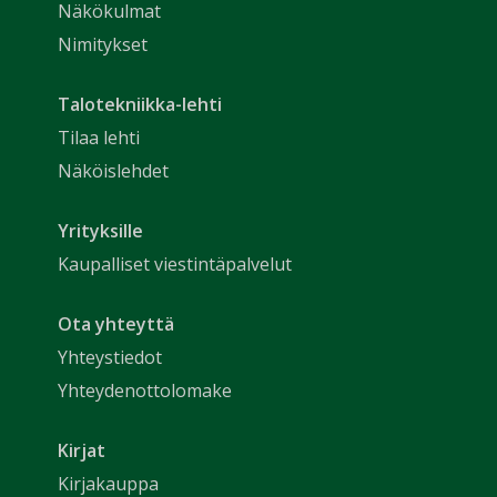
Näkökulmat
Nimitykset
Talotekniikka-lehti
Tilaa lehti
Näköislehdet
Yrityksille
Kaupalliset viestintäpalvelut
Ota yhteyttä
Yhteystiedot
Yhteydenottolomake
Kirjat
Kirjakauppa