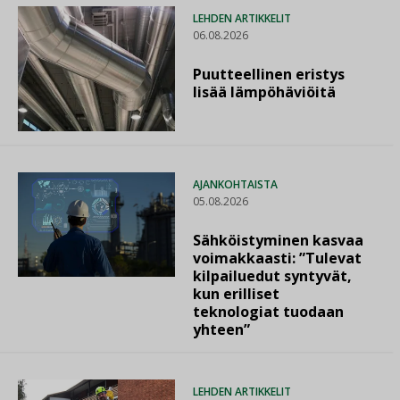
LEHDEN ARTIKKELIT
06.08.2026
Puutteellinen eristys
lisää lämpöhäviöitä
AJANKOHTAISTA
05.08.2026
Sähköistyminen kasvaa
voimakkaasti: ”Tulevat
kilpailuedut syntyvät,
kun erilliset
teknologiat tuodaan
yhteen”
LEHDEN ARTIKKELIT