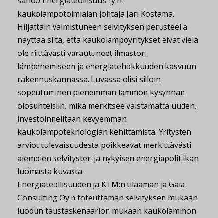
sanoo Energiateollisuus ry:n
kaukolämpötoimialan johtaja Jari Kostama.
Hiljattain valmistuneen selvityksen perusteella
näyttää siltä, että kaukolämpöyritykset eivät vielä
ole riittävästi varautuneet ilmaston
lämpenemiseen ja energiatehokkuuden kasvuun
rakennuskannassa. Luvassa olisi silloin
sopeutuminen pienemmän lämmön kysynnän
olosuhteisiin, mikä merkitsee väistämättä uuden,
investoinneiltaan kevyemmän
kaukolämpöteknologian kehittämistä. Yritysten
arviot tulevaisuudesta poikkeavat merkittävästi
aiempien selvitysten ja nykyisen energiapolitiikan
luomasta kuvasta.
Energiateollisuuden ja KTM:n tilaaman ja Gaia
Consulting Oy:n toteuttaman selvityksen mukaan
luodun taustaskenaarion mukaan kaukolämmön