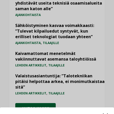
yhdistävät useita teknisiä osaamisalueita
saman katon alle”
AJANKOHTAISTA
Sähköistyminen kasvaa voimakkaasti:
”Tulevat kilpailuedut syntyvät, kun
erilliset teknologiat tuodaan yhteen”
,
AJANKOHTAISTA
TILAAJILLE
Kaivamattomat menetelmät
vakiinnuttavat asemansa taloyhtiöissä
,
LEHDEN ARTIKKELIT
TILAAJILLE
Valaistusasiantuntija: ”Talotekniikan
pitäisi helpottaa arkea, ei monimutkaistaa
sitä”
,
LEHDEN ARTIKKELIT
TILAAJILLE
KATSO KAIKKI