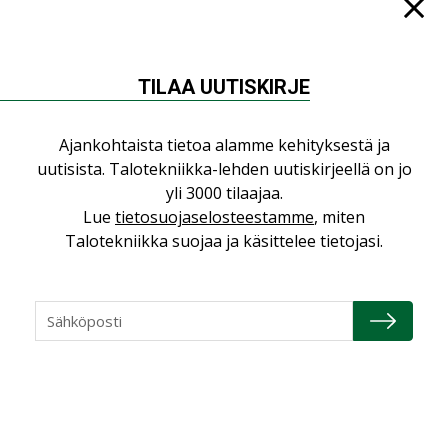
TILAA UUTISKIRJE
NÄKÖKULMIA
Ajankohtaista tietoa alamme kehityksestä ja
Puheista tekoihin – uusin teknologia
uutisista. Talotekniikka-lehden uutiskirjeellä on jo
käyttöön kiinteistöissä
yli 3000 tilaajaa.
KOLUMNI
Lue
tietosuojaselosteestamme
, miten
Talotekniikka suojaa ja käsittelee tietojasi.
Sähköistäminen säästää euroja
KOLUMNI
Yli miljoona kotia on vailla toimivaa
ilmanvaihtoa
KOLUMNI
Miten varmistetaan EPD-dokumenteista
saatavien tietojen vertailukelpoisuus?
KOLUMNI