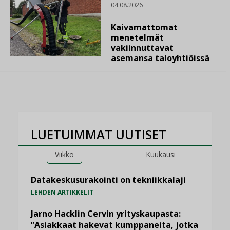
04.08.2026
Kaivamattomat
menetelmät
vakiinnuttavat
asemansa taloyhtiöissä
LUETUIMMAT UUTISET
Viikko
Kuukausi
Datakeskusurakointi on tekniikkalaji
LEHDEN ARTIKKELIT
Jarno Hacklin Cervin yrityskaupasta:
”Asiakkaat hakevat kumppaneita, jotka