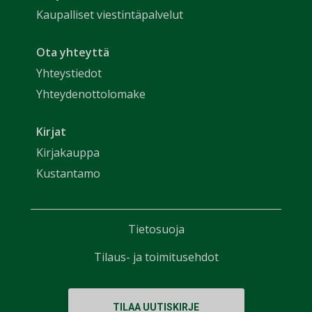
Kaupalliset viestintäpalvelut
Ota yhteyttä
Yhteystiedot
Yhteydenottolomake
Kirjat
Kirjakauppa
Kustantamo
Tietosuoja
Tilaus- ja toimitusehdot
TILAA UUTISKIRJE