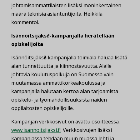
johtamisammattilaisten lisäksi moninkertainen
määrä teknisiä asiantuntijoita, Heikkilä
kommentoi.
Isännöitsijäksi!-kampanjalla herätellään
opiskelijoita
Isännöitsijäksi!-kampanjalla toimiala haluaa lisätä
alan tunnettuutta ja kiinnostavuutta. Alalle
johtavia koulutuspolkuja on Suomessa vain
muutamassa ammattikorkeakoulussa ja
kampanjalla halutaan kertoa alan tarjoamista
opiskelu- ja työmahdollisuuksista näiden
oppilaitosten opiskelijoille.
Kampanjan verkkosivut on avattu osoitteessa:
www.isannoitsijaksi.fi
. Verkkosivujen lisäksi
kampanjassa tehdään muun muassa lehti ja