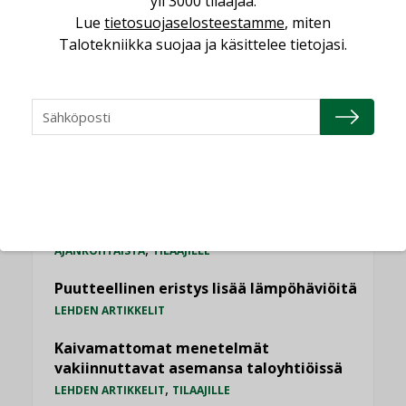
yli 3000 tilaajaa.
Datakeskusurakointi on tekniikkalaji
Lue
tietosuojaselosteestamme
, miten
LEHDEN ARTIKKELIT
Talotekniikka suojaa ja käsittelee tietojasi.
Jarno Hacklin Cervin yrityskaupasta:
”Asiakkaat hakevat kumppaneita, jotka
yhdistävät useita teknisiä osaamisalueita
saman katon alle”
AJANKOHTAISTA
Sähköistyminen kasvaa voimakkaasti:
”Tulevat kilpailuedut syntyvät, kun
erilliset teknologiat tuodaan yhteen”
,
AJANKOHTAISTA
TILAAJILLE
Puutteellinen eristys lisää lämpöhäviöitä
LEHDEN ARTIKKELIT
Kaivamattomat menetelmät
vakiinnuttavat asemansa taloyhtiöissä
,
LEHDEN ARTIKKELIT
TILAAJILLE