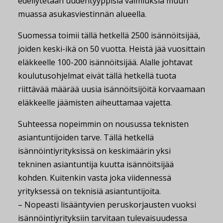
edellytetään uudentyyppisiä valmiuksia muun
muassa asukasviestinnän alueella.
Suomessa toimii tällä hetkellä 2500 isännöitsijää,
joiden keski-ikä on 50 vuotta. Heistä jää vuosittain
eläkkeelle 100-200 isännöitsijää. Alalle johtavat
koulutusohjelmat eivät tällä hetkellä tuota
riittävää määrää uusia isännöitsijöitä korvaamaan
eläkkeelle jäämisten aiheuttamaa vajetta.
Suhteessa nopeimmin on nousussa teknisten
asiantuntijoiden tarve. Tällä hetkellä
isännöintiyrityksissä on keskimäärin yksi
tekninen asiantuntija kuutta isännöitsijää
kohden. Kuitenkin vasta joka viidennessä
yrityksessä on teknisiä asiantuntijoita.
– Nopeasti lisääntyvien peruskorjausten vuoksi
isännöintiyrityksiin tarvitaan tulevaisuudessa