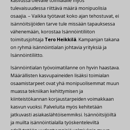
kasvussa olevalle toimialalle myös
tulevaisuudessa riittävä määrä monipuolisia
osaajia. – Vaikka työtavat koko ajan tehostuvat, ei
isännöitsijöiden tarve tule missään tapauksessa
vähenemään, korostaa Isännöintiliiton
toimitusjohtaja
Tero Heikkilä
. Kampanjan takana
on ryhmä isännöintialan johtavia yrityksiä ja
Isännöintiliitto.
Isännöintialan työvoimatilanne on hyvin haastava.
Määrällisten kasvupaineiden lisäksi toimialan
osaamistarpeet ovat yhä monipuolisemmat muun
muassa tekniikan kehittymisen ja
kiinteistökannan korjaustarpeiden voimakkaan
kasvun vuoksi. Palveluita myös kehitetään
jatkuvasti asiakaslähtöisemmiksi. Isännöitsijöiltä
ja muilta isännöintialalla työskenteleviltä