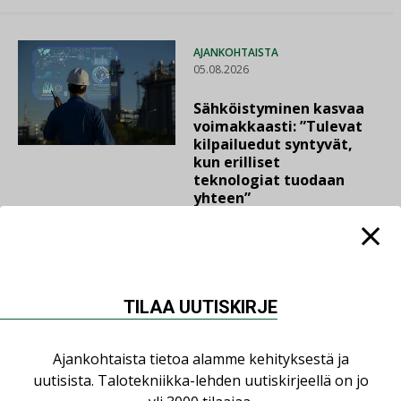
AJANKOHTAISTA
05.08.2026
Sähköistyminen kasvaa
voimakkaasti: ”Tulevat
kilpailuedut syntyvät,
kun erilliset
teknologiat tuodaan
yhteen”
TILAA UUTISKIRJE
LUETUIMMAT UUTISET
Ajankohtaista tietoa alamme kehityksestä ja
Viikko
Kuukausi
uutisista. Talotekniikka-lehden uutiskirjeellä on jo