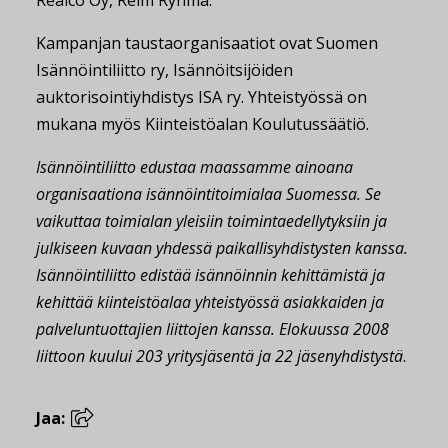
Realco Oy, Reim Ryhmä.
Kampanjan taustaorganisaatiot ovat Suomen
Isännöintiliitto ry, Isännöitsijöiden
auktorisointiyhdistys ISA ry. Yhteistyössä on
mukana myös Kiinteistöalan Koulutussäätiö.
Isännöintiliitto edustaa maassamme ainoana
organisaationa isännöintitoimialaa Suomessa. Se
vaikuttaa toimialan yleisiin toimintaedellytyksiin ja
julkiseen kuvaan yhdessä paikallisyhdistysten kanssa.
Isännöintiliitto edistää isännöinnin kehittämistä ja
kehittää kiinteistöalaa yhteistyössä asiakkaiden ja
palveluntuottajien liittojen kanssa. Elokuussa 2008
liittoon kuului 203 yritysjäsentä ja 22 jäsenyhdistystä
.
Jaa: