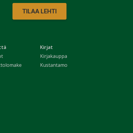
TILAA LEHTI
ttä
Kirjat
ot
Kirjakauppa
ttolomake
Kustantamo