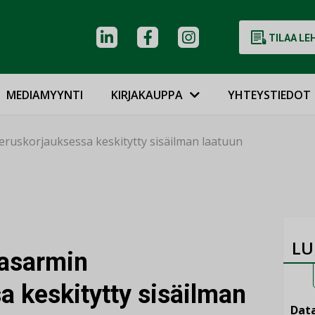
TILAA LE
MEDIAMYYNTI
KIRJAKAUPPA
YHTEYSTIEDOT
ruskorjauksessa keskitytty sisäilman laatuun
LU
kasarmin
a keskitytty sisäilman
Data