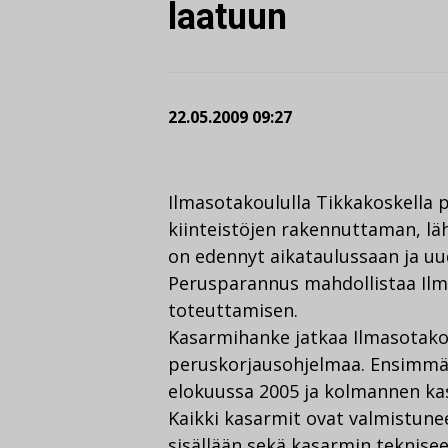
laatuun
22.05.2009 09:27
Ilmasotakoululla Tikkakoskella 
kiinteistöjen rakennuttaman, l
on edennyt aikataulussaan ja uud
Perusparannus mahdollistaa Il
toteuttamisen.
Kasarmihanke jatkaa Ilmasotak
peruskorjausohjelmaa. Ensimmä
elokuussa 2005 ja kolmannen kas
Kaikki kasarmit ovat valmistunee
sisällään sekä kasarmin teknisee