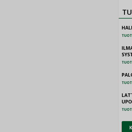
TU
HAL
TUOT
ILM
SYS
TUOT
PAL
TUOT
LAT
UP
TUOT