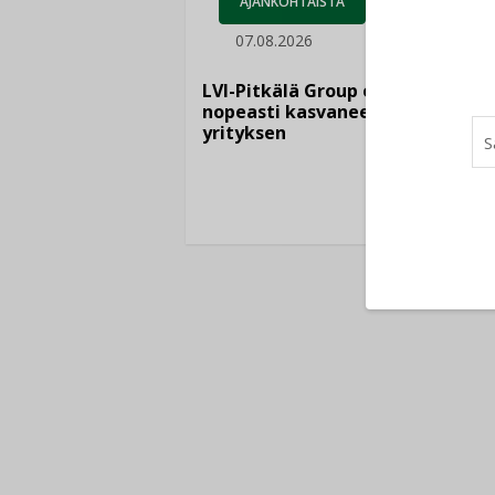
AJANKOHTAISTA
07.08.2026
LEH
06.
LVI-Pitkälä Group osti
nopeasti kasvaneen
yrityksen
Puutte
lisää 