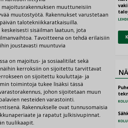
vak
ä majoitusrakennuksen muuttuneisiin
talo
ittyvää muutostyötä. Rakennukset varustetaan
LEHD
äivän talotekniikkaratkaisuilla.
 keskeisesti sisäilman laatuun, jota
manvaihtoa. Tavoitteena on tehdä erilaisiin
oihin joustavasti muuntuvia
a on majoitus- ja sosiaalitilat sekä
 näihin kerroksiin on sijoitettu tarvittavat
NÄ
rrokseen on sijoitettu kouluttaja- ja
rmin toimintoja tukee lisäksi tässä
Puhe
varastorakennus, johon sijoitetaan muun
tekn
alavien nesteiden varastointi.
KOLU
entisenä. Rakennukselle ovat tunnusomaisia
Sähk
ikkunaperiaate ja rapatut julkisivupinnat.
KOLU
n tuulikaapit.