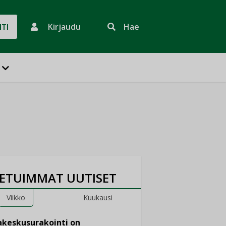
Kirjaudu
Hae
HTI
ETUIMMAT UUTISET
Viikko
Kuukausi
keskusurakointi on