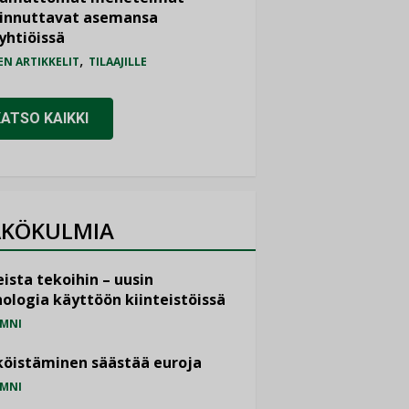
iinnuttavat asemansa
yhtiöissä
,
EN ARTIKKELIT
TILAAJILLE
KATSO KAIKKI
KÖKULMIA
ista tekoihin – uusin
ologia käyttöön kiinteistöissä
MNI
öistäminen säästää euroja
MNI