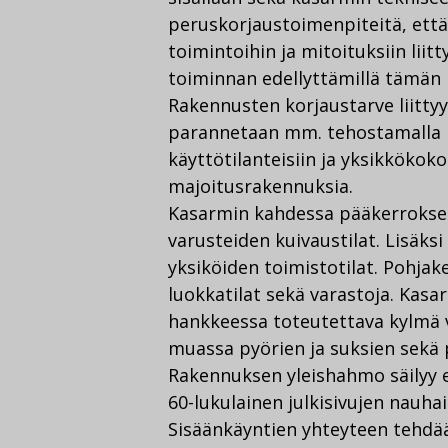
peruskorjaustoimenpiteitä, ett
toimintoihin ja mitoituksiin li
toiminnan edellyttämillä tämän p
Rakennusten korjaustarve liittyy
parannetaan mm. tehostamalla il
käyttötilanteisiin ja yksikkökok
majoitusrakennuksia.
Kasarmin kahdessa pääkerroksess
varusteiden kuivaustilat. Lisäksi
yksiköiden toimistotilat. Pohjake
luokkatilat sekä varastoja. Kasa
hankkeessa toteutettava kylmä 
muassa pyörien ja suksien sekä p
Rakennuksen yleishahmo säilyy 
60-lukulainen julkisivujen nauha
Sisäänkäyntien yhteyteen tehdää