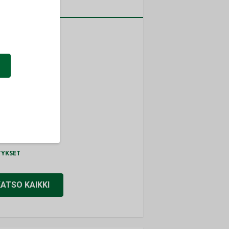
a
MITYKSET
ti
TYKSET
ir
TYKSET
nlund Oy
TYKSET
eider Electric
TYKSET
KATSO KAIKKI