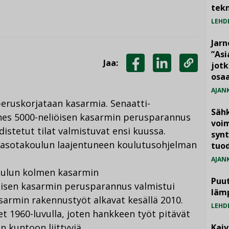
tekn
LEHD
Jarn
”As
Jaa:
jotk
JAA
JAA
KOPIOI
osaa
FACEBOOKISSA
LINKEDINISSÄ
LINKKI
AJAN
peruskorjataan kasarmia. Senaatti-
Säh
ähes 5000-neliöisen kasarmin perusparannus
voim
istetut tilat valmistuvat ensi kuussa.
synt
masotakoulun laajentuneen koulutusohjelman
tuo
AJAN
oulun kolmen kasarmin
Puut
isen kasarmin perusparannus valmistui
läm
armin rakennustyöt alkavat kesällä 2010.
LEHD
t 1960-luvulla, joten hankkeen työt pitävät
n kuntoon liittyviä
Kai