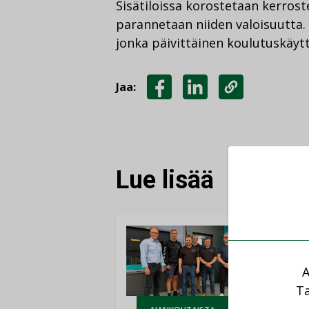
Sisätiloissa korostetaan kerrost
parannetaan niiden valoisuutta.
jonka päivittäinen koulutuskäytt
Jaa:
JAA
JAA
KOPIOI
FACEBOOKISSA
LINKEDINISSÄ
LINKKI
Lue lisää
A
Ta