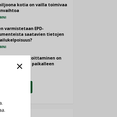
miljoona kotia on vailla toimivaa
anvaihtoa
MNI
n varmistetaan EPD-
menteista saatavien tietojen
ailukelpoisuus?
MNI
- ja viemärimitoittaminen on
htänyt ajassa paikalleen
PIDE
KATSO KAIKKI
a.
aa.