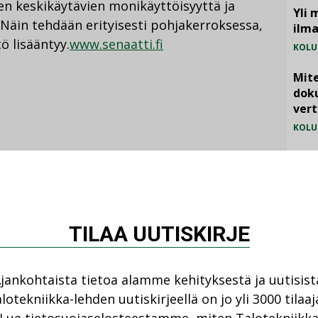
en keskikäytävien monikäyttöisyyttä ja
Yli 
 Näin tehdään erityisesti pohjakerroksessa,
ilm
ö lisääntyy.
www.senaatti.fi
KOLU
Mite
doku
vert
KOLU
Vesi
jämä
Katso kaikki
MIELI
TILAA UUTISKIRJE
jankohtaista tietoa alamme kehityksestä ja uutisist
lotekniikka-lehden uutiskirjeellä on jo yli 3000 tilaaj