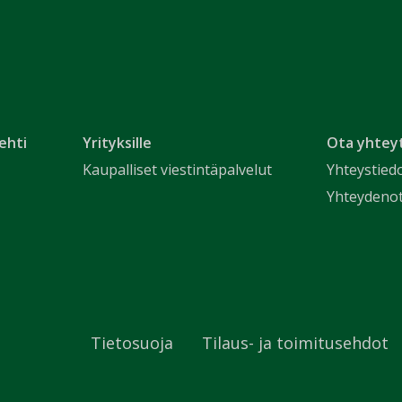
ehti
Yrityksille
Ota yhtey
Kaupalliset viestintäpalvelut
Yhteystied
Yhteydeno
Tietosuoja
Tilaus- ja toimitusehdot