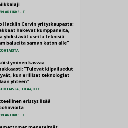
iikkalaji
EN ARTIKKELIT
o Hacklin Cervin yrityskaupasta:
iakkaat hakevat kumppaneita,
a yhdistävät useita teknisiä
misalueita saman katon alle”
KOHTAISTA
köistyminen kasvaa
akkaasti: ”Tulevat kilpailuedut
yvät, kun erilliset teknologiat
daan yhteen”
,
KOHTAISTA
TILAAJILLE
teellinen eristys lisää
pöhäviöitä
EN ARTIKKELIT
vamattomat menetelmät