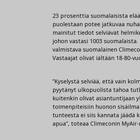
23 prosenttia suomalaisista elää
puolestaan potee jatkuvaa nuhaa, 
mainitut tiedot selviävät helmi
johon vastasi 1003 suomalaista. 
valmistava suomalainen Climecon
Vastaajat olivat iältään 18-80-vu
”Kyselystä selviää, että vain ko
pyytänyt ulkopuolista tahoa tutk
kuitenkin olivat asiantuntijaan 
toimenpiteisiin huonon sisäilman
tunteesta ei siis kannata jäädä
apua”, toteaa Climeconin MyAir