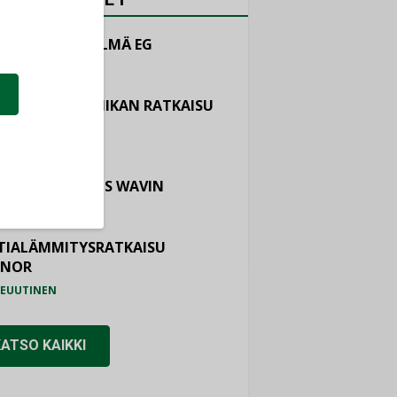
LINTAJÄRJESTELMÄ EG
EUUTINEN
ASTOINTITEKNIIKAN RATKAISU
TEMAIR
EUUTINEN
OTURVALLISUUS WAVIN
EUUTINEN
TIALÄMMITYSRATKAISU
ONOR
EUUTINEN
KATSO KAIKKI