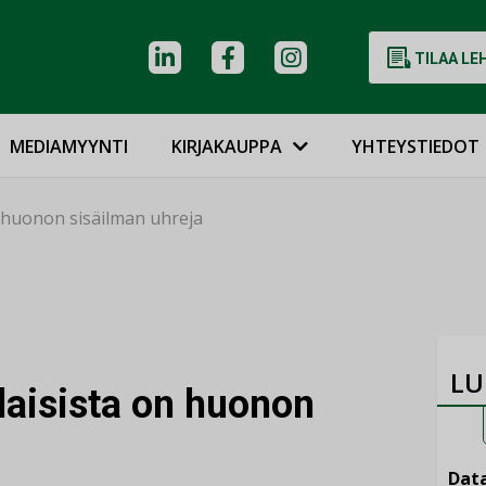
TILAA LE
MEDIAMYYNTI
KIRJAKAUPPA
YHTEYSTIEDOT
 huonon sisäilman uhreja
LU
aisista on huonon
Data