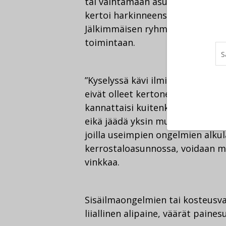
tai vaihtamaan asuntonsa toisee
kertoi harkinneensa asunnon vai
Jälkimmäisen ryhmän kohdalla epä
toimintaan.
”Kyselyssä kävi ilmi, että asunto
eivät olleet kertoneet ongelmista
kannattaisi kuitenkin aina selvi
eikä jäädä yksin murehtimaan asi
joilla useimpien ongelmien alkuläh
kerrostaloasunnossa, voidaan mo
vinkkaa.
Sisäilmaongelmien tai kosteusva
liiallinen alipaine, väärät paine