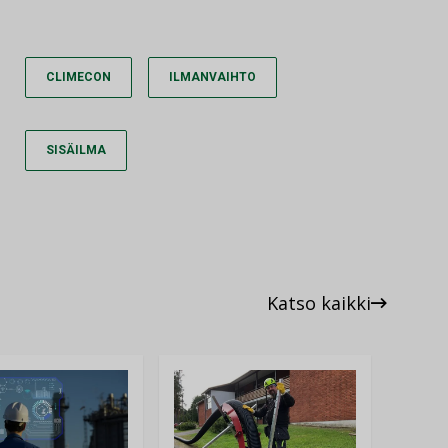
CLIMECON
ILMANVAIHTO
SISÄILMA
Katso kaikki