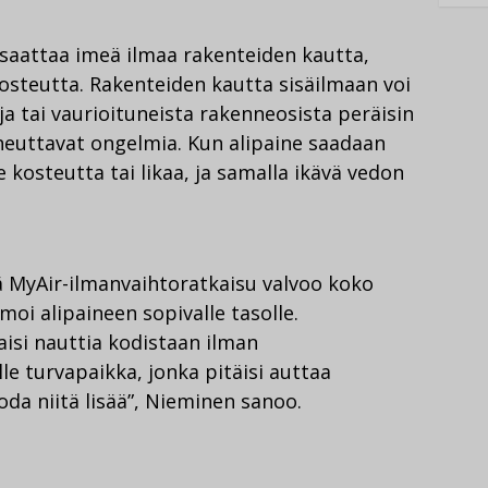
o saattaa imeä ilmaa rakenteiden kautta,
 kosteutta. Rakenteiden kautta sisäilmaan voi
a tai vaurioituneista rakenneosista peräisin
iheuttavat ongelmia. Kun alipaine saadaan
me kosteutta tai likaa, ja samalla ikävä vedon
 MyAir-ilmanvaihtoratkaisu valvoo koko
moi alipaineen sopivalle tasolle.
aisi nauttia kodistaan ilman
le turvapaikka, jonka pitäisi auttaa
oda niitä lisää”, Nieminen sanoo.