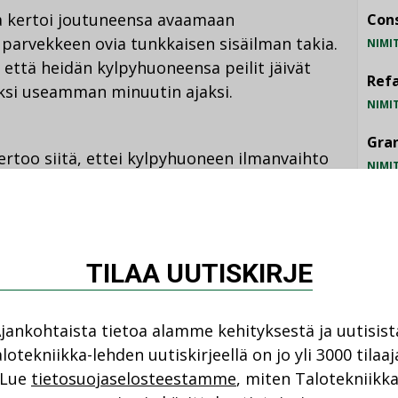
ta kertoi joutuneensa avaamaan
Cons
 parvekkeen ovia tunkkaisen sisäilman takia.
NIMI
 että heidän kylpyhuoneensa peilit jäivät
Refa
ksi useamman minuutin ajaksi.
NIMI
Gra
ertoo siitä, ettei kylpyhuoneen ilmanvaihto
NIMI
steissa tiloissa olisi tärkeää, että ilma
Schn
jäisi tekemään tuhoja.”
NIMI
TILAA UUTISKIRJE
asunnonvaihtoon
aa ihmiset vaihtamaan asuntoaan. Kyselyn
jankohtaista tietoa alamme kehityksestä ja uutisist
epäilleensä kodissaan sisäilmaongelmaa tai
lotekniikka-lehden uutiskirjeellä on jo yli 3000 tilaaj
t olivat epäilynsä vuoksi päätyneet myymään
Lue
tietosuojaselosteestamme
, miten Talotekniikk
TU