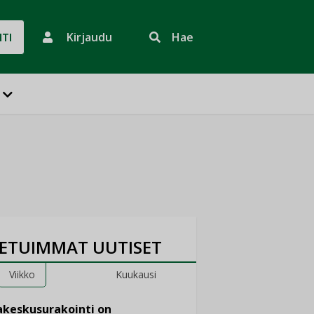
Kirjaudu
Hae
HTI
ETUIMMAT UUTISET
Viikko
Kuukausi
keskusurakointi on