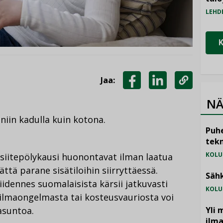
LEHD
Jaa:
JAA
JAA
KOPIOI
NÄ
FACEBOOKISSA
LINKEDINISSÄ
LINKKI
niin kadulla kuin kotona.
Puhe
tekn
KOLU
 siitepölykausi huonontavat ilman laatua
ttä parane sisätiloihin siirryttäessä.
Sähk
idennes suomalaisista kärsii jatkuvasti
KOLU
äilmaongelmasta tai kosteusvauriosta voi
asuntoa.
Yli 
ilm