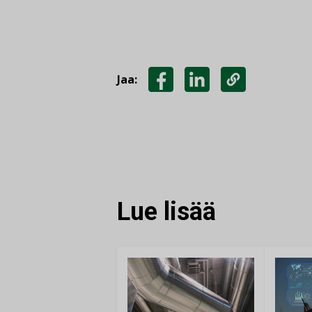
Jaa:
JAA
JAA
KOPIOI
FACEBOOKISSA
LINKEDINISSÄ
LINKKI
Lue lisää