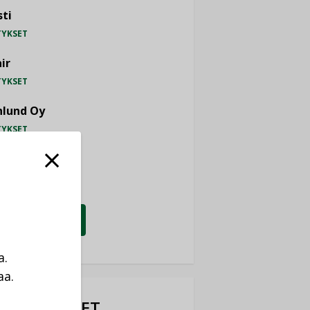
ti
TYKSET
ir
TYKSET
nlund Oy
TYKSET
eider Electric
TYKSET
KATSO KAIKKI
a.
aa.
a
OTEUUTISET