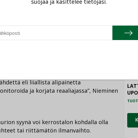
n. Heidän lisäkseen 11 prosenttia vastaajista
suojaa ja käsittelee tietojasi.
htoa epäillyn sisäilmaongelman vuoksi.
HAL
ily ei kuitenkaan ollut vielä johtanut
TUOT
ILM
SYS
a vaihtaneet tai vaihtoa harkinneet vastaajat
TUOT
an ulkopuolisille tahoille. Epäilyt
PAL
ttää yhdessä sisäilma-asiantuntijan kanssa,
TUOT
aa. Markkinoilla on myös tarjolla ratkaisuja,
dettä eli liiallista alipainetta
LAT
nitoroida ja korjata reaaliajassa”, Nieminen
UP
TUOT
urion syynä voi kerrostalon kohdalla olla
suhteet tai riittämätön ilmanvaihto.