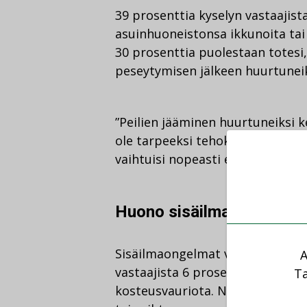
39 prosenttia kyselyn vastaajis
asuinhuoneistonsa ikkunoita tai
30 prosenttia puolestaan totesi,
peseytymisen jälkeen huurtunei
”Peilien jääminen huurtuneiksi k
ole tarpeeksi tehokas. Etenkin ko
vaihtuisi nopeasti eikä kosteus 
Huono sisäilma voi ajaa 
Sisäilmaongelmat voivat jopa aj
A
vastaajista 6 prosenttia kertoi 
Ta
kosteusvauriota. Nämä vastaaja