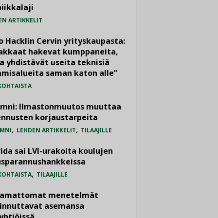
iikkalaji
EN ARTIKKELIT
o Hacklin Cervin yrityskaupasta:
iakkaat hakevat kumppaneita,
a yhdistävät useita teknisiä
misalueita saman katon alle”
KOHTAISTA
umni: Ilmastonmuutos muuttaa
nnusten korjaustarpeita
,
,
MNI
LEHDEN ARTIKKELIT
TILAAJILLE
ida sai LVI-urakoita koulujen
usparannushankkeissa
,
KOHTAISTA
TILAAJILLE
vamattomat menetelmät
iinnuttavat asemansa
yhtiöissä