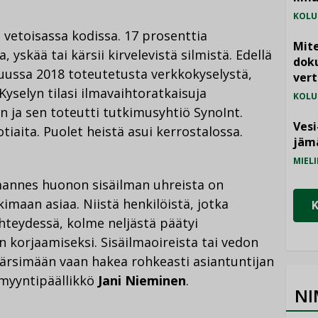
KOLU
 vetoisassa kodissa. 17 prosenttia
Mite
yskää tai kärsii kirvelevistä silmistä. Edellä
doku
kuussa 2018 toteutetusta verkkokyselystä,
vert
Kyselyn tilasi ilmavaihtoratkaisuja
KOLU
 ja sen toteutti tutkimusyhtiö SynoInt.
Vesi
otiaita. Puolet heistä asui kerrostalossa.
jämä
MIELI
lmannes huonon sisäilman uhreista on
imaan asiaa. Niistä henkilöistä, jotka
yhteydessä, kolme neljästä päätyi
 korjaamiseksi. Sisäilmaoireista tai vedon
 kärsimään vaan hakea rohkeasti asiantuntijan
-myyntipäällikkö
Jani Nieminen
.
NI