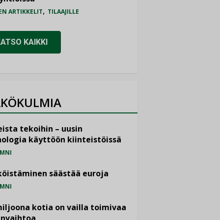
,
EN ARTIKKELIT
TILAAJILLE
KATSO KAIKKI
KÖKULMIA
ista tekoihin – uusin
ologia käyttöön kiinteistöissä
MNI
öistäminen säästää euroja
MNI
miljoona kotia on vailla toimivaa
anvaihtoa