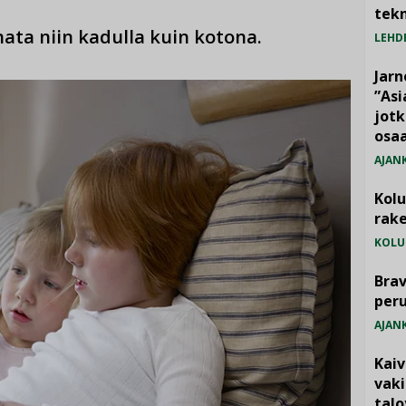
tekn
ata niin kadulla kuin kotona.
LEHD
Jarn
”As
jotk
osaa
AJAN
Kol
rake
KOLU
Brav
per
AJAN
Kai
vak
talo