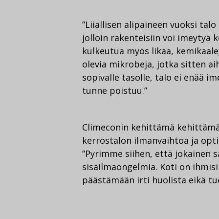
”Liiallisen alipaineen vuoksi tal
jolloin rakenteisiin voi imeytyä
kulkeutua myös likaa, kemikaalej
olevia mikrobeja, jotka sitten a
sopivalle tasolle, talo ei enää i
tunne poistuu.”
Climeconin kehittämä kehittämä
kerrostalon ilmanvaihtoa ja opti
”Pyrimme siihen, että jokainen s
sisäilmaongelmia. Koti on ihmisil
päästämään irti huolista eikä tu