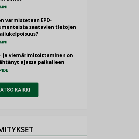
MNI
n varmistetaan EPD-
menteista saatavien tietojen
ailukelpoisuus?
MNI
- ja viemärimitoittaminen on
htänyt ajassa paikalleen
PIDE
KATSO KAIKKI
MITYKSET