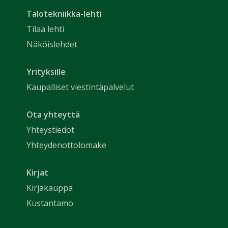
Talotekniikka-lehti
Tilaa lehti
Näköislehdet
Yrityksille
Kaupalliset viestintäpalvelut
Ota yhteyttä
Yhteystiedot
Yhteydenottolomake
Kirjat
Kirjakauppa
Kustantamo