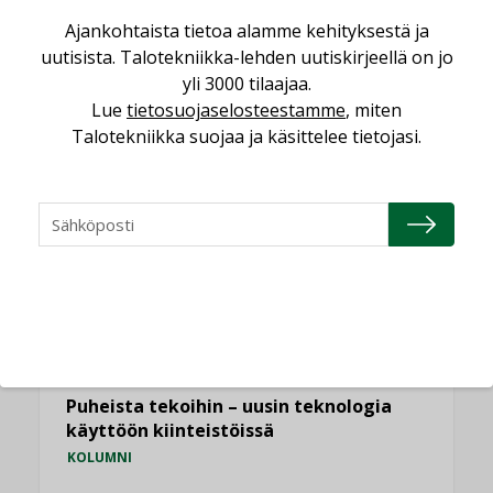
Ajankohtaista tietoa alamme kehityksestä ja
uutisista. Talotekniikka-lehden uutiskirjeellä on jo
yli 3000 tilaajaa.
LUETUIMMAT UUTISET
Lue
tietosuojaselosteestamme
, miten
Viikko
Kuukausi
Talotekniikka suojaa ja käsittelee tietojasi.
KATSO KAIKKI
NÄKÖKULMIA
Puheista tekoihin – uusin teknologia
käyttöön kiinteistöissä
KOLUMNI