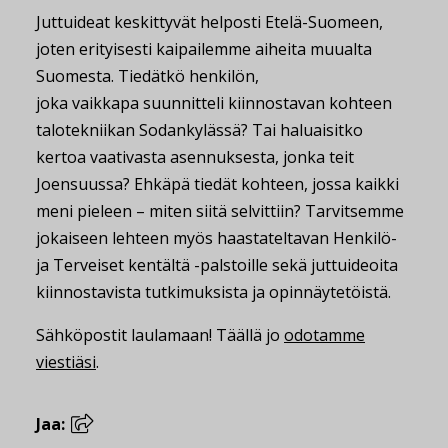
Juttuideat keskittyvät helposti Etelä-Suomeen,
joten erityisesti kaipailemme aiheita muualta
Suomesta. Tiedätkö henkilön,
joka vaikkapa suunnitteli kiinnostavan kohteen
talotekniikan Sodankylässä? Tai haluaisitko
kertoa vaativasta asennuksesta, jonka teit
Joensuussa? Ehkäpä tiedät kohteen, jossa kaikki
meni pieleen – miten siitä selvittiin? Tarvitsemme
jokaiseen lehteen myös haastateltavan Henkilö-
ja Terveiset kentältä -palstoille sekä juttuideoita
kiinnostavista tutkimuksista ja opinnäytetöistä.
Sähköpostit laulamaan! Täällä jo
odotamme
viestiäsi
.
Jaa: