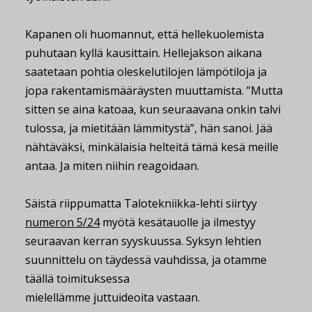
Kapanen oli huomannut, että hellekuolemista
puhutaan kyllä kausittain. Hellejakson aikana
saatetaan pohtia oleskelutilojen lämpötiloja ja
jopa rakentamismääräysten muuttamista. ”Mutta
sitten se aina katoaa, kun seuraavana onkin talvi
tulossa, ja mietitään lämmitystä”, hän sanoi. Jää
nähtäväksi, minkälaisia helteitä tämä kesä meille
antaa. Ja miten niihin reagoidaan.
Säistä riippumatta Talotekniikka-lehti siirtyy
numeron 5/24
myötä kesätauolle ja ilmestyy
seuraavan kerran syyskuussa. Syksyn lehtien
suunnittelu on täydessä vauhdissa, ja otamme
täällä toimituksessa
mielellämme juttuideoita vastaan.