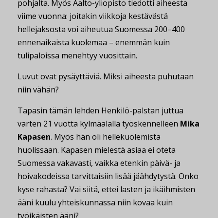
pohjalta. Myös Aalto-yliopisto tiedotti aiheesta
viime vuonna: joitakin viikkoja kestävästä
hellejaksosta voi aiheutua Suomessa 200–400
ennenaikaista kuolemaa – enemmän kuin
tulipaloissa menehtyy vuosittain.
Luvut ovat pysäyttäviä. Miksi aiheesta puhutaan
niin vähän?
Tapasin tämän lehden Henkilö-palstan juttua
varten 21 vuotta kylmäalalla työskennelleen
Mika
Kapasen
. Myös hän oli hellekuolemista
huolissaan. Kapasen mielestä asiaa ei oteta
Suomessa vakavasti, vaikka etenkin päivä- ja
hoivakodeissa tarvittaisiin lisää jäähdytystä. Onko
kyse rahasta? Vai siitä, ettei lasten ja ikäihmisten
ääni kuulu yhteiskunnassa niin kovaa kuin
työikäisten ääni?