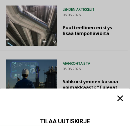
LEHDEN ARTIKKELIT
06.08.2026
Puutteellinen eristys
lisää lämpöhäviöitä
AJANKOHTAISTA
05.08.2026
Sähköistyminen kasvaa
voimakkaasti: ”Tulevat
kilpailuedut syntyvät,
kun erilliset
teknologiat tuodaan
yhteen”
TILAA UUTISKIRJE