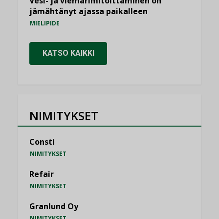
Vesi- ja viemärimitoittaminen on
jämähtänyt ajassa paikalleen
MIELIPIDE
KATSO KAIKKI
NIMITYKSET
Consti
NIMITYKSET
Refair
NIMITYKSET
Granlund Oy
NIMITYKSET