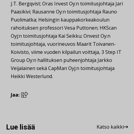
J.T. Bergqvist; Oras Invest Oy:n toimitusjohtaja Jari
Paasikivi; Rausanne Oy:n toimitusjohtaja Rauno
Puolimatka; Helsingin kauppakorkeakoulun
rahoituksen professori Vesa Puttonen; HKScan
Oyj:n toimitusjohtaja Kai Seikku; Onvest Oy:n
toimitusjohtaja, vuorineuvos Maarit Toivanen-
Koivisto, viime vuoden kilpailun voittaja, 3 Step IT
Group Oy:n hallituksen puheenjohtaja Jarkko
Veijalainen sekä CapMan Oyj:n toimitusjohtaja
Heikki Westerlund.
Jaa:
Lue lisää
Katso kaikki