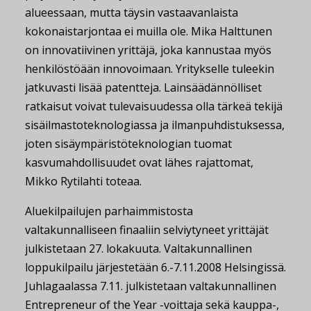
alueessaan, mutta täysin vastaavanlaista
kokonaistarjontaa ei muilla ole. Mika Halttunen
on innovatiivinen yrittäjä, joka kannustaa myös
henkilöstöään innovoimaan. Yritykselle tuleekin
jatkuvasti lisää patentteja. Lainsäädännölliset
ratkaisut voivat tulevaisuudessa olla tärkeä tekijä
sisäilmastoteknologiassa ja ilmanpuhdistuksessa,
joten sisäympäristöteknologian tuomat
kasvumahdollisuudet ovat lähes rajattomat,
Mikko Rytilahti toteaa.
Aluekilpailujen parhaimmistosta
valtakunnalliseen finaaliin selviytyneet yrittäjät
julkistetaan 27. lokakuuta. Valtakunnallinen
loppukilpailu järjestetään 6.-7.11.2008 Helsingissä.
Juhlagaalassa 7.11. julkistetaan valtakunnallinen
Entrepreneur of the Year -voittaja sekä kauppa-,