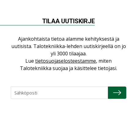
Sähköistyminen kasvaa
voimakkaasti: ”Tulevat
kilpailuedut syntyvät,
TILAA UUTISKIRJE
kun erilliset
teknologiat tuodaan
yhteen”
Ajankohtaista tietoa alamme kehityksestä ja
uutisista. Talotekniikka-lehden uutiskirjeellä on jo
yli 3000 tilaajaa.
Lue
tietosuojaselosteestamme
, miten
Talotekniikka suojaa ja käsittelee tietojasi.
LUETUIMMAT UUTISET
Viikko
Kuukausi
Datakeskusurakointi on tekniikkalaji
LEHDEN ARTIKKELIT
Jarno Hacklin Cervin yrityskaupasta:
”Asiakkaat hakevat kumppaneita, jotka