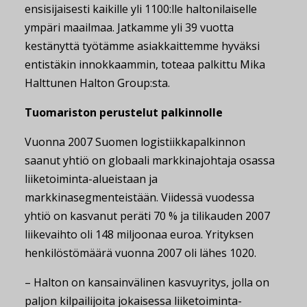
ensisijaisesti kaikille yli 1100:lle haltonilaiselle
ympäri maailmaa. Jatkamme yli 39 vuotta
kestänyttä työtämme asiakkaittemme hyväksi
entistäkin innokkaammin, toteaa palkittu Mika
Halttunen Halton Group:sta.
Tuomariston perustelut palkinnolle
Vuonna 2007 Suomen logistiikkapalkinnon
saanut yhtiö on globaali markkinajohtaja osassa
liiketoiminta-alueistaan ja
markkinasegmenteistään. Viidessä vuodessa
yhtiö on kasvanut peräti 70 % ja tilikauden 2007
liikevaihto oli 148 miljoonaa euroa. Yrityksen
henkilöstömäärä vuonna 2007 oli lähes 1020.
– Halton on kansainvälinen kasvuyritys, jolla on
paljon kilpailijoita jokaisessa liiketoiminta-