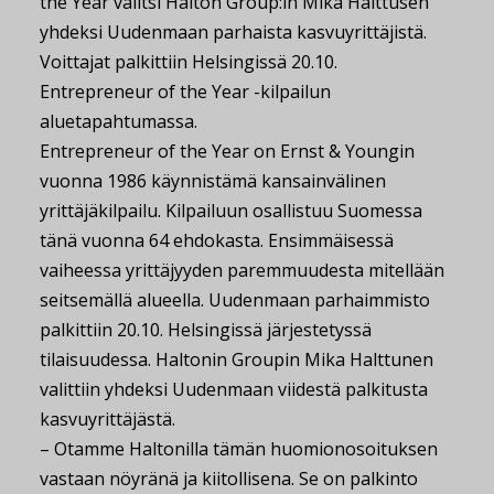
the Year valitsi Halton Group:in Mika Halttusen
yhdeksi Uudenmaan parhaista kasvuyrittäjistä.
Voittajat palkittiin Helsingissä 20.10.
Entrepreneur of the Year -kilpailun
aluetapahtumassa.
Entrepreneur of the Year on Ernst & Youngin
vuonna 1986 käynnistämä kansainvälinen
yrittäjäkilpailu. Kilpailuun osallistuu Suomessa
tänä vuonna 64 ehdokasta. Ensimmäisessä
vaiheessa yrittäjyyden paremmuudesta mitellään
seitsemällä alueella. Uudenmaan parhaimmisto
palkittiin 20.10. Helsingissä järjestetyssä
tilaisuudessa. Haltonin Groupin Mika Halttunen
valittiin yhdeksi Uudenmaan viidestä palkitusta
kasvuyrittäjästä.
– Otamme Haltonilla tämän huomionosoituksen
vastaan nöyränä ja kiitollisena. Se on palkinto