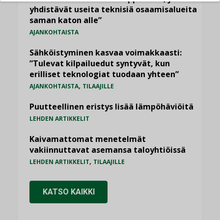
yhdistävät useita teknisiä osaamisalueita
saman katon alle”
AJANKOHTAISTA
Sähköistyminen kasvaa voimakkaasti:
”Tulevat kilpailuedut syntyvät, kun
erilliset teknologiat tuodaan yhteen”
,
AJANKOHTAISTA
TILAAJILLE
Puutteellinen eristys lisää lämpöhäviöitä
LEHDEN ARTIKKELIT
Kaivamattomat menetelmät
vakiinnuttavat asemansa taloyhtiöissä
,
LEHDEN ARTIKKELIT
TILAAJILLE
KATSO KAIKKI