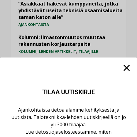
”Asiakkaat hakevat kumppaneita, jotka
yhdistävät useita teknisiä osaamisalueita
saman katon alle”
AJANKOHTAISTA
Kolumni: Ilmastonmuutos muuttaa
rakennusten korjaustarpeita
,
,
KOLUMNI
LEHDEN ARTIKKELIT
TILAAJILLE
Bravida sai LVI-urakoita koulujen
perusparannushankkeissa
,
AJANKOHTAISTA
TILAAJILLE
Kaivamattomat menetelmät
TILAA UUTISKIRJE
vakiinnuttavat asemansa taloyhtiöissä
,
LEHDEN ARTIKKELIT
TILAAJILLE
Ajankohtaista tietoa alamme kehityksestä ja
uutisista. Talotekniikka-lehden uutiskirjeellä on jo
yli 3000 tilaajaa.
KATSO KAIKKI
Lue
tietosuojaselosteestamme
, miten