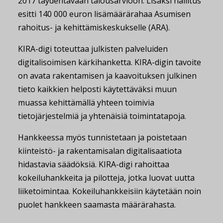
2017 täydentävään talousarvioon. Lisäksi hallitus
esitti 140 000 euron lisämäärärahaa Asumisen
rahoitus- ja kehittämiskeskukselle (ARA).
KIRA-digi toteuttaa julkisten palveluiden
digitalisoimisen kärkihanketta. KIRA-digin tavoite
on avata rakentamisen ja kaavoituksen julkinen
tieto kaikkien helposti käytettäväksi muun
muassa kehittämällä yhteen toimivia
tietojärjestelmiä ja yhtenäisiä toimintatapoja.
Hankkeessa myös tunnistetaan ja poistetaan
kiinteistö- ja rakentamisalan digitalisaatiota
hidastavia säädöksiä. KIRA-digi rahoittaa
kokeiluhankkeita ja pilotteja, jotka luovat uutta
liiketoimintaa. Kokeiluhankkeisiin käytetään noin
puolet hankkeen saamasta määrärahasta.