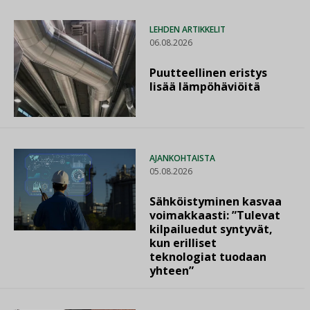
LEHDEN ARTIKKELIT
06.08.2026
Puutteellinen eristys
lisää lämpöhäviöitä
AJANKOHTAISTA
05.08.2026
Sähköistyminen kasvaa
voimakkaasti: ”Tulevat
kilpailuedut syntyvät,
kun erilliset
teknologiat tuodaan
yhteen”