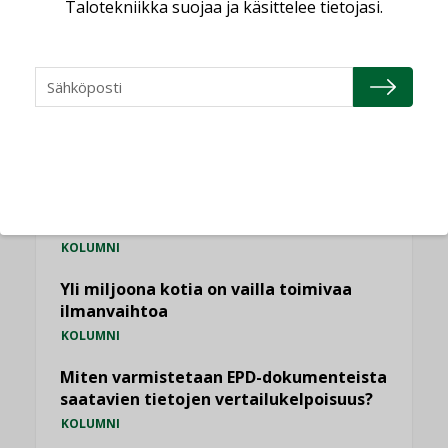
Talotekniikka suojaa ja käsittelee tietojasi.
NÄKÖKULMIA
Puheista tekoihin – uusin teknologia
käyttöön kiinteistöissä
KOLUMNI
Sähköistäminen säästää euroja
KOLUMNI
Yli miljoona kotia on vailla toimivaa
ilmanvaihtoa
KOLUMNI
Miten varmistetaan EPD-dokumenteista
saatavien tietojen vertailukelpoisuus?
KOLUMNI