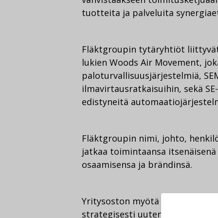
tuotteita ja palveluita synergia
Fläktgroupin tytäryhtiöt liittyv
lukien Woods Air Movement, joka
paloturvallisuusjärjestelmiä, SE
ilmavirtausratkaisuihin, sekä SE-
edistyneitä automaatiojärjestel
Fläktgroupin nimi, johto, henkilö
jatkaa toimintaansa itsenäisenä
osaamisensa ja brändinsä.
Yritysoston myötä Samsung aiko
strategisesti uutena kasvun moo