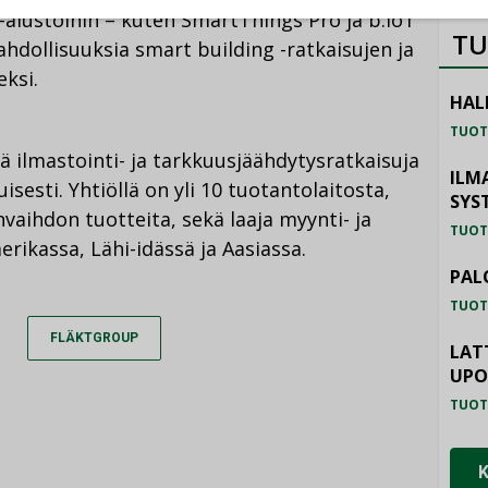
alustoihin – kuten SmartThings Pro ja b.IoT
TU
hdollisuuksia smart building -ratkaisujen ja
ksi.
HAL
TUOT
ä ilmastointi- ja tarkkuusjäähdytysratkaisuja
ILM
isesti. Yhtiöllä on yli 10 tuotantolaitosta,
SYS
nvaihdon tuotteita, sekä laaja myynti- ja
TUOT
rikassa, Lähi-idässä ja Aasiassa.
PAL
TUOT
FLÄKTGROUP
LAT
UP
TUOT