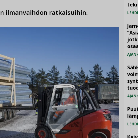
tekn
in ilmanvaihdon ratkaisuihin.
LEHD
Jarn
”As
jotk
osaa
AJAN
Säh
voim
synt
tuo
AJAN
Puut
läm
LEHD
Kai