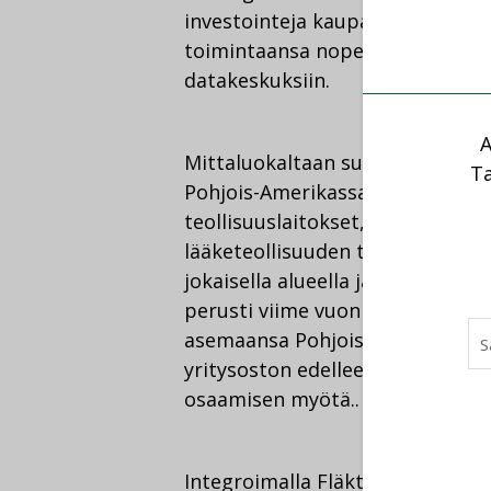
investointeja kaupallisiin ilmanv
toimintaansa nopeasti kasvaville 
datakeskuksiin.
A
Mittaluokaltaan suurten ilmasto
Ta
Pohjois-Amerikassa ja Euroopas
teollisuuslaitokset, liikerakennu
lääketeollisuuden tilat – yhtiö 
jokaisella alueella ja parantam
perusti viime vuonna yhteisyrit
asemaansa Pohjois-Amerikan mar
yritysoston edelleen vahvistava
osaamisen myötä..
Integroimalla Fläktgroupin edis