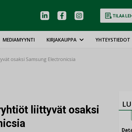
TILAA LE
MEDIAMYYNTI
KIRJAKAUPPA
YHTEYSTIEDOT
ttyvät osaksi Samsung Electronicsia
LU
yhtiöt liittyvät osaksi
icsia
Data