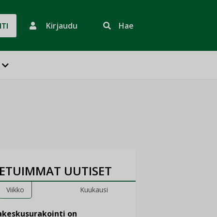
Kirjaudu
Hae
HTI
ETUIMMAT UUTISET
Viikko
Kuukausi
keskusurakointi on