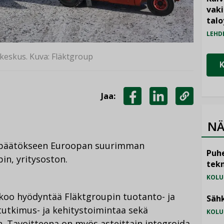
vak
talo
LEHD
keskus. Kuva: Fläktgroup
Jaa:
JAA
JAA
KOPIOI
FACEBOOKISSA
LINKEDINISSÄ
LINKKI
NÄ
 päätökseen Euroopan suurimman
Puhe
in, yritysoston.
tekn
KOLU
oo hyödyntää Fläktgroupin tuotanto- ja
Sähk
tutkimus- ja kehitystoimintaa sekä
KOLU
. Tavoitteena on myös asteittain integroida