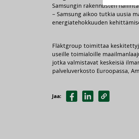
Samsungin rakennusten hallinta-
– Samsung aikoo tutkia uusia ma
energiatehokkuuden kehittämise
Fläktgroup toimittaa keskitettyj
useille toimialoille maailmanlaaju
jotka valmistavat keskeisiä ilma
palveluverkosto Euroopassa, Ame
Jaa:
JAA
JAA
KOPIOI
FACEBOOKISSA
LINKEDINISSÄ
LINKKI