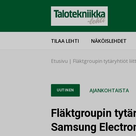
TILAA LEHTI
NÄKÖISLEHDET
Etusivu
|
Fläktgroupin tytäryhtiöt lii
AJANKOHTAISTA
UUTINEN
Fläktgroupin tytär
Samsung Electron