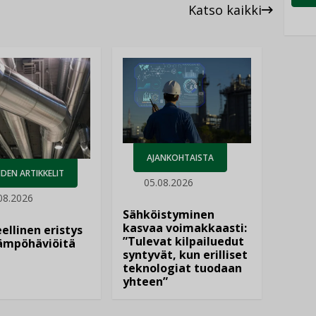
Katso kaikki
AJANKOHTAISTA
DEN ARTIKKELIT
05.08.2026
08.2026
Sähköistyminen
kasvaa voimakkaasti:
ellinen eristys
”Tulevat kilpailuedut
lämpöhäviöitä
syntyvät, kun erilliset
teknologiat tuodaan
yhteen”