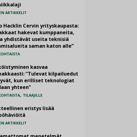
iikkalaji
EN ARTIKKELIT
o Hacklin Cervin yrityskaupasta:
iakkaat hakevat kumppaneita,
a yhdistävät useita teknisiä
misalueita saman katon alle”
KOHTAISTA
köistyminen kasvaa
akkaasti: ”Tulevat kilpailuedut
yvät, kun erilliset teknologiat
daan yhteen”
,
KOHTAISTA
TILAAJILLE
teellinen eristys lisää
pöhäviöitä
EN ARTIKKELIT
vamattomat menetelmät