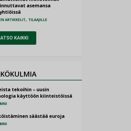
iinnuttavat asemansa
yhtiöissä
,
EN ARTIKKELIT
TILAAJILLE
KATSO KAIKKI
KÖKULMIA
ista tekoihin – uusin
ologia käyttöön kiinteistöissä
MNI
öistäminen säästää euroja
MNI