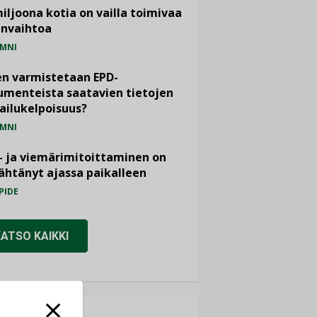
miljoona kotia on vailla toimivaa
anvaihtoa
MNI
n varmistetaan EPD-
menteista saatavien tietojen
ailukelpoisuus?
MNI
- ja viemärimitoittaminen on
htänyt ajassa paikalleen
PIDE
KATSO KAIKKI