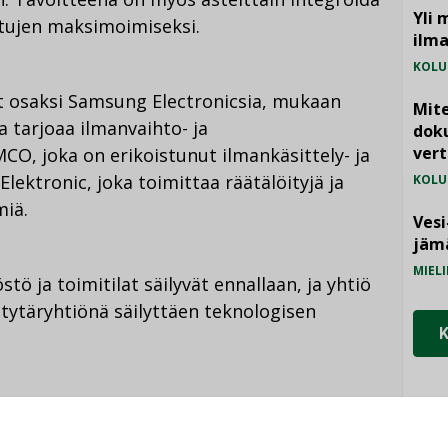
Yli 
etujen maksimoimiseksi.
ilm
KOLU
ät osaksi Samsung Electronicsia, mukaan
Mite
 tarjoaa ilmanvaihto- ja
doku
vert
MCO, joka on erikoistunut ilmankäsittely- ja
Elektronic, joka toimittaa räätälöityjä ja
KOLU
miä.
Vesi
jämä
MIELI
stö ja toimitilat säilyvät ennallaan, ja yhtiö
 tytäryhtiönä säilyttäen teknologisen
o kehittää ilmanvaihdon liiketoimintaansa
ttorina DX-divisioonassaan. Yhtiö jatkaa