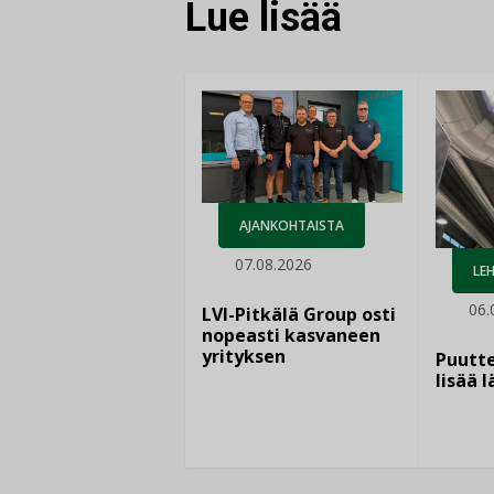
Lue lisää
AJANKOHTAISTA
07.08.2026
LEH
06.
LVI-Pitkälä Group osti
nopeasti kasvaneen
yrityksen
Puutte
lisää 