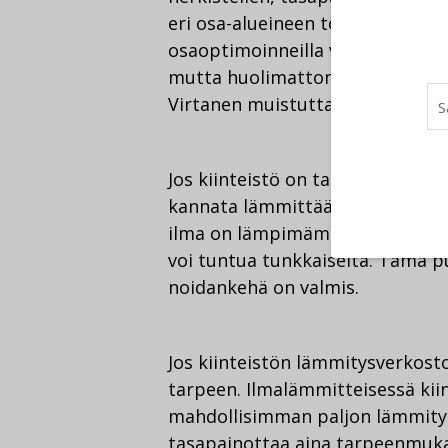
eri osa-alueineen toimii mahdol
osaoptimoinneilla voidaan paran
mutta huolimattomasti tehtynä ni
Virtanen muistuttaa tiedotteess
Jos kiinteistö on tarkoitettu läm
kannata lämmittää sisään puhalle
ilma on lämpimämpää kuin huonei
voi tuntua tunkkaiselta. Tämä pu
noidankehä on valmis.
Jos kiinteistön lämmitysverkost
tarpeen. Ilmalämmitteisessä kii
mahdollisimman paljon lämmityk
tasapainottaa aina tarpeenmuka