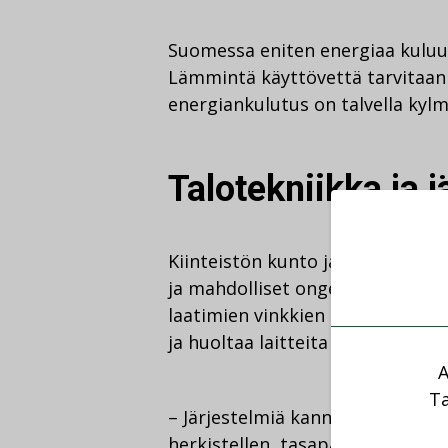
Suomessa eniten energiaa kuluu 
Lämmintä käyttövettä tarvitaan
energiankulutus on talvella kylm
Talotekniikka ja 
Kiinteistön kunto ja sen tekniset
ja mahdolliset ongelmat on korj
laatimien vinkkien sekä vuosikell
ja huoltaa laitteita järjestelmäll
A
Ta
– Järjestelmiä kannattaa tarkast
herkistellen, tasapainottaen ja 