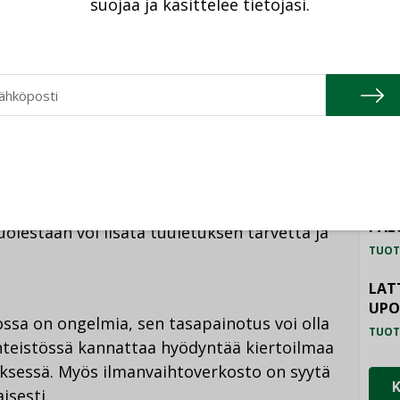
suojaa ja käsittelee tietojasi.
lisimman tehokkaasti yhteen. Pienemmillä
TU
taa joidenkin järjestelmien toimintaa,
illä voi olla myös negatiivisia vaikutuksia,
HAL
a.
TUOT
ILM
mitettäväksi patteriverkostolla, tiloja ei
SYS
ttavalla ilmalla. Jos sisään puhallettava
TUOT
lma, sisäilma ei vaihdu tilassa kunnolla ja
PAL
olestaan voi lisätä tuuletuksen tarvetta ja
TUOT
LAT
UP
ossa on ongelmia, sen tasapainotus voi olla
TUOT
nteistössä kannattaa hyödyntää kiertoilmaa
sessä. Myös ilmanvaihtoverkosto on syytä
isesti.