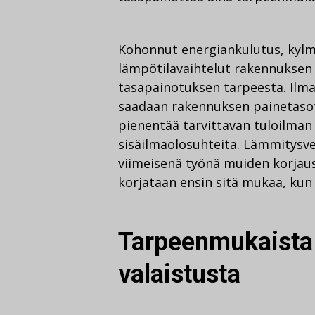
Kohonnut energiankulutus, kylm
lämpötilavaihtelut rakennuksen e
tasapainotuksen tarpeesta. Ilm
saadaan rakennuksen painetaso
pienentää tarvittavan tuloilma
sisäilmaolosuhteita. Lämmitysv
viimeisenä työnä muiden korjaus-
korjataan ensin sitä mukaa, kun
Tarpeenmukaista 
valaistusta