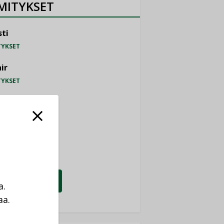
MITYKSET
ti
TYKSET
ir
TYKSET
nlund Oy
TYKSET
eider Electric
TYKSET
KATSO KAIKKI
a.
aa.
a