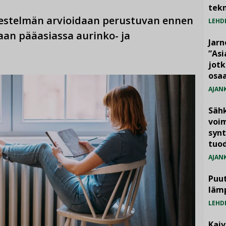
tekn
jestelmän arvioidaan perustuvan ennen
LEHD
an pääasiassa aurinko- ja
Jarn
”As
jotk
osaa
AJAN
Säh
voim
synt
tuo
AJAN
Puut
läm
LEHD
Kai