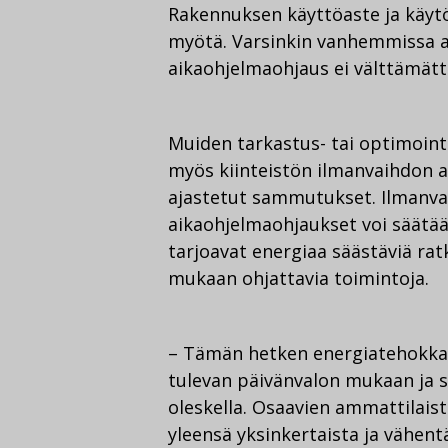
Rakennuksen käyttöaste ja käytö
myötä. Varsinkin vanhemmissa a
aikaohjelmaohjaus ei välttämättä
Muiden tarkastus- tai optimointi
myös kiinteistön ilmanvaihdon a
ajastetut sammutukset. Ilmanvai
aikaohjelmaohjaukset voi säätä
tarjoavat energiaa säästäviä rat
mukaan ohjattavia toimintoja.
– Tämän hetken energiatehokkain
tulevan päivänvalon mukaan ja s
oleskella. Osaavien ammattilais
yleensä yksinkertaista ja vähen