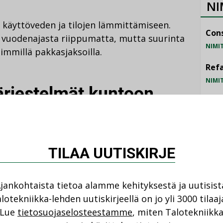
NI
käyttöveden ja tilojen lämmittämiseen.
Cons
 vuodenajasta riippumatta, mutta suurinta
NIMI
immillä pakkasjaksoilla.
Refa
NIMI
järjestelmät kuntoon
Gra
NIMI
 järjestelmät on tarkistettava säännöllisesti
Schn
attava. Talotekniikan viestintäfoorumin
TILAA UUTISKIRJE
NIMI
ojen avulla kiinteistön omistaja voi tarkistaa
isesti.
jankohtaista tietoa alamme kehityksestä ja uutisist
lotekniikka-lehden uutiskirjeellä on jo yli 3000 tilaaj
ella aika-ajoin kokonaisuuden kannalta
Lue
tietosuojaselosteestamme
, miten Talotekniikk
optimoiden, jotta kiinteistön talotekniikka