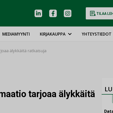
TILAA LE
MEDIAMYYNTI
KIRJAKAUPPA
YHTEYSTIEDOT
oaa älykkäitä ratkaisuja
LU
aatio tarjoaa älykkäitä
Data