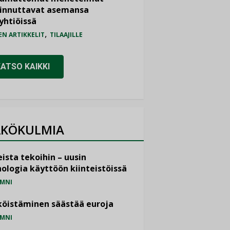
iinnuttavat asemansa
yhtiöissä
,
EN ARTIKKELIT
TILAAJILLE
KATSO KAIKKI
KÖKULMIA
ista tekoihin – uusin
ologia käyttöön kiinteistöissä
MNI
öistäminen säästää euroja
MNI