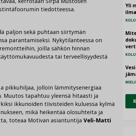
tavaa, kerrotaan Sirpa Mustosen
Yli 
estintäfoorumin tiedotteessa.
ilm
KOLU
hdä paljon sekä puhtaan siirtymän
Mite
sa parantamiseksi. Nykytilanteessa on
doku
vert
 remontteihin, joilla sähkön hinnan
KOLU
käyttömukavuudesta tai terveellisyydestä
Vesi
jämä
MIELI
 pikkuhiljaa, jolloin lämmitysenergiaa
 Muutos tapahtuu yleensä hitaasti ja
ksi ikkunoiden tiivisteiden kuluessa kylmä
nnukseen, mikä heikentää olosuhteita ja
tta, toteaa Motivan asiantuntija
Veli-Matti