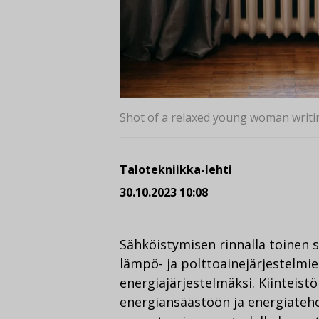
Shot of a relaxed young woman writi
Talotekniikka-lehti
30.10.2023 10:08
Sähköistymisen rinnalla toinen su
lämpö- ja polttoainejärjestelmi
energiajärjestelmäksi. Kiinteistö
energiansäästöön ja energiateh