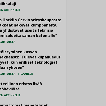
iikkalaji
EN ARTIKKELIT
o Hacklin Cervin yrityskaupasta:
iakkaat hakevat kumppaneita,
a yhdistävät useita teknisiä
misalueita saman katon alle”
KOHTAISTA
köistyminen kasvaa
akkaasti: ”Tulevat kilpailuedut
yvät, kun erilliset teknologiat
daan yhteen”
,
KOHTAISTA
TILAAJILLE
teellinen eristys lisää
pöhäviöitä
EN ARTIKKELIT
vamattomat menetelmät