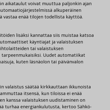
n aikataulut voivat muuttua paljonkin ajan
utomaatiojärjestelmissä alkuperäinen
 vastaa enää tilojen todellista käyttöä.
töiden lisäksi kannattaa siis muistaa katsoa
utomaattiset käyntiajat ja valaistuksen
htolaitteiden tai valaistuksen
ä tarpeenmukaisiksi. Uudet automatiikat
kaisuja, kuten läsnäolon tai päivänvalon
 valaistus säätää kirkkauttaan ikkunoista
ammuttaa itsensä, kun tiloissa ei enää
ten kanssa valaistuksen uudistaminen on
tää turhaa energiankulutusta, kertoo Sähkö-