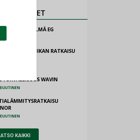
OTEUUTISET
LINTAJÄRJESTELMÄ EG
EUUTINEN
ASTOINTITEKNIIKAN RATKAISU
TEMAIR
EUUTINEN
OTURVALLISUUS WAVIN
EUUTINEN
TIALÄMMITYSRATKAISU
ONOR
EUUTINEN
KATSO KAIKKI