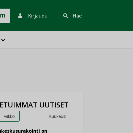
Kirjaudu
Hae
HTI
ETUIMMAT UUTISET
Viikko
Kuukausi
keskusurakointi on