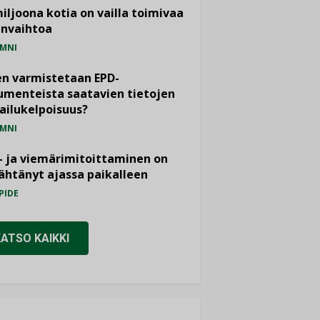
miljoona kotia on vailla toimivaa
anvaihtoa
MNI
n varmistetaan EPD-
menteista saatavien tietojen
ailukelpoisuus?
MNI
- ja viemärimitoittaminen on
htänyt ajassa paikalleen
PIDE
KATSO KAIKKI