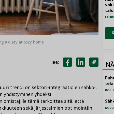
vak
talo
LEHD
ng a diary at cozy home
Jaa:
NÄ
JAA
JAA
KOPIOI
FACEBOOKISSA
LINKEDINISSÄ
LINKKI
Puhe
tekn
uri trendi on sektori-integraatio eli sähkö-,
KOLU
en yhdistyminen yhdeksi
n omistajille tämä tarkoittaa sitä, että
Sähk
okkuuteen sekä järjestelmien optimointiin
KOLU