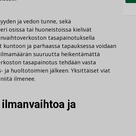
yyden ja vedon tunne, sekä
ri osissa tai huoneistoissa kielivät
anvaihtoverkoston tasapainotuksella
t kuntoon ja parhaassa tapauksessa voidaan
n ilmamäärän suuruutta heikentämättä
erkoston tasapainotus tehdään vasta
 ja huoltotoimien jälkeen. Yksittäiset viat
 niitä ilmenee.
ilmanvaihtoa ja