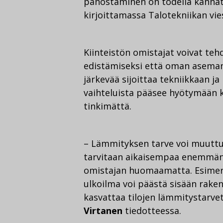
panostaminen on todella kannat
kirjoittamassa Talotekniikan vi
Kiinteistön omistajat voivat te
edistämiseksi että oman aseman
järkevää sijoittaa tekniikkaan ja
vaihteluista pääsee hyötymään 
tinkimättä.
– Lämmityksen tarve voi muuttua
tarvitaan aikaisempaa enemmän.
omistajan huomaamatta. Esimerki
ulkoilma voi päästä sisään rake
kasvattaa tilojen lämmitystarve
Virtanen
tiedotteessa.