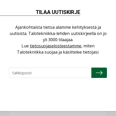
Kolumni: Ilmastonmuutos muuttaa
TILAA UUTISKIRJE
rakennusten korjaustarpeita
,
,
KOLUMNI
LEHDEN ARTIKKELIT
TILAAJILLE
Ajankohtaista tietoa alamme kehityksestä ja
uutisista. Talotekniikka-lehden uutiskirjeellä on jo
Sähköistyminen kasvaa voimakkaasti:
”Tulevat kilpailuedut syntyvät, kun
yli 3000 tilaajaa.
erilliset teknologiat tuodaan yhteen”
Lue
tietosuojaselosteestamme
, miten
,
AJANKOHTAISTA
TILAAJILLE
Talotekniikka suojaa ja käsittelee tietojasi.
Bravida sai LVI-urakoita koulujen
perusparannushankkeissa
,
AJANKOHTAISTA
TILAAJILLE
KATSO KAIKKI