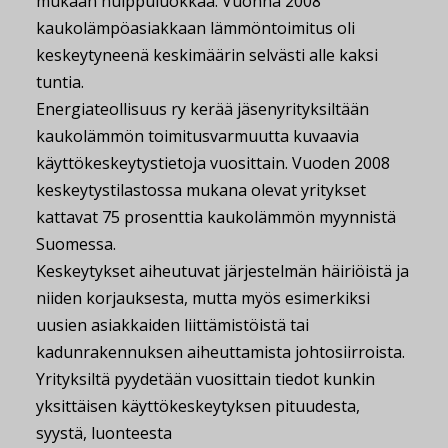
mukaan huippuluokkaa. Vuonna 2008
kaukolämpöasiakkaan lämmöntoimitus oli
keskeytyneenä keskimäärin selvästi alle kaksi
tuntia.
Energiateollisuus ry kerää jäsenyrityksiltään
kaukolämmön toimitusvarmuutta kuvaavia
käyttökeskeytystietoja vuosittain. Vuoden 2008
keskeytystilastossa mukana olevat yritykset
kattavat 75 prosenttia kaukolämmön myynnistä
Suomessa.
Keskeytykset aiheutuvat järjestelmän häiriöistä ja
niiden korjauksesta, mutta myös esimerkiksi
uusien asiakkaiden liittämistöistä tai
kadunrakennuksen aiheuttamista johtosiirroista.
Yrityksiltä pyydetään vuosittain tiedot kunkin
yksittäisen käyttökeskeytyksen pituudesta,
syystä, luonteesta