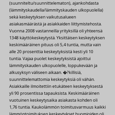
(suunniteltu/suunnittelematon), ajankohdasta
(lämmityskaudella/lämmityskauden ulkopuolella)
sekä keskeytyksen vaikutusalueen
asiakasmäärästä ja asiakkaiden liittymistehosta.
Vuonna 2008 vastanneilla yrityksillä oli yhteensä
1348 käyttökeskeytystä. Yksittäisen keskeytyksen
keskimääräinen pituus oli 5,4 tuntia, mutta vain
alle 20 prosenttia keskeytyksistä kesti yli 10
tuntia. Vajaa puolet keskeytyksistä ajoittui
lämmityskauden ulkopuolelle, loppukevään ja
alkusyksyn väliseen aikaan. �?killisiä,
suunnittelemattomia keskeytyksiä oli vähän.
Asiakkaille ilmoitettiin etukäteen keskeytyksestä
yli 90 prosentissa tapauksista. Keskimääräinen
vuotuinen keskeytysaika asiakasta kohden oli
1,76 tuntia. Kaukolämmön toimitusvarmuus kaikki
lämmöntoimituksen keskeytykset huomioiden oli