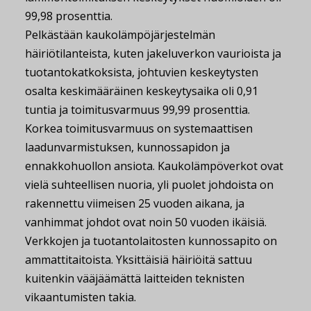
99,98 prosenttia.
Pelkästään kaukolämpöjärjestelmän
häiriötilanteista, kuten jakeluverkon vaurioista ja
tuotantokatkoksista, johtuvien keskeytysten
osalta keskimääräinen keskeytysaika oli 0,91
tuntia ja toimitusvarmuus 99,99 prosenttia.
Korkea toimitusvarmuus on systemaattisen
laadunvarmistuksen, kunnossapidon ja
ennakkohuollon ansiota. Kaukolämpöverkot ovat
vielä suhteellisen nuoria, yli puolet johdoista on
rakennettu viimeisen 25 vuoden aikana, ja
vanhimmat johdot ovat noin 50 vuoden ikäisiä.
Verkkojen ja tuotantolaitosten kunnossapito on
ammattitaitoista. Yksittäisiä häiriöitä sattuu
kuitenkin vääjäämättä laitteiden teknisten
vikaantumisten takia.