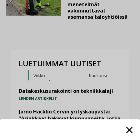
menetelmät
vakiinnuttavat
asemansa taloyhtiöissä
LUETUIMMAT UUTISET
Viikko
Kuukausi
Datakeskusurakointi on tekniikkalaji
LEHDEN ARTIKKELIT
Jarno Hacklin Cervin yrityskaupasta:
”Asiakkaat hakevat kumppaneita, jotka
yhdistävät useita teknisiä osaamisalueita
saman katon alle”
AJANKOHTAISTA