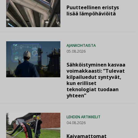
Puutteellinen eristys
lisää lämpöhäviöitä
AJANKOHTAISTA
05.08.2026
Sähköistyminen kasvaa
voimakkaasti: ”Tulevat
kilpailuedut syntyvät,
kun erilliset
teknologiat tuodaan
yhteen”
LEHDEN ARTIKKELIT
04.08.2026
Kaivamattomat