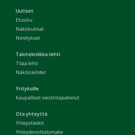
Uutiset
Etusivu
Näkökulmat
Nimitykset
Talotekniikka-lehti
Tilaa lehti
Näköislehdet
Yrityksille
Kaupalliset viestintäpalvelut
Ota yhteyttä
Yhteystiedot
Yhteydenottolomake