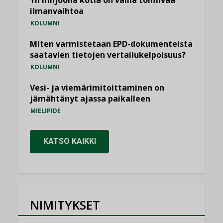
Yli miljoona kotia on vailla toimivaa
ilmanvaihtoa
KOLUMNI
Miten varmistetaan EPD-dokumenteista
saatavien tietojen vertailukelpoisuus?
KOLUMNI
Vesi- ja viemärimitoittaminen on
jämähtänyt ajassa paikalleen
MIELIPIDE
KATSO KAIKKI
NIMITYKSET