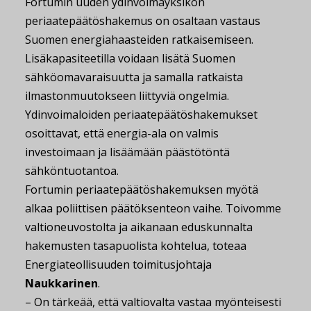
Fortumin uuden ydinvoimayksikön
periaatepäätöshakemus on osaltaan vastaus
Suomen energiahaasteiden ratkaisemiseen.
Lisäkapasiteetilla voidaan lisätä Suomen
sähköomavaraisuutta ja samalla ratkaista
ilmastonmuutokseen liittyviä ongelmia.
Ydinvoimaloiden periaatepäätöshakemukset
osoittavat, että energia-ala on valmis
investoimaan ja lisäämään päästötöntä
sähköntuotantoa.
Fortumin periaatepäätöshakemuksen myötä
alkaa poliittisen päätöksenteon vaihe. Toivomme
valtioneuvostolta ja aikanaan eduskunnalta
hakemusten tasapuolista kohtelua, toteaa
Energiateollisuuden toimitusjohtaja
Naukkarinen
.
– On tärkeää, että valtiovalta vastaa myönteisesti