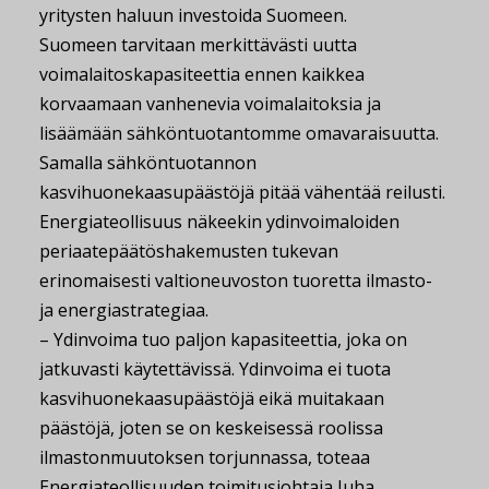
yritysten haluun investoida Suomeen.
Suomeen tarvitaan merkittävästi uutta
voimalaitoskapasiteettia ennen kaikkea
korvaamaan vanhenevia voimalaitoksia ja
lisäämään sähköntuotantomme omavaraisuutta.
Samalla sähköntuotannon
kasvihuonekaasupäästöjä pitää vähentää reilusti.
Energiateollisuus näkeekin ydinvoimaloiden
periaatepäätöshakemusten tukevan
erinomaisesti valtioneuvoston tuoretta ilmasto-
ja energiastrategiaa.
– Ydinvoima tuo paljon kapasiteettia, joka on
jatkuvasti käytettävissä. Ydinvoima ei tuota
kasvihuonekaasupäästöjä eikä muitakaan
päästöjä, joten se on keskeisessä roolissa
ilmastonmuutoksen torjunnassa, toteaa
Energiateollisuuden toimitusjohtaja Juha