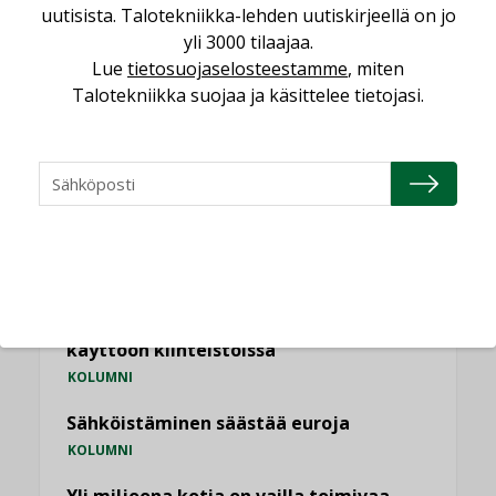
Kaivamattomat menetelmät
uutisista. Talotekniikka-lehden uutiskirjeellä on jo
vakiinnuttavat asemansa taloyhtiöissä
yli 3000 tilaajaa.
,
LEHDEN ARTIKKELIT
TILAAJILLE
Lue
tietosuojaselosteestamme
, miten
Talotekniikka suojaa ja käsittelee tietojasi.
KATSO KAIKKI
NÄKÖKULMIA
Puheista tekoihin – uusin teknologia
käyttöön kiinteistöissä
KOLUMNI
Sähköistäminen säästää euroja
KOLUMNI