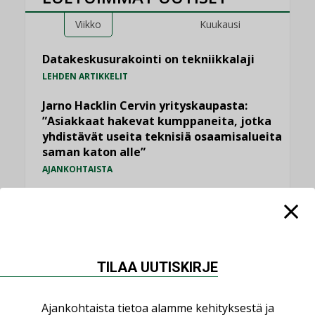
Viikko
Kuukausi
Datakeskusurakointi on tekniikkalaji
LEHDEN ARTIKKELIT
Jarno Hacklin Cervin yrityskaupasta:
”Asiakkaat hakevat kumppaneita, jotka
yhdistävät useita teknisiä osaamisalueita
saman katon alle”
AJANKOHTAISTA
Sähköistyminen kasvaa voimakkaasti:
”Tulevat kilpailuedut syntyvät, kun
erilliset teknologiat tuodaan yhteen”
,
AJANKOHTAISTA
TILAAJILLE
TILAA UUTISKIRJE
Puutteellinen eristys lisää lämpöhäviöitä
LEHDEN ARTIKKELIT
Ajankohtaista tietoa alamme kehityksestä ja