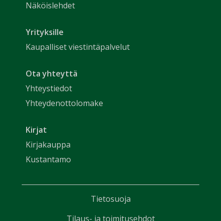
Näköislehdet
Yrityksille
Kaupalliset viestintäpalvelut
Ota yhteyttä
Yhteystiedot
Yhteydenottolomake
Kirjat
Kirjakauppa
Kustantamo
Tietosuoja
Tilaus- ja toimitusehdot