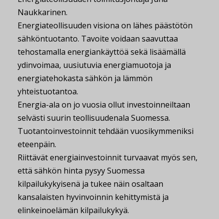
Naukkarinen.
Energiateollisuuden visiona on lähes päästötön
sähköntuotanto. Tavoite voidaan saavuttaa
tehostamalla energiankäyttöä sekä lisäämällä
ydinvoimaa, uusiutuvia energiamuotoja ja
energiatehokasta sähkön ja lämmön
yhteistuotantoa.
Energia-ala on jo vuosia ollut investoinneiltaan
selvästi suurin teollisuudenala Suomessa.
Tuotantoinvestoinnit tehdään vuosikymmeniksi
eteenpäin.
Riittävät energiainvestoinnit turvaavat myös sen,
että sähkön hinta pysyy Suomessa
kilpailukykyisenä ja tukee näin osaltaan
kansalaisten hyvinvoinnin kehittymistä ja
elinkeinoelämän kilpailukykyä.