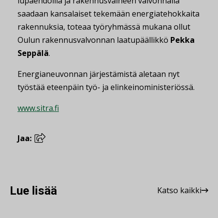
lupaehdoilla ja rakennusvaiheen valvonnalla
saadaan kansalaiset tekemään energiatehokkaita
rakennuksia, toteaa työryhmässä mukana ollut
Oulun rakennusvalvonnan laatupäällikkö
Pekka
Seppälä
.
Energianeuvonnan järjestämistä aletaan nyt
työstää eteenpäin työ- ja elinkeinoministeriössä.
www.sitra.fi
Jaa:
Lue lisää
Katso kaikki