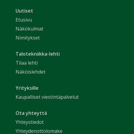
Uutiset
Etusivu
Näkökulmat
Nimitykset
Talotekniikka-lehti
Tilaa lehti
Näköislehdet
Yrityksille
Kaupalliset viestintäpalvelut
Ota yhteyttä
Yhteystiedot
Yhteydenottolomake