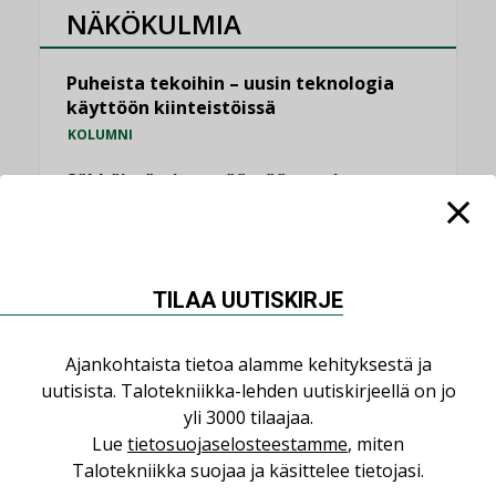
NÄKÖKULMIA
Puheista tekoihin – uusin teknologia
käyttöön kiinteistöissä
KOLUMNI
Sähköistäminen säästää euroja
KOLUMNI
Yli miljoona kotia on vailla toimivaa
ilmanvaihtoa
TILAA UUTISKIRJE
KOLUMNI
Miten varmistetaan EPD-dokumenteista
Ajankohtaista tietoa alamme kehityksestä ja
saatavien tietojen vertailukelpoisuus?
uutisista. Talotekniikka-lehden uutiskirjeellä on jo
KOLUMNI
yli 3000 tilaajaa.
Lue
tietosuojaselosteestamme
, miten
Vesi- ja viemärimitoittaminen on
Talotekniikka suojaa ja käsittelee tietojasi.
jämähtänyt ajassa paikalleen