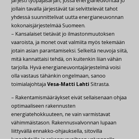
järjesti työpajasarjan, jossa energianeuvontaa jo
jollain tavalla järjestävät tai selvittelevät tahot
yhdessä suunnittelivat uutta energianeuvonnan
kokonaisjärjestelmää Suomeen.
– Kansalaiset tietävät jo ilmastonmuutoksen
vaaroista, ja monet ovat valmiita myös tekemään
jotain asian parantamiseksi. Selkeitä neuvoja siitä,
mitä kannattaisi tehdä, on kuitenkin liian vähän
tarjolla. Hyvä energianeuvontajärjestelmä voisi
olla vastaus tähänkin ongelmaan, sanoo
toimialajohtaja
Vesa-Matti Lahti
Sitrasta.
– Rakentamismääräykset eivät sellaisenaan ohjaa
optimaaliseen rakennusten
energiatehokkuuteen, ne vain varmistavat
vähimmäistason. Rakennusvalvonnan lupaan
liittyvällä ennakko-ohjauksella, sitovilla