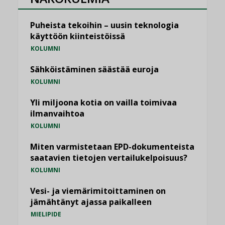
Puheista tekoihin – uusin teknologia
käyttöön kiinteistöissä
KOLUMNI
Sähköistäminen säästää euroja
KOLUMNI
Yli miljoona kotia on vailla toimivaa
ilmanvaihtoa
KOLUMNI
Miten varmistetaan EPD-dokumenteista
saatavien tietojen vertailukelpoisuus?
KOLUMNI
Vesi- ja viemärimitoittaminen on
jämähtänyt ajassa paikalleen
MIELIPIDE