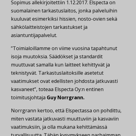
Sopimus allekirjoitettiin 1.12.2017. Elspecta on
suomalainen tarkastuslaitos, jonka palveluihin
kuuluvat esimerkiksi hissien, nosto-ovien sekä
sähkölaitteistojen tarkastukset ja
asiantuntijapalvelut.
”Toimialoillamme on viime vuosina tapahtunut
isoja muutoksia. Säädökset ja standardit
muuttuvat samalla kun laitteet kehittyvät ja
teknistyvät. Tarkastuslaitoksille asetetut
vaatimukset ovat edellisten johdosta jatkuvasti
kasvaneet”, toteaa Elspecta Oy:n entinen
toimitusjohtaja
Guy Norrgrann.
Norrgrann kertoo, että Elspectassa on pohdittu,
miten vastata jatkuvasti muuttuviin ja kasvaviin
vaatimuksiin, ja olla mukana kehittämässä
turvallisuutta. Tähän kysymykseen parhaimman