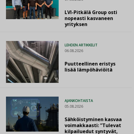
LVI-Pitkälä Group osti
nopeasti kasvaneen
yrityksen
LEHDEN ARTIKKELIT
06.08.2026
Puutteellinen eristys
lisää lämpöhäviöitä
AJANKOHTAISTA
05.08.2026
Sähköistyminen kasvaa
voimakkaasti: ”Tulevat
kilpailuedut syntyvät,