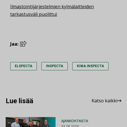
Ilmastointijärjestelmien kylmälaitteiden
tarkastusväli puolittui
Jaa:
ELSPECTA
INSPECTA
KIWA INSPECTA
Lue lisää
Katso kaikki
AJANKOHTAISTA
07.08.2026