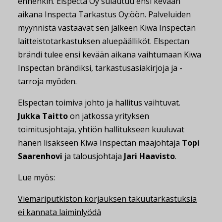
ennenkin. Elspecta Oy sulautuu ensi kevään
aikana Inspecta Tarkastus Oy:öön. Palveluiden
myynnistä vastaavat sen jälkeen Kiwa Inspectan
laitteistotarkastuksen aluepäälliköt. Elspectan
brändi tulee ensi kevään aikana vaihtumaan Kiwa
Inspectan brändiksi, tarkastusasiakirjoja ja -
tarroja myöden.
Elspectan toimiva johto ja hallitus vaihtuvat.
Jukka Taitto
on jatkossa yrityksen
toimitusjohtaja, yhtiön hallitukseen kuuluvat
hänen lisäkseen Kiwa Inspectan maajohtaja
Topi
Saarenhovi
ja talousjohtaja
Jari Haavisto
.
Lue myös:
Viemäriputkiston korjauksen takuutarkastuksia
ei kannata laiminlyödä