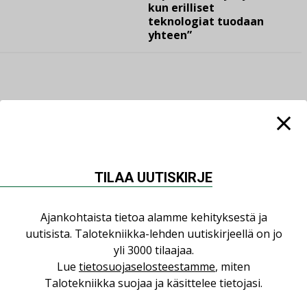
kun erilliset
teknologiat tuodaan
yhteen”
LUETUIMMAT UUTISET
Viikko
Kuukausi
TILAA UUTISKIRJE
Datakeskusurakointi on tekniikkalaji
LEHDEN ARTIKKELIT
Ajankohtaista tietoa alamme kehityksestä ja
uutisista. Talotekniikka-lehden uutiskirjeellä on jo
Jarno Hacklin Cervin yrityskaupasta:
yli 3000 tilaajaa.
”Asiakkaat hakevat kumppaneita, jotka
Lue
tietosuojaselosteestamme
, miten
yhdistävät useita teknisiä osaamisalueita
Talotekniikka suojaa ja käsittelee tietojasi.
saman katon alle”
AJANKOHTAISTA