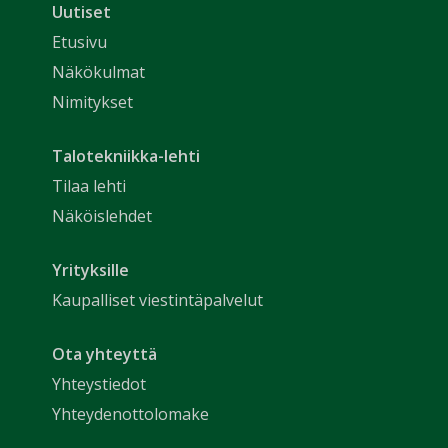
Uutiset
Etusivu
Näkökulmat
Nimitykset
Talotekniikka-lehti
Tilaa lehti
Näköislehdet
Yrityksille
Kaupalliset viestintäpalvelut
Ota yhteyttä
Yhteystiedot
Yhteydenottolomake