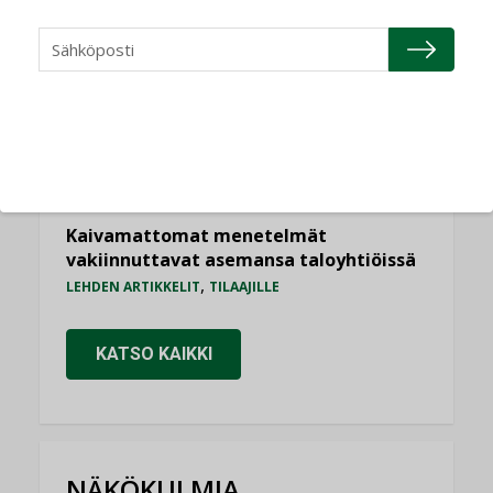
Sähköistyminen kasvaa voimakkaasti:
”Tulevat kilpailuedut syntyvät, kun
erilliset teknologiat tuodaan yhteen”
,
AJANKOHTAISTA
TILAAJILLE
Puutteellinen eristys lisää lämpöhäviöitä
LEHDEN ARTIKKELIT
Kaivamattomat menetelmät
vakiinnuttavat asemansa taloyhtiöissä
,
LEHDEN ARTIKKELIT
TILAAJILLE
KATSO KAIKKI
NÄKÖKULMIA