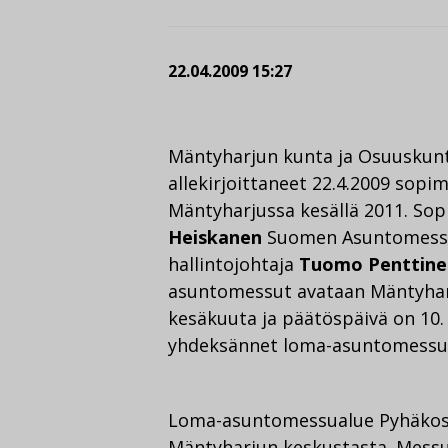
22.04.2009 15:27
Mäntyharjun kunta ja Osuusku
allekirjoittaneet 22.4.2009 sop
Mäntyharjussa kesällä 2011. Sop
Heiskanen
Suomen Asuntomessu
hallintojohtaja
Tuomo Penttine
asuntomessut avataan Mäntyhar
kesäkuuta ja päätöspäivä on 10
yhdeksännet loma-asuntomessu
Loma-asuntomessualue Pyhäkosk
Mäntyharjun keskustasta. Messua