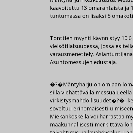
kaavoitettu 13 omarantaista ja 
tuntumassa on lisäksi 5 omakoti
Tonttien myynti käynnistyy 10.6
yleisötilaisuudessa, jossa esitel
varausmenettely. Asiantuntijan
Asuntomessujen edustaja.
�?�Mäntyharju on omiaan loma
sillä viehättävällä messualueella
virkistysmahdollisuudet�?�, ke
soveltuu erinomaisesti uimiseen j
Miekankoskella voi harrastaa m
maakunnallisesti merkittävä loh
talvehtimis- ja levähdysalue. Läh