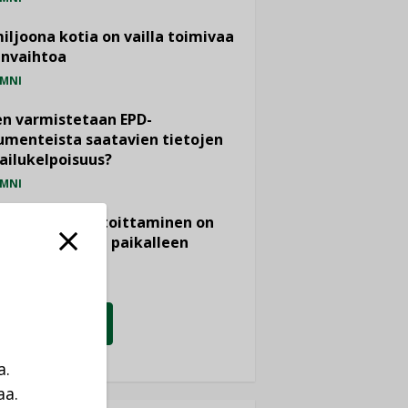
miljoona kotia on vailla toimivaa
anvaihtoa
MNI
n varmistetaan EPD-
menteista saatavien tietojen
ailukelpoisuus?
MNI
- ja viemärimitoittaminen on
htänyt ajassa paikalleen
PIDE
KATSO KAIKKI
a.
aa.