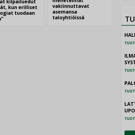
menetelmät
at kilpailuedut
vakiinnuttavat
ät, kun erilliset
asemansa
ogiat tuodaan
TU
taloyhtiöissä
n”
HAL
TUOT
ILM
SYS
TUOT
PAL
TUOT
LAT
UP
TUOT