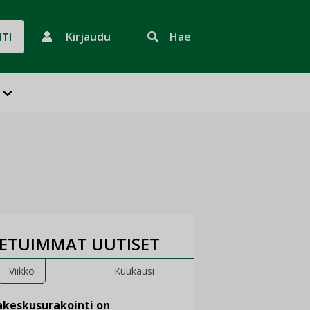
Kirjaudu
Hae
HTI
ETUIMMAT UUTISET
Viikko
Kuukausi
keskusurakointi on