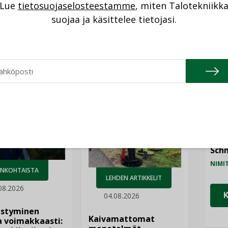
Lue
tietosuojaselosteestamme
, miten Talotekniikk
NI
suojaa ja käsittelee tietojasi.
Cons
NIMI
Katso kaikki
Refa
NIMI
Gra
NIMI
Schn
NIMI
ANKOHTAISTA
LEHDEN ARTIKKELIT
08.2026
04.08.2026
istyminen
Kaivamattomat
 voimakkaasti: