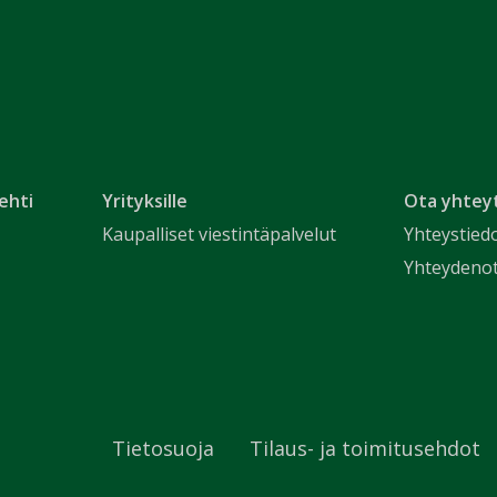
ehti
Yrityksille
Ota yhtey
Kaupalliset viestintäpalvelut
Yhteystied
Yhteydeno
Tietosuoja
Tilaus- ja toimitusehdot