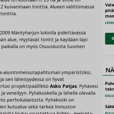
Vala
12 kuivanmaan tonttia. Alueen välittömässä
pitä
tonttia.
mon
LEHD
.2009 Mäntyharjun lukiolla pidettävässä
lään alue, myytävät tontit ja käydään läpi
a paikalla on myös Osuuskunta Suomen
NÄ
-asuntomessutapahtuman ympäristöksi,
 ja sen läheisyydessä on hyvät
Puhe
rtoo projektipäällikkö
Asko Patjas
. Pyhävesi
tekn
a veneilyyn. Pyhäkoskella ja lähellä olevalla
KOLU
yös perhokalastusta. Pyhäkoski on
ien kutualue sekä tärkeä linnuston
Sähk
istöltä löytyy opastettuja hiihto-, melonta-
KOLU