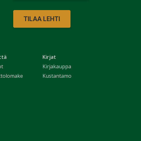
TILAA LEHTI
ttä
Kirjat
ot
Kirjakauppa
ttolomake
Kustantamo