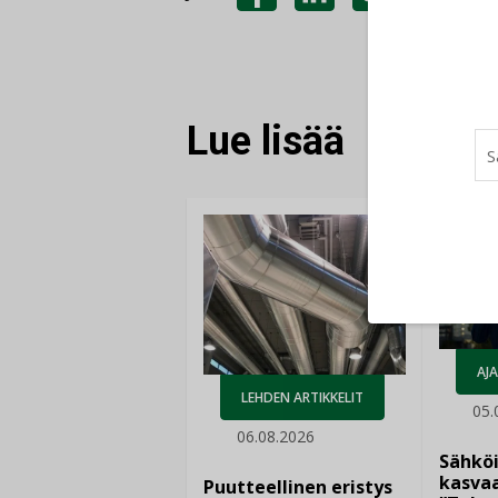
JAA
JAA
KOPIOI
FACEBOOKISSA
LINKEDINISSÄ
LINKKI
Lue lisää
AJ
LEHDEN ARTIKKELIT
05.
06.08.2026
Sähkö
kasvaa
Puutteellinen eristys