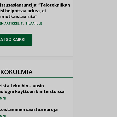
istusasiantuntija: ”Talotekniikan
isi helpottaa arkea, ei
imutkaistaa sitä”
,
EN ARTIKKELIT
TILAAJILLE
KATSO KAIKKI
KÖKULMIA
ista tekoihin – uusin
ologia käyttöön kiinteistöissä
MNI
öistäminen säästää euroja
MNI