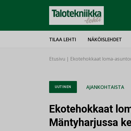
TILAA LEHTI
NÄKÖISLEHDET
Etusivu
|
Ekotehokkaat loma-asuntom
AJANKOHTAISTA
UUTINEN
Ekotehokkaat lo
Mäntyharjussa ke