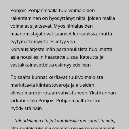
Pohjois-Pohjanmaalla tuulivoimaloiden
rakentaminen on hyödyttänyt niitä, joiden mailla
voimalat sijaitsevat. Myös lähialueiden
maanomistajat ovat saaneet korvauksia, mutta
tyytymättömyyttä esiintyy yhä.
Korvausjärjestelmän parannuksista huolimatta
asia nousi esiin haastatteluissa. Kateutta ja
vastakkainasettelua esiintyy edelleen.
Toisaalta kunnat keräävät tuulivoimaloista
merkittäviä kiinteistöveroja ja alueiden
elinvoiman kerrotaan vahvistuneen. Yksi kunnan
virkahenkilö Pohjois-Pohjanmaalta kertoi
hyödyistä näin:
– Taloudellinen etu ja kuntalaisille mä sanoisin näin,
että kuntalaisille me saamme sen verran paremmat