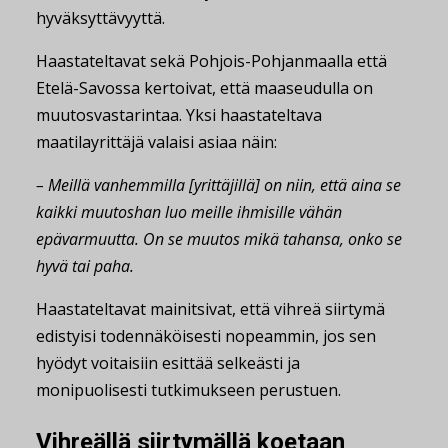
hyväksyttävyyttä.
Haastateltavat sekä Pohjois-Pohjanmaalla että
Etelä-Savossa kertoivat, että maaseudulla on
muutosvastarintaa. Yksi haastateltava
maatilayrittäjä valaisi asiaa näin:
– Meillä vanhemmilla [yrittäjillä] on niin, että aina se
kaikki muutoshan luo meille ihmisille vähän
epävarmuutta. On se muutos mikä tahansa, onko se
hyvä tai paha.
Haastateltavat mainitsivat, että vihreä siirtymä
edistyisi todennäköisesti nopeammin, jos sen
hyödyt voitaisiin esittää selkeästi ja
monipuolisesti tutkimukseen perustuen.
Vihreällä siirtymällä koetaan