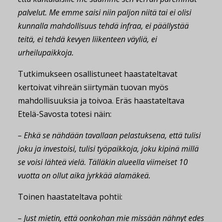
palvelut. Me emme saisi niin paljon niitä tai ei olisi
kunnalla mahdollisuus tehdä infraa, ei päällystää
teitä, ei tehdä kevyen liikenteen väyliä, ei
urheilupaikkoja.
Tutkimukseen osallistuneet haastateltavat
kertoivat vihreän siirtymän tuovan myös
mahdollisuuksia ja toivoa. Eräs haastateltava
Etelä-Savosta totesi näin:
– Ehkä se nähdään tavallaan pelastuksena, että tulisi
joku ja investoisi, tulisi työpaikkoja, joku kipinä millä
se voisi lähteä vielä. Tälläkin alueella viimeiset 10
vuotta on ollut aika jyrkkää alamäkeä.
Toinen haastateltava pohtii:
– Just mietin, että oonkohan mie missään nähnyt edes