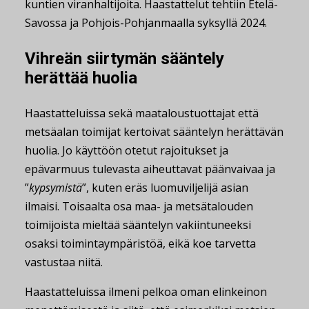
kuntien viranhaltijoita. Haastattelut tehtiin Etelä-
Savossa ja Pohjois-Pohjanmaalla syksyllä 2024.
Vihreän siirtymän sääntely
herättää huolia
Haastatteluissa sekä maataloustuottajat että
metsäalan toimijat kertoivat sääntelyn herättävän
huolia. Jo käyttöön otetut rajoitukset ja
epävarmuus tulevasta aiheuttavat päänvaivaa ja
”
kypsymistä
”, kuten eräs luomuviljelijä asian
ilmaisi. Toisaalta osa maa- ja metsätalouden
toimijoista mieltää sääntelyn vakiintuneeksi
osaksi toimintaympäristöä, eikä koe tarvetta
vastustaa niitä.
Haastatteluissa ilmeni pelkoa oman elinkeinon