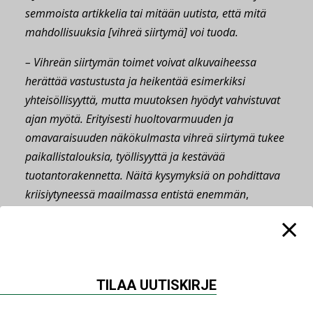
semmoista artikkelia tai mitään uutista, että mitä
mahdollisuuksia [vihreä siirtymä] voi tuoda.
– Vihreän siirtymän toimet voivat alkuvaiheessa
herättää vastustusta ja heikentää esimerkiksi
yhteisöllisyyttä, mutta muutoksen hyödyt vahvistuvat
ajan myötä.
Erityisesti huoltovarmuuden ja
omavaraisuuden näkökulmasta vihreä siirtymä tukee
paikallistalouksia, työllisyyttä ja kestävää
tuotantorakennetta. Näitä kysymyksiä on pohdittava
kriisiytyneessä maailmassa entistä enemmän
,
painottaa tutkija
Atte Penttilä
E2
Tutkimuksesta.
Jaa:
TILAA UUTISKIRJE