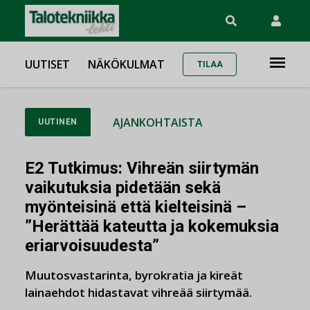
UUTISET
NÄKÖKULMAT
TILAA
AJANKOHTAISTA
UUTINEN
E2 Tutkimus: Vihreän siirtymän
vaikutuksia pidetään sekä
myönteisinä että kielteisinä –
”Herättää kateutta ja kokemuksia
eriarvoisuudesta”
Muutosvastarinta, byrokratia ja kireät
lainaehdot hidastavat vihreää siirtymää.