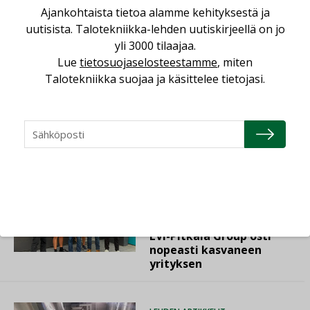
Ajankohtaista tietoa alamme kehityksestä ja
ENERGIA
RAKENTAMINEN
uutisista. Talotekniikka-lehden uutiskirjeellä on jo
yli 3000 tilaajaa.
TALOTEKNIIKKA
VIHREÄSIIRTYMÄ
Lue
tietosuojaselosteestamme
, miten
Talotekniikka suojaa ja käsittelee tietojasi.
Lue lisää
Katso kaikki
AJANKOHTAISTA
07.08.2026
LVI-Pitkälä Group osti
nopeasti kasvaneen
yrityksen