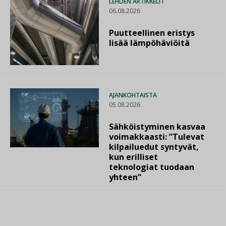
LEHDEN ARTIKKELIT
06.08.2026
Puutteellinen eristys
lisää lämpöhäviöitä
AJANKOHTAISTA
05.08.2026
Sähköistyminen kasvaa
voimakkaasti: ”Tulevat
kilpailuedut syntyvät,
kun erilliset
teknologiat tuodaan
yhteen”