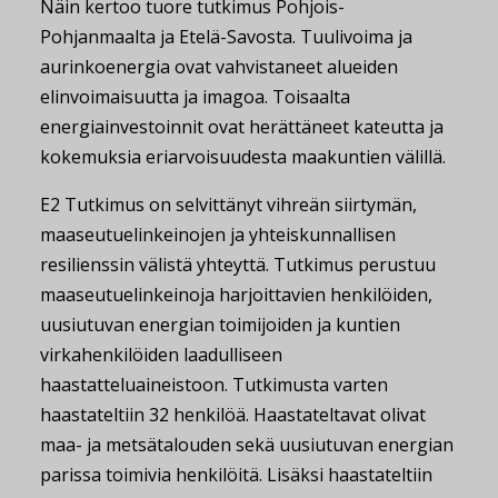
Näin kertoo tuore tutkimus Pohjois-
Pohjanmaalta ja Etelä-Savosta. Tuulivoima ja
aurinkoenergia ovat vahvistaneet alueiden
elinvoimaisuutta ja imagoa. Toisaalta
energiainvestoinnit ovat herättäneet kateutta ja
kokemuksia eriarvoisuudesta maakuntien välillä.
E2 Tutkimus on selvittänyt vihreän siirtymän,
maaseutuelinkeinojen ja yhteiskunnallisen
resilienssin välistä yhteyttä. Tutkimus perustuu
maaseutuelinkeinoja harjoittavien henkilöiden,
uusiutuvan energian toimijoiden ja kuntien
virkahenkilöiden laadulliseen
haastatteluaineistoon. Tutkimusta varten
haastateltiin 32 henkilöä. Haastateltavat olivat
maa- ja metsätalouden sekä uusiutuvan energian
parissa toimivia henkilöitä. Lisäksi haastateltiin