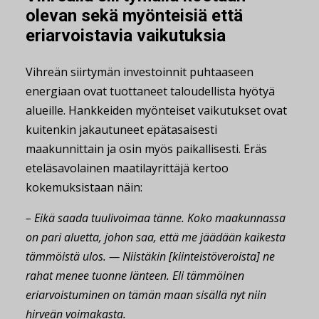
olevan sekä myönteisiä että
eriarvoistavia vaikutuksia
Vihreän siirtymän investoinnit puhtaaseen
energiaan ovat tuottaneet taloudellista hyötyä
alueille. Hankkeiden myönteiset vaikutukset ovat
kuitenkin jakautuneet epätasaisesti
maakunnittain ja osin myös paikallisesti. Eräs
eteläsavolainen maatilayrittäjä kertoo
kokemuksistaan näin:
– Eikä saada tuulivoimaa tänne. Koko maakunnassa
on pari aluetta, johon saa, että me jäädään kaikesta
tämmöistä ulos. — Niistäkin [kiinteistöveroista] ne
rahat menee tuonne länteen. Eli tämmöinen
eriarvoistuminen on tämän maan sisällä nyt niin
hirveän voimakasta.