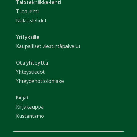
Talotekniikka-lehti
Tilaa lehti
Näköislehdet
Yrityksille
Kaupalliset viestintäpalvelut
Ota yhteyttä
Yhteystiedot
Yhteydenottolomake
Kirjat
Kirjakauppa
Kustantamo