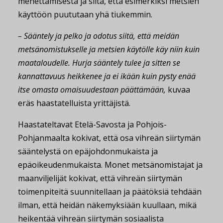
menettämisestä ja siitä, että esimerkiksi metsien
käyttöön puututaan yhä tiukemmin.
– Sääntely ja pelko ja odotus siitä, että meidän
metsänomistukselle ja metsien käytölle käy niin kuin
maataloudelle. Hurja sääntely tulee ja sitten se
kannattavuus heikkenee ja ei ikään kuin pysty enää
itse omasta omaisuudestaan päättämään,
kuvaa
eräs haastatelluista yrittäjistä.
Haastateltavat Etelä-Savosta ja Pohjois-
Pohjanmaalta kokivat, että osa vihreän siirtymän
sääntelystä on epäjohdonmukaista ja
epäoikeudenmukaista. Monet metsänomistajat ja
maanviljelijät kokivat, että vihreän siirtymän
toimenpiteitä suunnitellaan ja päätöksiä tehdään
ilman, että heidän näkemyksiään kuullaan, mikä
heikentää vihreän siirtymän sosiaalista