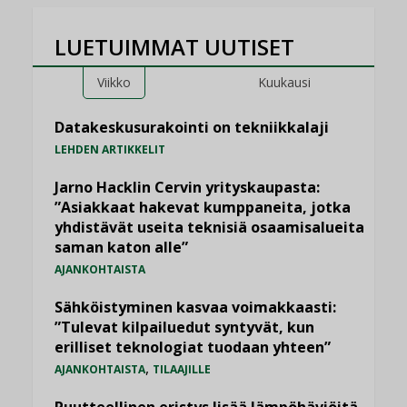
LUETUIMMAT UUTISET
Viikko
Kuukausi
Datakeskusurakointi on tekniikkalaji
LEHDEN ARTIKKELIT
Jarno Hacklin Cervin yrityskaupasta:
”Asiakkaat hakevat kumppaneita, jotka
yhdistävät useita teknisiä osaamisalueita
saman katon alle”
AJANKOHTAISTA
Sähköistyminen kasvaa voimakkaasti:
”Tulevat kilpailuedut syntyvät, kun
erilliset teknologiat tuodaan yhteen”
,
AJANKOHTAISTA
TILAAJILLE
Puutteellinen eristys lisää lämpöhäviöitä