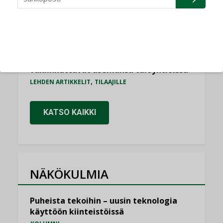
,
AJANKOHTAISTA
TILAAJILLE
Puutteellinen eristys lisää lämpöhäviöitä
LEHDEN ARTIKKELIT
Kaivamattomat menetelmät
vakiinnuttavat asemansa taloyhtiöissä
,
LEHDEN ARTIKKELIT
TILAAJILLE
KATSO KAIKKI
NÄKÖKULMIA
Puheista tekoihin – uusin teknologia
käyttöön kiinteistöissä