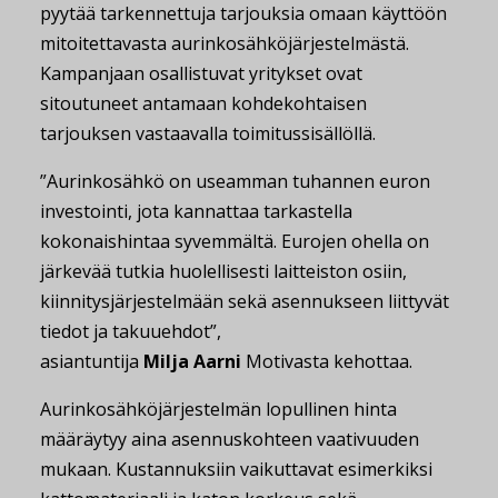
pyytää tarkennettuja tarjouksia omaan käyttöön
mitoitettavasta aurinkosähköjärjestelmästä.
Kampanjaan osallistuvat yritykset ovat
sitoutuneet antamaan kohdekohtaisen
tarjouksen vastaavalla toimitussisällöllä.
”Aurinkosähkö on useamman tuhannen euron
investointi, jota kannattaa tarkastella
kokonaishintaa syvemmältä. Eurojen ohella on
järkevää tutkia huolellisesti laitteiston osiin,
kiinnitysjärjestelmään sekä asennukseen liittyvät
tiedot ja takuuehdot”,
asiantuntija
Milja
Aarni
Motivasta kehottaa.
Aurinkosähköjärjestelmän lopullinen hinta
määräytyy aina asennuskohteen vaativuuden
mukaan. Kustannuksiin vaikuttavat esimerkiksi