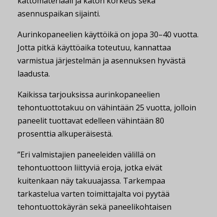
kattomateriaali ja katon korkeus sekä
asennuspaikan sijainti.
Aurinkopaneelien käyttöikä on jopa 30­–40 vuotta.
Jotta pitkä käyttöaika toteutuu, kannattaa
varmistua järjestelmän ja asennuksen hyvästä
laadusta.
Kaikissa tarjouksissa aurinkopaneelien
tehontuottotakuu on vähintään 25 vuotta, jolloin
paneelit tuottavat edelleen vähintään 80
prosenttia alkuperäisestä.
”Eri valmistajien paneeleiden välillä on
tehontuottoon liittyviä eroja, jotka eivät
kuitenkaan näy takuuajassa. Tarkempaa
tarkastelua varten toimittajalta voi pyytää
tehontuottokäyrän sekä paneelikohtaisen