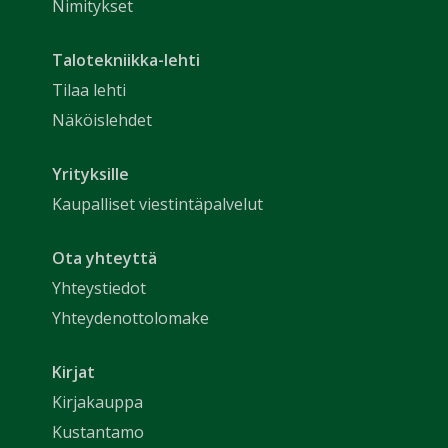
Nimitykset
Talotekniikka-lehti
Tilaa lehti
Näköislehdet
Yrityksille
Kaupalliset viestintäpalvelut
Ota yhteyttä
Yhteystiedot
Yhteydenottolomake
Kirjat
Kirjakauppa
Kustantamo