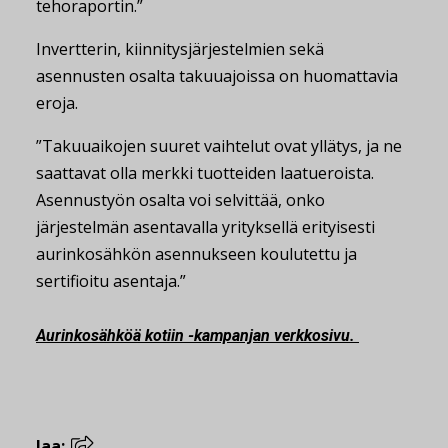
tehoraportin.”
Invertterin, kiinnitysjärjestelmien sekä
asennusten osalta takuuajoissa on huomattavia
eroja.
”Takuuaikojen suuret vaihtelut ovat yllätys, ja ne
saattavat olla merkki tuotteiden laatueroista.
Asennustyön osalta voi selvittää, onko
järjestelmän asentavalla yrityksellä erityisesti
aurinkosähkön asennukseen koulutettu ja
sertifioitu asentaja.”
Aurinkosähköä kotiin -kampanjan verkkosivu.
Jaa: