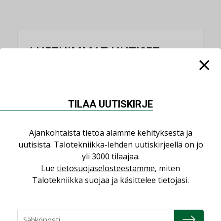
LUETUIMMAT UUTISET
Viikko
Kuukausi
Datakeskusurakointi on tekniikkalaji
TILAA UUTISKIRJE
LEHDEN ARTIKKELIT
Jarno Hacklin Cervin yrityskaupasta:
Ajankohtaista tietoa alamme kehityksestä ja
”Asiakkaat hakevat kumppaneita, jotka
uutisista. Talotekniikka-lehden uutiskirjeellä on jo
yhdistävät useita teknisiä osaamisalueita
yli 3000 tilaajaa.
saman katon alle”
Lue
tietosuojaselosteestamme
, miten
AJANKOHTAISTA
Talotekniikka suojaa ja käsittelee tietojasi.
Sähköistyminen kasvaa voimakkaasti:
”Tulevat kilpailuedut syntyvät, kun
erilliset teknologiat tuodaan yhteen”