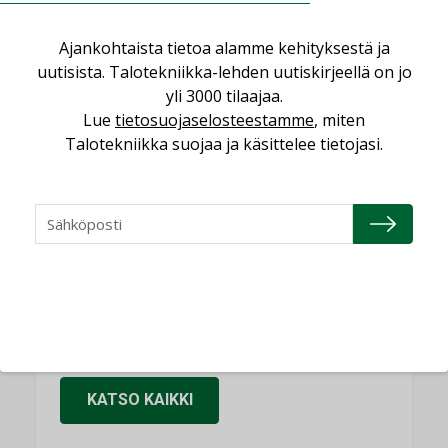
KOLUMNI
Ajankohtaista tietoa alamme kehityksestä ja
Sähköistäminen säästää euroja
uutisista. Talotekniikka-lehden uutiskirjeellä on jo
KOLUMNI
yli 3000 tilaajaa.
Yli miljoona kotia on vailla toimivaa
Lue
tietosuojaselosteestamme
, miten
ilmanvaihtoa
Talotekniikka suojaa ja käsittelee tietojasi.
KOLUMNI
Miten varmistetaan EPD-dokumenteista
saatavien tietojen vertailukelpoisuus?
KOLUMNI
Vesi- ja viemärimitoittaminen on
jämähtänyt ajassa paikalleen
MIELIPIDE
KATSO KAIKKI