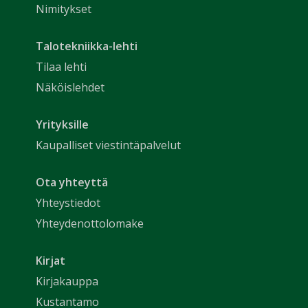
Nimitykset
Talotekniikka-lehti
Tilaa lehti
Näköislehdet
Yrityksille
Kaupalliset viestintäpalvelut
Ota yhteyttä
Yhteystiedot
Yhteydenottolomake
Kirjat
Kirjakauppa
Kustantamo