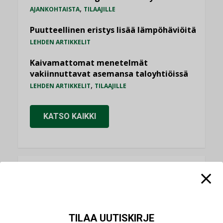
,
AJANKOHTAISTA
TILAAJILLE
Puutteellinen eristys lisää lämpöhäviöitä
LEHDEN ARTIKKELIT
Kaivamattomat menetelmät
vakiinnuttavat asemansa taloyhtiöissä
,
LEHDEN ARTIKKELIT
TILAAJILLE
KATSO KAIKKI
NÄKÖKULMIA
Puheista tekoihin – uusin teknologia
käyttöön kiinteistöissä
TILAA UUTISKIRJE