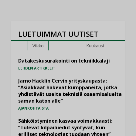
LUETUIMMAT UUTISET
Viikko
Kuukausi
Datakeskusurakointi on tekniikkalaji
LEHDEN ARTIKKELIT
Jarno Hacklin Cervin yrityskaupasta:
”Asiakkaat hakevat kumppaneita, jotka
yhdistävät useita teknisiä osaamisalueita
saman katon alle”
AJANKOHTAISTA
Sähköistyminen kasvaa voimakkaasti:
”Tulevat kilpailuedut syntyvät, kun
erilliset teknologiat tuodaan yhteen”