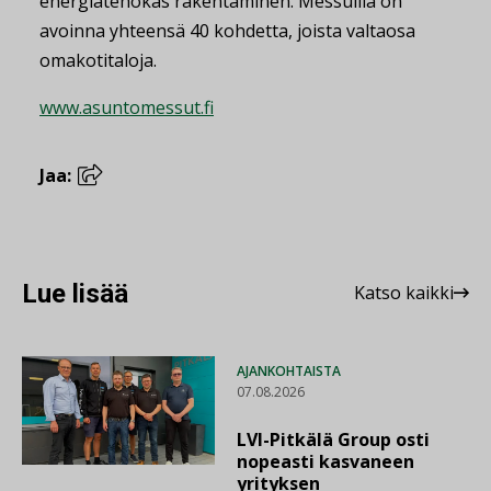
energiatehokas rakentaminen. Messuilla on
avoinna yhteensä 40 kohdetta, joista valtaosa
omakotitaloja.
www.asuntomessut.fi
Jaa:
Lue lisää
Katso kaikki
AJANKOHTAISTA
07.08.2026
LVI-Pitkälä Group osti
nopeasti kasvaneen
yrityksen