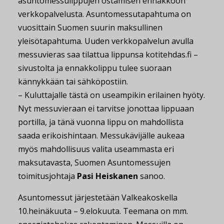
asuntomessulippujen ostamisen ennakkoon
verkkopalvelusta. Asuntomessutapahtuma on
vuosittain Suomen suurin maksullinen
yleisötapahtuma. Uuden verkkopalvelun avulla
messuvieras saa tilattua lippunsa kotitehdas.fi –
sivustolta ja ennakkolippu tulee suoraan
kännykkään tai sähköpostiin.
– Kuluttajalle tästä on useampikin erilainen hyöty.
Nyt messuvieraan ei tarvitse jonottaa lippuaan
portilla, ja tänä vuonna lippu on mahdollista
saada erikoishintaan. Messukävijälle aukeaa
myös mahdollisuus valita useammasta eri
maksutavasta, Suomen Asuntomessujen
toimitusjohtaja
Pasi Heiskanen
sanoo.
Asuntomessut järjestetään Valkeakoskella
10.heinäkuuta – 9.elokuuta. Teemana on mm.