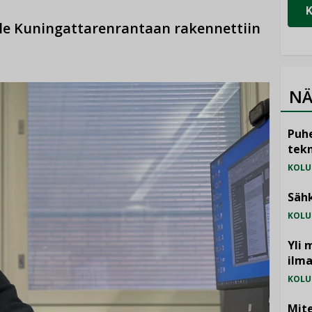
le Kuningattarenrantaan rakennettiin
NÄ
Puhe
tekn
KOLU
Sähk
KOLU
Yli 
ilm
KOLU
Mite