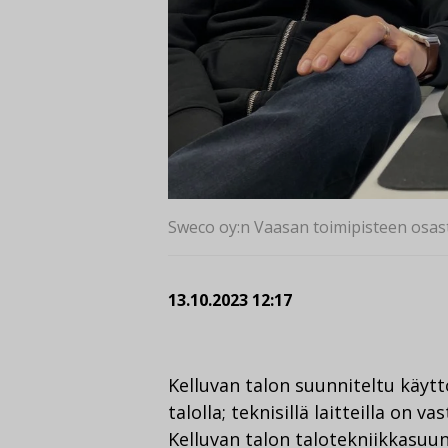
Sweco oy:n Vaasan toimipisteen osast
13.10.2023 12:17
Kelluvan talon suunniteltu käyttö
talolla; teknisillä laitteilla on v
Kelluvan talon talotekniikkasuu