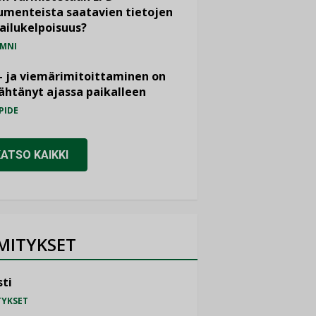
menteista saatavien tietojen
ailukelpoisuus?
MNI
- ja viemärimitoittaminen on
htänyt ajassa paikalleen
PIDE
KATSO KAIKKI
MITYKSET
ti
TYKSET