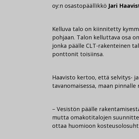
oy:n osastopäällikkö
Jari Haavi
Kelluva talo on kiinnitetty kym
pohjaan. Talon kelluttava osa o
jonka päälle CLT-rakenteinen ta
ponttonit toisiinsa.
Haavisto kertoo, että selvitys- 
tavanomaisessa, maan pinnalle 
– Vesistön päälle rakentamisest
mutta omakotitalojen suunnittel
ottaa huomioon kosteusolosuhtee