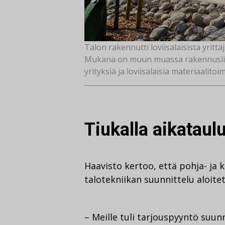
Talon rakennutti loviisalaisista yritt
Mukana on muun muassa rakennusliikke
yrityksiä ja loviisalaisia materiaalitoim
Tiukalla aikataulu
Haavisto kertoo, että pohja- ja 
talotekniikan suunnittelu aloitet
– Meille tuli tarjouspyyntö suu