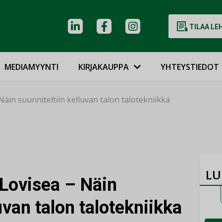
TILAA LE
MEDIAMYYNTI
KIRJAKAUPPA
YHTEYSTIEDOT
in suunniteltiin kelluvan talon talotekniikka
LU
Lovisea – Näin
uvan talon talotekniikka