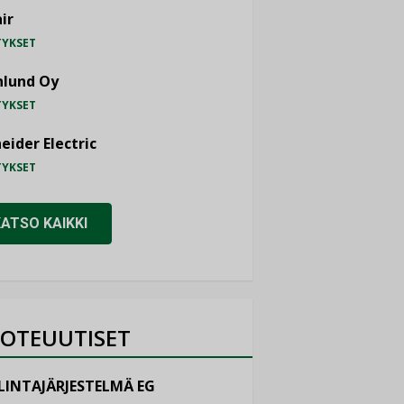
ir
TYKSET
nlund Oy
TYKSET
eider Electric
TYKSET
KATSO KAIKKI
OTEUUTISET
LINTAJÄRJESTELMÄ EG