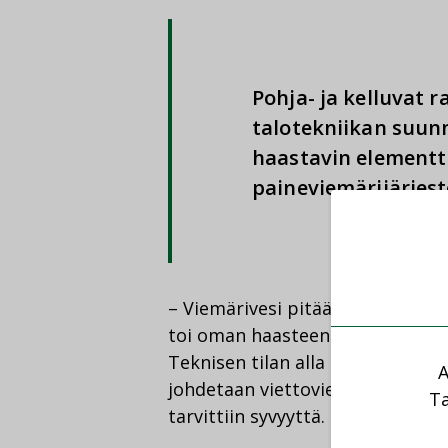
Pohja- ja kelluvat r
talotekniikan suunni
haastavin elementti
paineviemärijärjes
– Viemärivesi pitää saada pumpat
toi oman haasteensa se, että tek
Teknisen tilan alla on viemäri
A
johdetaan viettoviemärillä ja p
Ta
tarvittiin syvyyttä.