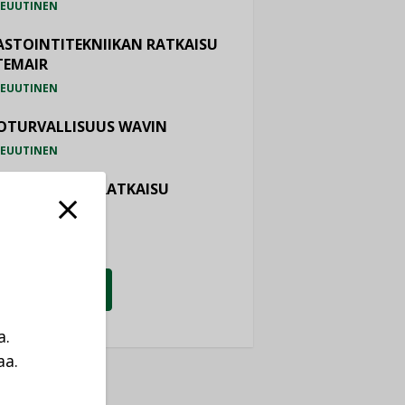
EUUTINEN
ASTOINTITEKNIIKAN RATKAISU
TEMAIR
EUUTINEN
OTURVALLISUUS WAVIN
EUUTINEN
TIALÄMMITYSRATKAISU
ONOR
EUUTINEN
KATSO KAIKKI
a.
aa.
a