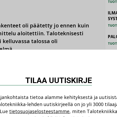
TUOT
ILM
SYS
akenteet oli päätetty jo ennen kuin
TUOT
ttelu aloitettiin. Taloteknisesti
PAL
 kelluvassa talossa oli
TUOT
telmä.
LAT
UP
TUOT
TILAA UUTISKIRJE
tua paineella luotettavasti pois, ja siihen
nisessä tilassa ei meinannut syvyys riittää.
pumppaamo, johon viemärivedet
jankohtaista tietoa alamme kehityksestä ja uutisist
umpataan eteenpäin. Sen vuoksi tilaan
lotekniikka-lehden uutiskirjeellä on jo yli 3000 tilaaj
Lue
tietosuojaselosteestamme
, miten Talotekniikk