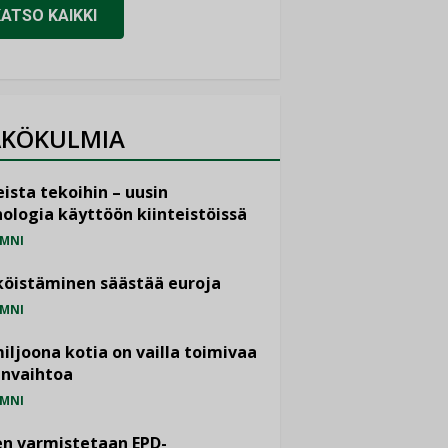
KATSO KAIKKI
KÖKULMIA
ista tekoihin – uusin
ologia käyttöön kiinteistöissä
MNI
öistäminen säästää euroja
MNI
miljoona kotia on vailla toimivaa
anvaihtoa
MNI
n varmistetaan EPD-