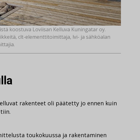
äjistä koostuva Loviisan Kelluva Kuningatar oy.
itä, clt-elementtitoimittaja, lvi- ja sähköalan
ittajia.
lla
kelluvat rakenteet oli päätetty jo ennen kuin
tiin.
nnittelusta toukokuussa ja rakentaminen