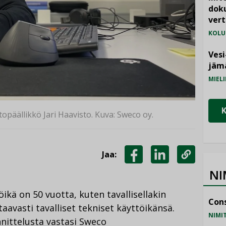
doku
vert
KOLU
Vesi
jämä
MIELI
opäällikkö Jari Haavisto. Kuva: Sweco oy.
Jaa:
JAA
JAA
KOPIOI
NI
FACEBOOKISSA
LINKEDINISSÄ
LINKKI
ikä on 50 vuotta, kuten tavallisellakin
Cons
astaavasti tavalliset tekniset käyttöikänsä.
NIMI
nnittelusta vastasi Sweco