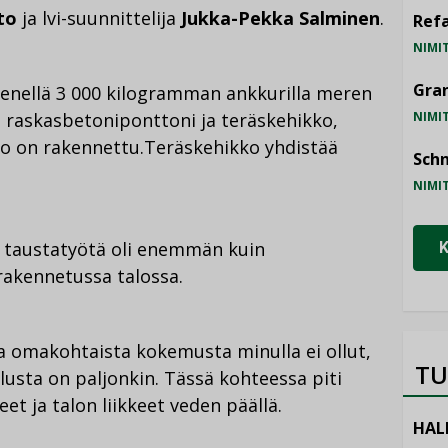
sto
ja lvi-suunnittelija
Jukka-Pekka Salminen
.
Refa
NIMI
Gra
menellä 3 000 kilogramman ankkurilla meren
n raskasbetoniponttoni ja teräskehikko,
NIMI
lo on rakennettu.Teräskehikko yhdistää
Schn
NIMI
ja taustatyötä oli enemmän kuin
rakennetussa talossa.
a omakohtaista kokemusta minulla ei ollut,
TU
usta on paljonkin. Tässä kohteessa piti
t ja talon liikkeet veden päällä.
HAL