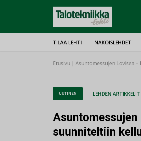
TILAA LEHTI
NÄKÖISLEHDET
Etusivu
|
Asuntomessujen Lovisea – Nä
LEHDEN ARTIKKELIT
UUTINEN
Asuntomessujen 
suunniteltiin kell