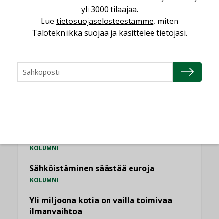
,
yli 3000 tilaajaa.
LEHDEN ARTIKKELIT
TILAAJILLE
Lue
tietosuojaselosteestamme
, miten
Talotekniikka suojaa ja käsittelee tietojasi.
KATSO KAIKKI
NÄKÖKULMIA
Puheista tekoihin – uusin teknologia
käyttöön kiinteistöissä
KOLUMNI
Sähköistäminen säästää euroja
KOLUMNI
Yli miljoona kotia on vailla toimivaa
ilmanvaihtoa