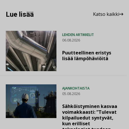
Lue lisää
Katso kaikki
LEHDEN ARTIKKELIT
06.08.2026
Puutteellinen eristys
lisää lämpöhäviöitä
AJANKOHTAISTA
05.08.2026
Sähköistyminen kasvaa
voimakkaasti: ”Tulevat
kilpailuedut syntyvät,
kun erilliset