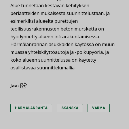
Alue tunnetaan kestävän kehityksen
periaatteiden mukaisesta suunnittelustaan, ja
esimerkiksi alueelta purettujen
teollisuusrakennusten betonimursketta on
hyödynnetty alueen infrarakentamisessa.
Härmälänrannan asukkaiden käytössä on muun
muassa yhteiskäyttöautoja ja -polkupyöriä, ja
koko alueen suunnittelussa on käytetty
osallistavaa suunnittelumallia.
Jaa:
HÄRMÄLÄNRANTA
SKANSKA
VARMA