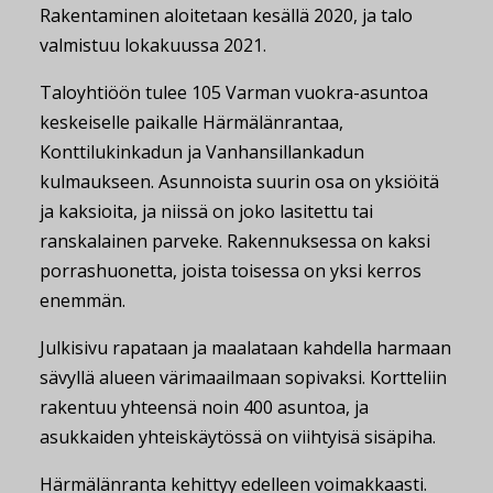
Rakentaminen aloitetaan kesällä 2020, ja talo
valmistuu lokakuussa 2021.
Taloyhtiöön tulee 105 Varman vuokra-asuntoa
keskeiselle paikalle Härmälänrantaa,
Konttilukinkadun ja Vanhansillankadun
kulmaukseen. Asunnoista suurin osa on yksiöitä
ja kaksioita, ja niissä on joko lasitettu tai
ranskalainen parveke. Rakennuksessa on kaksi
porrashuonetta, joista toisessa on yksi kerros
enemmän.
Julkisivu rapataan ja maalataan kahdella harmaan
sävyllä alueen värimaailmaan sopivaksi. Kortteliin
rakentuu yhteensä noin 400 asuntoa, ja
asukkaiden yhteiskäytössä on viihtyisä sisäpiha.
Härmälänranta kehittyy edelleen voimakkaasti.