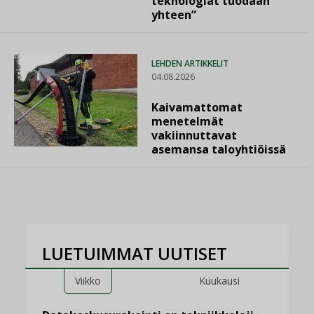
teknologiat tuodaan
yhteen”
LEHDEN ARTIKKELIT
04.08.2026
Kaivamattomat
menetelmät
vakiinnuttavat
asemansa taloyhtiöissä
LUETUIMMAT UUTISET
Viikko
Kuukausi