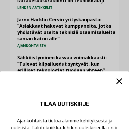
Datakeskusurakointi on tekniikkalaji
LEHDEN ARTIKKELIT
Jarno Hacklin Cervin yrityskaupasta:
”Asiakkaat hakevat kumppaneita, jotka
yhdistävät useita teknisiä osaamisalueita
saman katon alle”
AJANKOHTAISTA
Sähköistyminen kasvaa voimakkaasti:
”Tulevat kilpailuedut syntyvät, kun
erilliset teknologiat tuodaan yhteen”
,
AJANKOHTAISTA
TILAAJILLE
Kaivamattomat menetelmät
vakiinnuttavat asemansa taloyhtiöissä
,
LEHDEN ARTIKKELIT
TILAAJILLE
TILAA UUTISKIRJE
Valaistusasiantuntija: ”Talotekniikan
Ajankohtaista tietoa alamme kehityksestä ja
pitäisi helpottaa arkea, ei monimutkaistaa
sitä”
uutisista. Talotekniikka-lehden uutiskirjeellä on jo