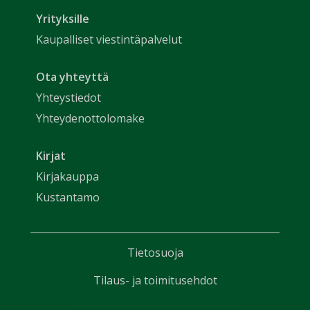
Yrityksille
Kaupalliset viestintäpalvelut
Ota yhteyttä
Yhteystiedot
Yhteydenottolomake
Kirjat
Kirjakauppa
Kustantamo
Tietosuoja
Tilaus- ja toimitusehdot