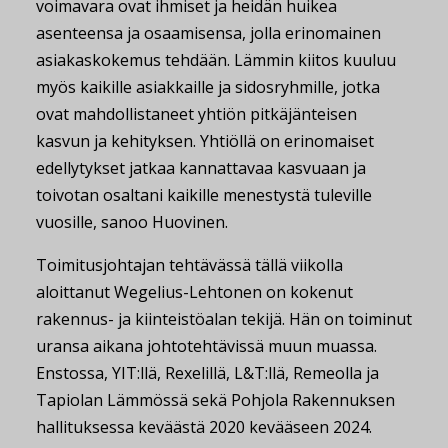
voimavara ovat ihmiset ja heidän huikea
asenteensa ja osaamisensa, jolla erinomainen
asiakaskokemus tehdään. Lämmin kiitos kuuluu
myös kaikille asiakkaille ja sidosryhmille, jotka
ovat mahdollistaneet yhtiön pitkäjänteisen
kasvun ja kehityksen. Yhtiöllä on erinomaiset
edellytykset jatkaa kannattavaa kasvuaan ja
toivotan osaltani kaikille menestystä tuleville
vuosille, sanoo Huovinen.
Toimitusjohtajan tehtävässä tällä viikolla
aloittanut Wegelius-Lehtonen on kokenut
rakennus- ja kiinteistöalan tekijä. Hän on toiminut
uransa aikana johtotehtävissä muun muassa.
Enstossa, YIT:llä, Rexelillä, L&T:llä, Remeolla ja
Tapiolan Lämmössä sekä Pohjola Rakennuksen
hallituksessa keväästä 2020 kevääseen 2024.