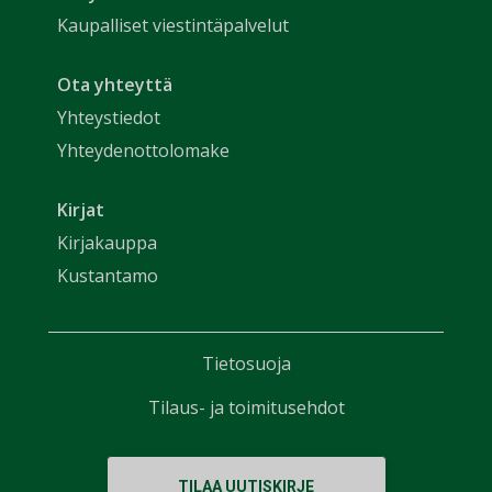
Kaupalliset viestintäpalvelut
Ota yhteyttä
Yhteystiedot
Yhteydenottolomake
Kirjat
Kirjakauppa
Kustantamo
Tietosuoja
Tilaus- ja toimitusehdot
TILAA UUTISKIRJE