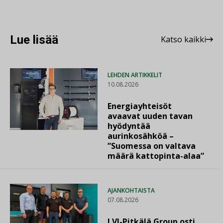
Lue lisää
Katso kaikki
LEHDEN ARTIKKELIT
10.08.2026
Energiayhteisöt
avaavat uuden tavan
hyödyntää
aurinkosähköä –
”Suomessa on valtava
määrä kattopinta-alaa”
AJANKOHTAISTA
07.08.2026
LVI-Pitkälä Group osti