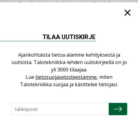
Datakeskusurakointi on tekniikkalaji
LEHDEN ARTIKKELIT
Jarno Hacklin Cervin yrityskaupasta:
”Asiakkaat hakevat kumppaneita, jotka
TILAA UUTISKIRJE
yhdistävät useita teknisiä osaamisalueita
saman katon alle”
AJANKOHTAISTA
Ajankohtaista tietoa alamme kehityksestä ja
uutisista. Talotekniikka-lehden uutiskirjeellä on jo
Sähköistyminen kasvaa voimakkaasti:
yli 3000 tilaajaa.
”Tulevat kilpailuedut syntyvät, kun
Lue
tietosuojaselosteestamme
, miten
erilliset teknologiat tuodaan yhteen”
Talotekniikka suojaa ja käsittelee tietojasi.
,
AJANKOHTAISTA
TILAAJILLE
Puutteellinen eristys lisää lämpöhäviöitä
LEHDEN ARTIKKELIT
Kaivamattomat menetelmät
vakiinnuttavat asemansa taloyhtiöissä
,
LEHDEN ARTIKKELIT
TILAAJILLE