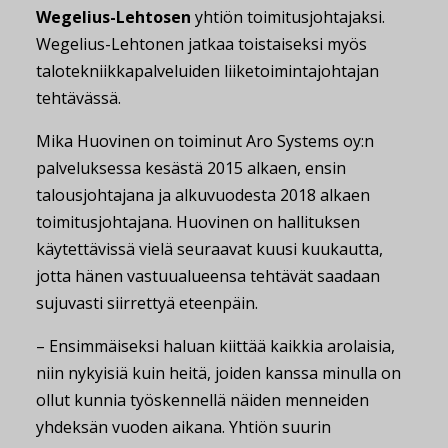
Wegelius-Lehtosen
yhtiön toimitusjohtajaksi.
Wegelius-Lehtonen jatkaa toistaiseksi myös
talotekniikkapalveluiden liiketoimintajohtajan
tehtävässä.
Mika Huovinen on toiminut Aro Systems oy:n
palveluksessa kesästä 2015 alkaen, ensin
talousjohtajana ja alkuvuodesta 2018 alkaen
toimitusjohtajana. Huovinen on hallituksen
käytettävissä vielä seuraavat kuusi kuukautta,
jotta hänen vastuualueensa tehtävät saadaan
sujuvasti siirrettyä eteenpäin.
– Ensimmäiseksi haluan kiittää kaikkia arolaisia,
niin nykyisiä kuin heitä, joiden kanssa minulla on
ollut kunnia työskennellä näiden menneiden
yhdeksän vuoden aikana. Yhtiön suurin