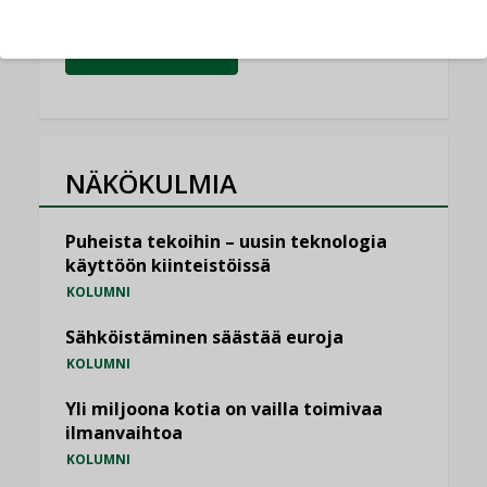
KATSO KAIKKI
NÄKÖKULMIA
Puheista tekoihin – uusin teknologia
käyttöön kiinteistöissä
KOLUMNI
Sähköistäminen säästää euroja
KOLUMNI
Yli miljoona kotia on vailla toimivaa
ilmanvaihtoa
KOLUMNI