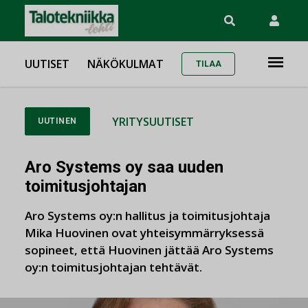
UUTISET
NÄKÖKULMAT
TILAA
YRITYSUUTISET
UUTINEN
Aro Systems oy saa uuden
toimitusjohtajan
Aro Systems oy:n hallitus ja toimitusjohtaja
Mika Huovinen ovat yhteisymmärryksessä
sopineet, että Huovinen jättää Aro Systems
oy:n toimitusjohtajan tehtävät.